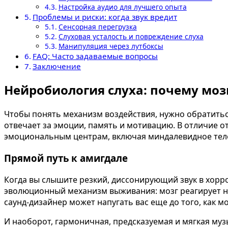
Настройка аудио для лучшего опыта
Проблемы и риски: когда звук вредит
Сенсорная перегрузка
Слуховая усталость и повреждение слуха
Манипуляция через лутбоксы
FAQ: Часто задаваемые вопросы
Заключение
Нейробиология слуха: почему мозг
Чтобы понять механизм воздействия, нужно обратиться
отвечает за эмоции, память и мотивацию. В отличие о
эмоциональным центрам, включая миндалевидное тело
Прямой путь к амигдале
Когда вы слышите резкий, диссонирующий звук в хорро
эволюционный механизм выживания: мозг реагирует на 
саунд-дизайнер может напугать вас еще до того, как м
И наоборот, гармоничная, предсказуемая и мягкая му