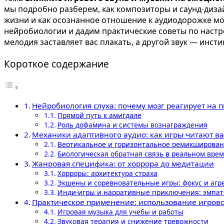
мы подробно разберем, как композиторы и саунд-диз
жизни и как осознанное отношение к аудиодорожке м
нейробиологии и дадим практические советы по настр
мелодия заставляет вас плакать, а другой звук — инсти
Короткое содержание
Нейробиология слуха: почему мозг реагирует на 
Прямой путь к амигдале
Роль дофамина и системы вознаграждения
Механики адаптивного аудио: как игры читают 
Вертикальное и горизонтальное ремикширова
Биологическая обратная связь в реальном вре
Жанровая специфика: от хоррора до медитации
Хорроры: архитектура страха
Экшены и соревновательные игры: фокус и агр
Инди-игры и нарративные приключения: эмпат
Практическое применение: использование игрово
Игровая музыка для учебы и работы
Звуковая терапия и снижение тревожности