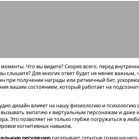
ого звука и музыки на эмоционал
е моменты. Что вы видите? Скорее всего, перед внутре
ы слышите? Для многих ответ будет не менее важным, ч
н при получении награды или ритмичный бит, ускоряющ
ния вашим состоянием, который работает на подсознат
удио-дизайн влияет на нашу физиологию и психологию 
 вызывать эмпатию к виртуальным персонажам и даже 
ра. Это позволяет не только глубже погружаться в люб
ировки когнитивных навыков.
нальную регуляцию
раскрывает скрытые грани нашего 