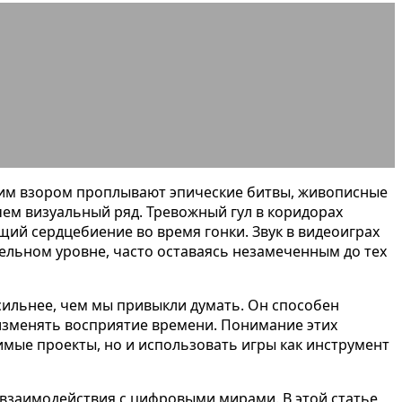
ьную регуляцию
нним взором проплывают эпические битвы, живописные
ем визуальный ряд. Тревожный гул в коридорах
ий сердцебиение во время гонки. Звук в видеоиграх
ельном уровне, часто оставаясь незамеченным до тех
сильнее, чем мы привыкли думать. Он способен
изменять восприятие времени. Понимание этих
имые проекты, но и использовать игры как инструмент
взаимодействия с цифровыми мирами. В этой статье