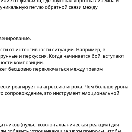
ичие от фильмов, где звуковая дорожка линейна и
т уникальную петлю обратной связи между
венирование.
сти от интенсивности ситуации. Например, в
рунные и перкуссия. Когда начинается бой, вступают
ности композиции.
ожет бесшовно переключаться между треком
ески реагирует на агрессию игрока. Чем больше урона
сто сопровождение, это инструмент эмоциональной
тчиков (пульс, кожно-галваническая реакция) для
или добавить успокаивающие звуки природы, чтобы