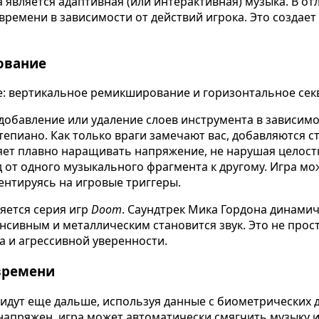
вляется адаптивная (или интерактивная) музыка. В отл
времени в зависимости от действий игрока. Это создае
ование
е: вертикальное ремикширование и горизонтальное сек
добавление или удаление слоев инструмента в зависимо
пиано. Как только враги замечают вас, добавляются ст
яет плавно наращивать напряжение, не нарушая целост
 от одного музыкального фрагмента к другому. Игра м
иентируясь на игровые триггеры.
яется серия игр
Doom
. Саундтрек Мика Гордона динамич
енсивным и металлическим становится звук. Это не про
а и агрессивной уверенности.
времени
ут еще дальше, используя данные с биометрических да
напряжен, игра может автоматически смягчить музыку 