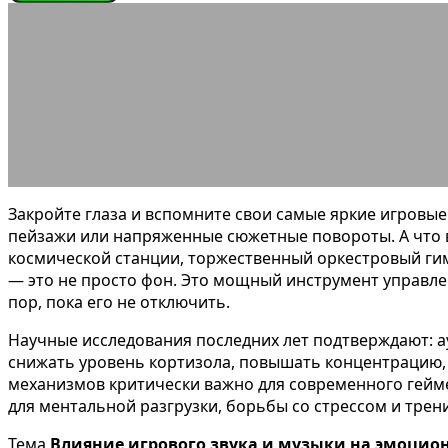
ЭНЦИКЛОПЕДИЯ ГЕЙМЕРА
Влияние игров
03.04.2026
АВТОР ANA_EDITOR
КОММЕНТАРИЕВ НЕТ
Закройте глаза и вспомните свои самые яркие игровы
пейзажи или напряженные сюжетные повороты. А что в
космической станции, торжественный оркестровый гим
— это не просто фон. Это мощный инструмент управле
пор, пока его не отключить.
Научные исследования последних лет подтверждают: а
снижать уровень кортизола, повышать концентрацию,
механизмов критически важно для современного гейме
для ментальной разгрузки, борьбы со стрессом и трен
Тема
Влияние игрового звука и музыки на эмоцио