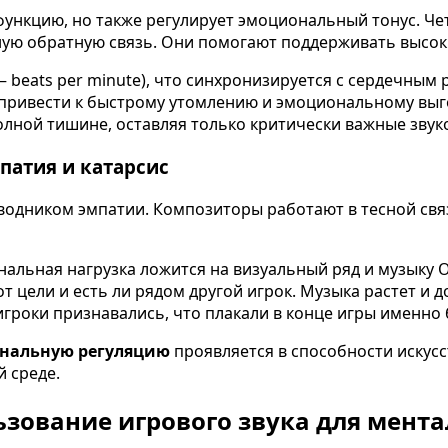
нкцию, но также регулирует эмоциональный тонус. Четк
ную обратную связь. Они помогают поддерживать высок
— beats per minute), что синхронизируется с сердечным
 привести к быстрому утомлению и эмоциональному вы
лной тишине, оставляя только критически важные звуков
патия и катарсис
одником эмпатии. Композиторы работают в тесной связ
иональная нагрузка ложится на визуальный ряд и музыку
от цели и есть ли рядом другой игрок. Музыка растет и 
игроки признавались, что плакали в конце игры именно
ональную регуляцию
проявляется в способности искус
 среде.
зование игрового звука для мента