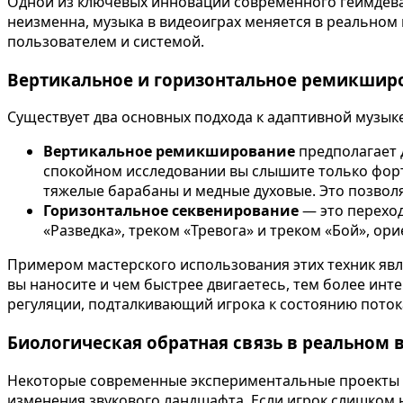
Одной из ключевых инноваций современного геймдева я
неизменна, музыка в видеоиграх меняется в реальном 
пользователем и системой.
Вертикальное и горизонтальное ремикшир
Существует два основных подхода к адаптивной музык
Вертикальное ремикширование
предполагает 
спокойном исследовании вы слышите только форте
тяжелые барабаны и медные духовые. Это позвол
Горизонтальное секвенирование
— это переход
«Разведка», треком «Тревога» и треком «Бой», ор
Примером мастерского использования этих техник явл
вы наносите и чем быстрее двигаетесь, тем более инт
регуляции, подталкивающий игрока к состоянию поток
Биологическая обратная связь в реальном 
Некоторые современные экспериментальные проекты ид
изменения звукового ландшафта. Если игрок слишком 