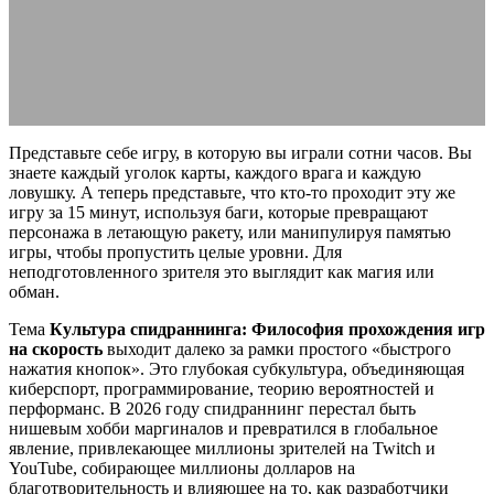
скорость | Гид 2026
11.05.2026
АВТОР ANA_EDITOR
КОММЕНТАРИЕВ НЕТ
Представьте себе игру, в которую вы играли сотни часов. Вы
знаете каждый уголок карты, каждого врага и каждую
ловушку. А теперь представьте, что кто-то проходит эту же
игру за 15 минут, используя баги, которые превращают
персонажа в летающую ракету, или манипулируя памятью
игры, чтобы пропустить целые уровни. Для
неподготовленного зрителя это выглядит как магия или
обман.
Тема
Культура спидраннинга: Философия прохождения игр
на скорость
выходит далеко за рамки простого «быстрого
нажатия кнопок». Это глубокая субкультура, объединяющая
киберспорт, программирование, теорию вероятностей и
перформанс. В 2026 году спидраннинг перестал быть
нишевым хобби маргиналов и превратился в глобальное
явление, привлекающее миллионы зрителей на Twitch и
YouTube, собирающее миллионы долларов на
благотворительность и влияющее на то, как разработчики