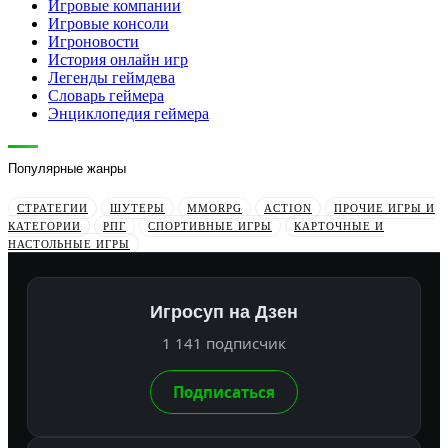
Игровые компании
Игровые консоли
Игроновости
История онлайн игр
Легенды геймдева
Словарь геймера
Энциклопедия геймера
Популярные жанры
СТРАТЕГИИ
ШУТЕРЫ
MMORPG
ACTION
ПРОЧИЕ ИГРЫ И
КАТЕГОРИИ
РПГ
СПОРТИВНЫЕ ИГРЫ
КАРТОЧНЫЕ И
НАСТОЛЬНЫЕ ИГРЫ
Игросуп на Дзен
1 141 подписчик
Подписаться