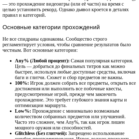
— это прохождение видеоигры (или её части) на время с
целью установить рекорд. Однако дьявол кроется в деталях
правил и категорий.
Основные категории прохождений
Не все спидраны одинаковы. Сообщество строго
регламентирует условия, чтобы сравнение результатов было
честным. Вот основные категории:
Any% (Любой процент):
Самая популярная категория.
Цель — добраться до финальных титров как можно
быстрее, используя любые доступные средства, включая
баги и глитчи. Сюжет и сбор предметов не важны.
100%:
Игрок должен собрать все предметы, открыть все
достижения или выполнить все побочные квесты,
предусмотренные игрой, прежде чем закончить
прохождение. Это требует глубокого знания карты и
оптимизации маршрута.
Low%:
Прохождение с минимально возможным
количеством собранных предметов или улучшений.
Часто это сложнее, чем Any%, так как игрок лишен
мощного оружия или способностей.
Glitchless (Без глитчей):
Запрещено использование
ошибок программирования. Игрок должен проходить