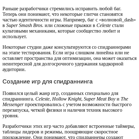
Раньше разработчики стремились исправить любой баг.
Теперь они понимают, что некоторые глитчи становятся
частью идентичности игры. Например, баг с «волновой_dash»
в
Super Smash Bros.
или сложные прыжки в
Celeste
стали
культовыми механиками, которые сообщество любит и
использует.
Некоторые студии даже консультируются со спидраннерами
на этапе тестирования. Если игра слишком линейна или не
оставляет пространства для оптимизации, она может оказаться
неинтересной для долгосрочного удержания хардкорной
аудитории.
Создание игр для спидраннинга
Появился целый жанр игр, созданных специально для
спидраннинга.
Celeste
,
Hollow Knight
,
Super Meat Boy
и
The
Messenger
проектировались с учетом возможности быстрого
перезапуска, четкой физики и наличия техник высокого
уровня.
Разработчики этих игр часто добавляют встроенные таймеры,
таблицы лидеров и режимы, поощряющие скоростное
прохождение. Они понимают, что спидраннеры создают