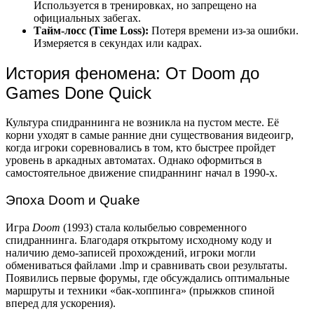
Используется в тренировках, но запрещено на
официальных забегах.
Тайм-лосс (Time Loss):
Потеря времени из-за ошибки.
Измеряется в секундах или кадрах.
История феномена: От Doom до
Games Done Quick
Культура спидраннинга не возникла на пустом месте. Её
корни уходят в самые ранние дни существования видеоигр,
когда игроки соревновались в том, кто быстрее пройдет
уровень в аркадных автоматах. Однако оформиться в
самостоятельное движение спидраннинг начал в 1990-х.
Эпоха Doom и Quake
Игра
Doom
(1993) стала колыбелью современного
спидраннинга. Благодаря открытому исходному коду и
наличию демо-записей прохождений, игроки могли
обмениваться файлами .lmp и сравнивать свои результаты.
Появились первые форумы, где обсуждались оптимальные
маршруты и техники «бак-хоппинга» (прыжков спиной
вперед для ускорения).