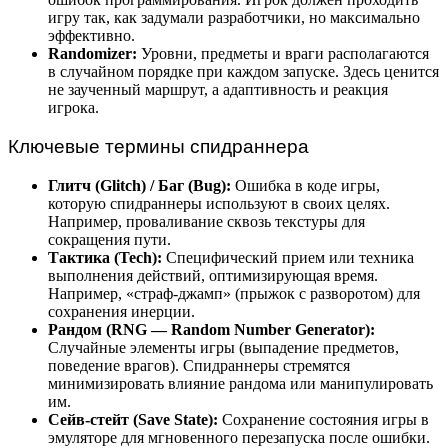
игру так, как задумали разработчики, но максимально
эффективно.
Randomizer:
Уровни, предметы и враги располагаются
в случайном порядке при каждом запуске. Здесь ценится
не заученный маршрут, а адаптивность и реакция
игрока.
Ключевые термины спидраннера
Глитч (Glitch) / Баг (Bug):
Ошибка в коде игры,
которую спидраннеры используют в своих целях.
Например, проваливание сквозь текстуры для
сокращения пути.
Тактика (Tech):
Специфический прием или техника
выполнения действий, оптимизирующая время.
Например, «страф-джамп» (прыжок с разворотом) для
сохранения инерции.
Рандом (RNG — Random Number Generator):
Случайные элементы игры (выпадение предметов,
поведение врагов). Спидраннеры стремятся
минимизировать влияние рандома или манипулировать
им.
Сейв-стейт (Save State):
Сохранение состояния игры в
эмуляторе для мгновенного перезапуска после ошибки.