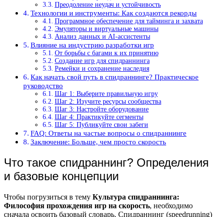
Преодоление неудач и устойчивость
Технологии и инструменты: Как создаются рекорды
Программное обеспечение для тайминга и захвата
Эмуляторы и виртуальные машины
Анализ данных и AI-ассистенты
Влияние на индустрию разработки игр
От борьбы с багами к их принятию
Создание игр для спидраннинга
Ремейки и сохранение наследия
Как начать свой путь в спидраннинге? Практическое
руководство
Шаг 1: Выберите правильную игру
Шаг 2: Изучите ресурсы сообщества
Шаг 3: Настройте оборудование
Шаг 4: Практикуйте сегменты
Шаг 5: Публикуйте свои забеги
FAQ: Ответы на частые вопросы о спидраннинге
Заключение: Больше, чем просто скорость
Что такое спидраннинг? Определения
и базовые концепции
Чтобы погрузиться в тему
Культура спидраннинга:
Философия прохождения игр на скорость
, необходимо
сначала освоить базовый словарь. Спидраннинг (speedrunning)