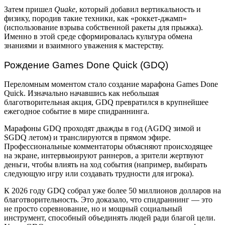
Затем пришел
Quake
, который добавил вертикальность и
физику, породив такие техники, как «роккет-джамп»
(использование взрыва собственной ракеты для прыжка).
Именно в этой среде сформировалась культура обмена
знаниями и взаимного уважения к мастерству.
Рождение Games Done Quick (GDQ)
Переломным моментом стало создание марафона Games Done
Quick. Изначально начавшись как небольшая
благотворительная акция, GDQ превратился в крупнейшее
ежегодное событие в мире спидраннинга.
Марафоны GDQ проходят дважды в год (AGDQ зимой и
SGDQ летом) и транслируются в прямом эфире.
Профессиональные комментаторы объясняют происходящее
на экране, интервьюируют раннеров, а зрители жертвуют
деньги, чтобы влиять на ход события (например, выбирать
следующую игру или создавать трудности для игрока).
К 2026 году GDQ собрал уже более 50 миллионов долларов на
благотворительность. Это доказало, что спидраннинг — это
не просто соревнование, но и мощный социальный
инструмент, способный объединять людей ради благой цели.