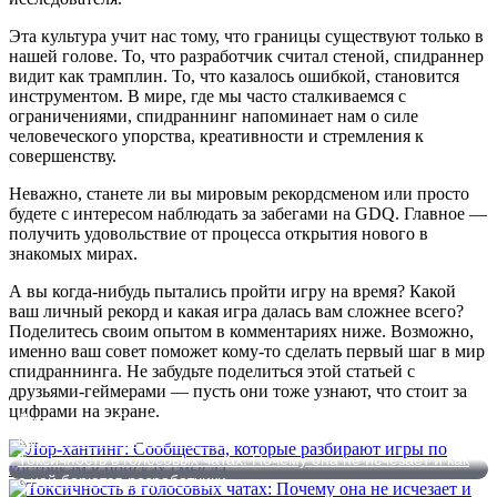
Эта культура учит нас тому, что границы существуют только в
нашей голове. То, что разработчик считал стеной, спидраннер
видит как трамплин. То, что казалось ошибкой, становится
инструментом. В мире, где мы часто сталкиваемся с
ограничениями, спидраннинг напоминает нам о силе
человеческого упорства, креативности и стремления к
совершенству.
Неважно, станете ли вы мировым рекордсменом или просто
будете с интересом наблюдать за забегами на GDQ. Главное —
получить удовольствие от процесса открытия нового в
знакомых мирах.
А вы когда-нибудь пытались пройти игру на время? Какой
ваш личный рекорд и какая игра далась вам сложнее всего?
Поделитесь своим опытом в комментариях ниже. Возможно,
именно ваш совет поможет кому-то сделать первый шаг в мир
спидраннинга. Не забудьте поделиться этой статьей с
друзьями-геймерами — пусть они тоже узнают, что стоит за
цифрами на экране.
Лор-хантинг: Сообщества, которые разбирают игры по
косточкам в поисках смысла
Токсичность в голосовых чатах: Почему она не исчезает и как
с ней борются разработчики