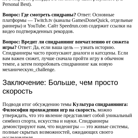
Personal Best).
Вопрос: Где смотреть спидраны?
Ответ: Основные
платформы — Twitch.tv (каналы GamesDoneQuick, отдельные
раннеры) и YouTube. Сайт Speedrun.com содержит ссылки на
видео подтвержденных рекордов.
Вопрос: Вредит ли спидраннинг впечатлению от сюжета
игры?
Ответ: Да, если ваша цель — узнать историю.
Спидраннеры часто пропускают диалоги и катсцены. Если
вам важен сюжет, лучше сначала пройти игру в обычном
темпе, а затем попробовать спидраннинг как новую
механическую_challenge.
Заключение: Больше, чем просто
скорость
Подводя итог обсуждению темы
Культура спидраннинга:
Философия прохождения игр на скорость
, можно
утверждать, что это явление представляет собой уникальный
симбиоз спорта, искусства и науки. Спидраннеры
демонстрируют нам, что видеоигры — это живые системы,
полные скрытых возможностей, ожидающих своего
исследователя.