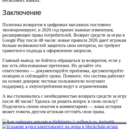
нескольких языках.
Заключение
Политика возвратов в цифровых магазинах постоянно
эволюционирует, и 2026 год принес важные изменения,
расширяющие права потребителей. Возврат средств за игры в
Google Play после 48 часов: новые правила 2026 дают игрокам
больше возможностей защитить свои интересы, но требуют
грамотного подхода к оформлению запросов.
Главный вывод: не бойтесь обращаться за возвратом, если у
вас есть обоснованные претензии. Но делайте это
ответственно — документируйте проблемы, аргументируйте
позицию и соблюдайте сроки. Помните, что система работает
на основе доверия: честные пользователи получают
поддержку, а злоупотребления ведут к ограничениям.
А вы сталкивались с необходимостью возврата средств за игру
после 48 часов? Удалось ли решить вопрос в свою пользу?
Поделитесь своим опытом в комментариях — ваша история
может помочь другим игрокам отстоять свои права.
Как работает netcode в Helldivers 2: rollback vs. lockstep
Влияние курса криптовалют на цены в blockchain-играх
Illuvium