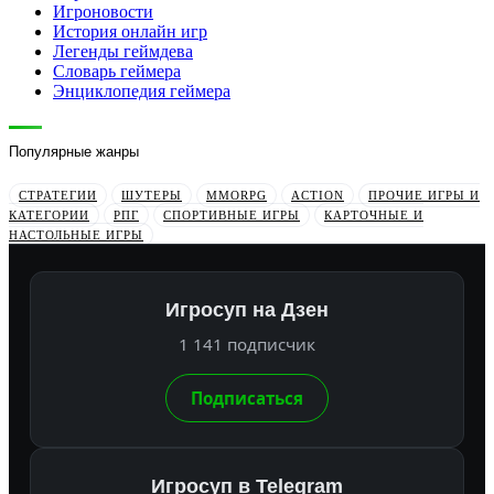
Игроновости
История онлайн игр
Легенды геймдева
Словарь геймера
Энциклопедия геймера
Популярные жанры
СТРАТЕГИИ
ШУТЕРЫ
MMORPG
ACTION
ПРОЧИЕ ИГРЫ И
КАТЕГОРИИ
РПГ
СПОРТИВНЫЕ ИГРЫ
КАРТОЧНЫЕ И
НАСТОЛЬНЫЕ ИГРЫ
Игросуп на Дзен
1 141 подписчик
Подписаться
Игросуп в Telegram