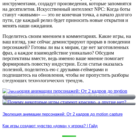
инструментами, создадут произведения, которые запомнятся
на десятилетия. Искусственный интеллект NPC: Когда боты
станут «живыми» — это не конечная точка, а начало долгого
пути, где каждый релиз будет приносить новые открытия и
менять наши ожидания.
Поделитесь своим мнением в комментариях. Какие игры, на
ваш взгляд, уже сейчас демонстрируют прорыв в поведении
персонажей? Готовы ли вы к мирам, где нет заготовленных
фраз, а каждое взаимодействие уникально? Обсудим
перспективы вместе, ведь именно ваше мнение помогает
формировать повестку индустрии. Если статья оказалась
полезной, поделитесь ею с друзьями-геймерами и
подпишитесь на обновления, чтобы не пропустить разборы
следующих технологических трендов.
Эволюция анимации персонажей: От 2 кадров до motion
capture
Почему некоторые игры стареют красиво, а другие нет?
Эволюция анимации персонажей: От 2 кадров до motion capture
Как игры создают чувство «дома» у игрока? | Гайд