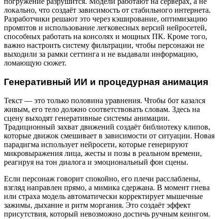
погружение разрушится. Модели работают на серверах, а не
локально, что создаёт зависимость от стабильного интернета.
Разработчики решают это через кэширование, оптимизацию
промптов и использование легковесных версий нейросетей,
способных работать на консолях и мощных ПК. Кроме того,
важно настроить систему фильтрации, чтобы персонажи не
выходили за рамки сеттинга и не выдавали информацию,
ломающую сюжет.
Генеративный ИИ и процедурная анимация
Текст — это только половина уравнения. Чтобы бот казался
живым, его тело должно соответствовать словам. Здесь на
сцену выходят генеративные системы анимации.
Традиционный захват движений создаёт библиотеку клипов,
которые движок смешивает в зависимости от ситуации. Новая
парадигма использует нейросети, которые генерируют
микровыражения лица, жесты и позы в реальном времени,
реагируя на тон диалога и эмоциональный фон сцены.
Если персонаж говорит спокойно, его плечи расслаблены,
взгляд направлен прямо, а мимика сдержана. В момент гнева
или страха модель автоматически корректирует мышечные
зажимы, дыхание и ритм моргания. Это создаёт эффект
присутствия, который невозможно достичь ручным кеингом.