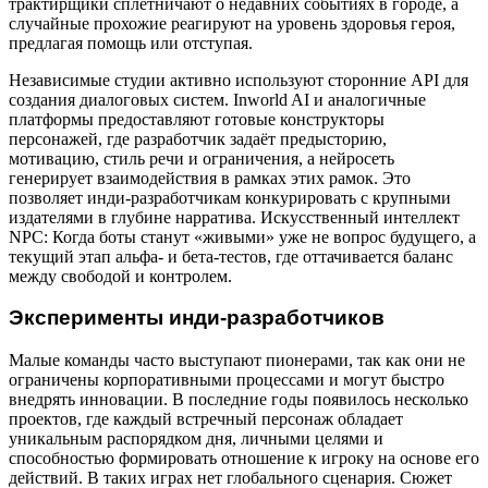
трактирщики сплетничают о недавних событиях в городе, а
случайные прохожие реагируют на уровень здоровья героя,
предлагая помощь или отступая.
Независимые студии активно используют сторонние API для
создания диалоговых систем. Inworld AI и аналогичные
платформы предоставляют готовые конструкторы
персонажей, где разработчик задаёт предысторию,
мотивацию, стиль речи и ограничения, а нейросеть
генерирует взаимодействия в рамках этих рамок. Это
позволяет инди-разработчикам конкурировать с крупными
издателями в глубине нарратива. Искусственный интеллект
NPC: Когда боты станут «живыми» уже не вопрос будущего, а
текущий этап альфа- и бета-тестов, где оттачивается баланс
между свободой и контролем.
Эксперименты инди-разработчиков
Малые команды часто выступают пионерами, так как они не
ограничены корпоративными процессами и могут быстро
внедрять инновации. В последние годы появилось несколько
проектов, где каждый встречный персонаж обладает
уникальным распорядком дня, личными целями и
способностью формировать отношение к игроку на основе его
действий. В таких играх нет глобального сценария. Сюжет