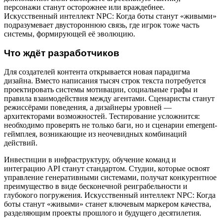
персонажи станут осторожнее или враждебнее.
Искусственный интеллект NPC: Когда боты станут «живыми»
подразумевает двустороннюю связь, где игрок тоже часть
системы, формирующей её эволюцию.
Что ждёт разработчиков
Для создателей контента открывается новая парадигма
дизайна. Вместо написания тысяч строк текста потребуется
проектировать системы мотивации, социальные графы и
правила взаимодействия между агентами. Сценаристы станут
режиссёрами поведения, а дизайнеры уровней —
архитекторами возможностей. Тестирование усложнится:
необходимо проверять не только баги, но и сценарии emergent-
геймплея, возникающие из неочевидных комбинаций
действий.
Инвестиции в инфраструктуру, обучение команд и
интеграцию API станут стандартом. Студии, которые освоят
управление генеративными системами, получат конкурентное
преимущество в виде бесконечной реиграбельности и
глубокого погружения. Искусственный интеллект NPC: Когда
боты станут «живыми» станет ключевым маркером качества,
разделяющим проекты прошлого и будущего десятилетия.