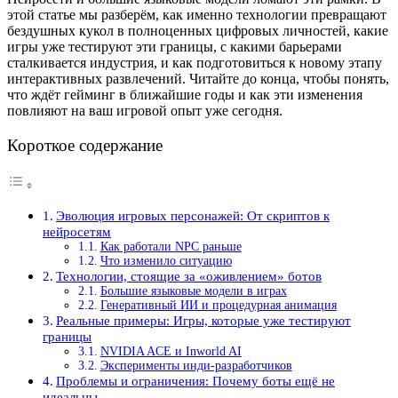
этой статье мы разберём, как именно технологии превращают
бездушных кукол в полноценных цифровых личностей, какие
игры уже тестируют эти границы, с какими барьерами
сталкивается индустрия, и как подготовиться к новому этапу
интерактивных развлечений. Читайте до конца, чтобы понять,
что ждёт гейминг в ближайшие годы и как эти изменения
повлияют на ваш игровой опыт уже сегодня.
Короткое содержание
Эволюция игровых персонажей: От скриптов к
нейросетям
Как работали NPC раньше
Что изменило ситуацию
Технологии, стоящие за «оживлением» ботов
Большие языковые модели в играх
Генеративный ИИ и процедурная анимация
Реальные примеры: Игры, которые уже тестируют
границы
NVIDIA ACE и Inworld AI
Эксперименты инди-разработчиков
Проблемы и ограничения: Почему боты ещё не
идеальны