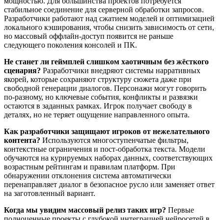
мощностью. Для большинства проектов потребуется
стабильное соединение для серверной обработки запросов.
Разработчики работают над сжатием моделей и оптимизацией
локального кэширования, чтобы снизить зависимость от сети,
но массовый оффлайн-доступ появится не раньше
следующего поколения консолей и ПК.
Не станет ли геймплей слишком хаотичным без жёсткого
сценария?
Разработчики внедряют системы нарративных
якорей, которые сохраняют структуру сюжета даже при
свободной генерации диалогов. Персонажи могут говорить
по-разному, но ключевые события, конфликты и развязки
остаются в заданных рамках. Игрок получает свободу в
деталях, но не теряет ощущение направленного опыта.
Как разработчики защищают игроков от нежелательного
контента?
Используются многоступенчатые фильтры,
контекстные ограничения и пост-обработка текста. Модели
обучаются на курируемых наборах данных, соответствующих
возрастным рейтингам и правилам платформ. При
обнаружении отклонения система автоматически
перенаправляет диалог в безопасное русло или заменяет ответ
на заготовленный вариант.
Когда мы увидим массовый релиз таких игр?
Первые
полноценные проекты с глубокой интеграцией нейросетей в