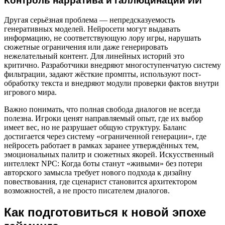
Контроль нарратива и галлюцинации ИИ
Другая серьёзная проблема — непредсказуемость
генеративных моделей. Нейросети могут выдавать
информацию, не соответствующую лору игры, нарушать
сюжетные ограничения или даже генерировать
нежелательный контент. Для линейных историй это
критично. Разработчики внедряют многоступенчатую систему
фильтрации, задают жёсткие промпты, используют пост-
обработку текста и внедряют модули проверки фактов внутри
игрового мира.
Важно понимать, что полная свобода диалогов не всегда
полезна. Игроки ценят направляемый опыт, где их выбор
имеет вес, но не разрушает общую структуру. Баланс
достигается через систему «ограниченной генерации», где
нейросеть работает в рамках заранее утверждённых тем,
эмоциональных палитр и сюжетных якорей. Искусственный
интеллект NPC: Когда боты станут «живыми» без потери
авторского замысла требует нового подхода к дизайну
повествования, где сценарист становится архитектором
возможностей, а не просто писателем диалогов.
Как подготовиться к новой эпохе