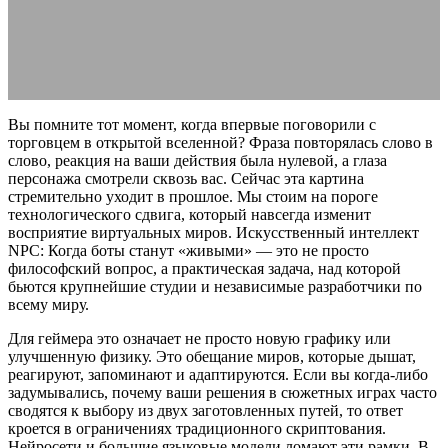
22.05.2026
АВТОР ANA_EDITOR
КОММЕНТАРИЕВ НЕТ
Вы помните тот момент, когда впервые поговорили с
торговцем в открытой вселенной? Фраза повторялась слово в
слово, реакция на ваши действия была нулевой, а глаза
персонажа смотрели сквозь вас. Сейчас эта картина
стремительно уходит в прошлое. Мы стоим на пороге
технологического сдвига, который навсегда изменит
восприятие виртуальных миров. Искусственный интеллект
NPC: Когда боты станут «живыми» — это не просто
философский вопрос, а практическая задача, над которой
бьются крупнейшие студии и независимые разработчики по
всему миру.
Для геймера это означает не просто новую графику или
улучшенную физику. Это обещание миров, которые дышат,
реагируют, запоминают и адаптируются. Если вы когда-либо
задумывались, почему ваши решения в сюжетных играх часто
сводятся к выбору из двух заготовленных путей, то ответ
кроется в ограничениях традиционного скриптования.
Нейросети и большие языковые модели ломают эти рамки. В