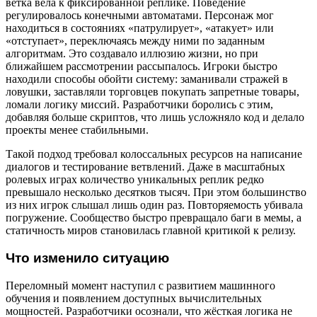
ветка вела к фиксированной реплике. Поведение
регулировалось конечными автоматами. Персонаж мог
находиться в состояниях «патрулирует», «атакует» или
«отступает», переключаясь между ними по заданным
алгоритмам. Это создавало иллюзию жизни, но при
ближайшем рассмотрении рассыпалось. Игроки быстро
находили способы обойти систему: заманивали стражей в
ловушки, заставляли торговцев покупать запретные товары,
ломали логику миссий. Разработчики боролись с этим,
добавляя больше скриптов, что лишь усложняло код и делало
проекты менее стабильными.
Такой подход требовал колоссальных ресурсов на написание
диалогов и тестирование ветвлений. Даже в масштабных
ролевых играх количество уникальных реплик редко
превышало несколько десятков тысяч. При этом большинство
из них игрок слышал лишь один раз. Повторяемость убивала
погружение. Сообщество быстро превращало баги в мемы, а
статичность миров становилась главной критикой к релизу.
Что изменило ситуацию
Переломный момент наступил с развитием машинного
обучения и появлением доступных вычислительных
мощностей. Разработчики осознали, что жёсткая логика не