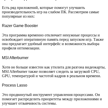
Есть ряд приложений, которые помогут улучшить
производительность игр на слабом ПК. Рассмотрим самые
популярные из них:
Razer Game Booster
Эта программа временно отключает ненужные процессы и
освобождает оперативную память перед запуском игр. Также
она предлагает удобный интерфейс и возможность выбора
профиля оптимизации.
MSI Afterburner
Хотя он больше известен как утилита для разгона видеокарты,
MSI Afterburner также позволяет следить за загрузкой CPU,
GPU, температурой и частотой кадров в реальном времени.
Process Lasso
Это продвинутый инструмент управления процессами. Он
помогает распределить приоритеты между приложениями и
улучшает отзывчивость системы.