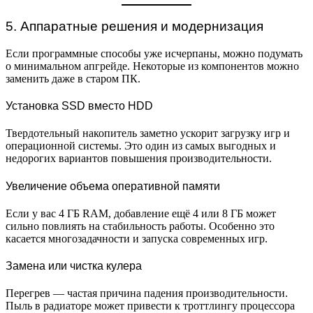
5. Аппаратные решения и модернизация
Если программные способы уже исчерпаны, можно подумать
о минимальном апгрейде. Некоторые из компонентов можно
заменить даже в старом ПК.
Установка SSD вместо HDD
Твердотельный накопитель заметно ускорит загрузку игр и
операционной системы. Это один из самых выгодных и
недорогих вариантов повышения производительности.
Увеличение объема оперативной памяти
Если у вас 4 ГБ RAM, добавление ещё 4 или 8 ГБ может
сильно повлиять на стабильность работы. Особенно это
касается многозадачности и запуска современных игр.
Замена или чистка кулера
Перегрев — частая причина падения производительности.
Пыль в радиаторе может привести к троттлингу процессора