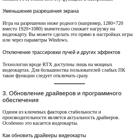
Уменьшение разрешения экрана
Игра на разрешении ниже родного (например, 1280×720
вместо 1920×1080) значительно снижает нагрузку на
видеокарту. Вы можете сделать это прямо в настройках игры
или через параметры Windows.
Отключение трассировки лучей и других эффектов
Технологии вроде RTX доступны лишь на мощных
видеокартах. Для большинства пользователей слабых ПК
такие функции следует отключать сразу.
3. Обновление драйверов и программного
обеспечения
Одним из ключевых факторов стабильности и
производительности является актуальность драйверов.
Особенно это касается видеокарты.
Как обновить драйверы видеокарты