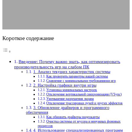
13.06.2025
АВТОР ANA_EDITOR
КОММЕНТАРИЕВ НЕТ
Короткое содержание
Введение: Почему важно знать, как оптимизировать
производительность игр на слабом ПК
1. Анализ текущих характеристик системы
Как проверить параметры вашей системы
Сравнение с минимальными требованиями игр
2. Настройка графики внутри игры
Установка минимальных настроек
Отключение вертикальной синхронизации (VSync)
Уменьшение разрешения экрана
Отключение трассировки лучей и других эффектов
3. Обновление драйверов и программного
обеспечения
Как обновить драйверы видеокарты
Очистка системы от мусора и ненужных фоновых
процессов
4. Использование специализированных программ