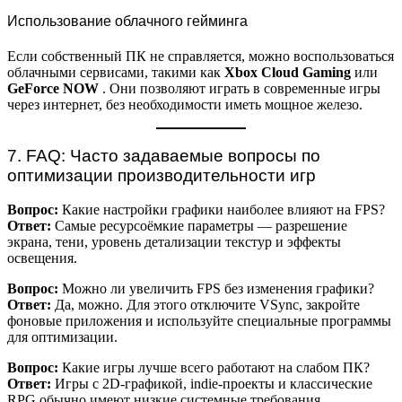
Использование облачного гейминга
Если собственный ПК не справляется, можно воспользоваться
облачными сервисами, такими как
Xbox Cloud Gaming
или
GeForce NOW
. Они позволяют играть в современные игры
через интернет, без необходимости иметь мощное железо.
7. FAQ: Часто задаваемые вопросы по
оптимизации производительности игр
Вопрос:
Какие настройки графики наиболее влияют на FPS?
Ответ:
Самые ресурсоёмкие параметры — разрешение
экрана, тени, уровень детализации текстур и эффекты
освещения.
Вопрос:
Можно ли увеличить FPS без изменения графики?
Ответ:
Да, можно. Для этого отключите VSync, закройте
фоновые приложения и используйте специальные программы
для оптимизации.
Вопрос:
Какие игры лучше всего работают на слабом ПК?
Ответ:
Игры с 2D-графикой, indie-проекты и классические
RPG обычно имеют низкие системные требования.