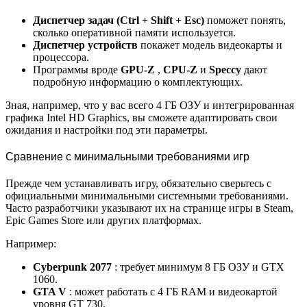
Диспетчер задач (Ctrl + Shift + Esc)
поможет понять,
сколько оперативной памяти используется.
Диспетчер устройств
покажет модель видеокарты и
процессора.
Программы вроде
GPU-Z
,
CPU-Z
и
Speccy
дают
подробную информацию о комплектующих.
Зная, например, что у вас всего 4 ГБ ОЗУ и интегрированная
графика Intel HD Graphics, вы сможете адаптировать свои
ожидания и настройки под эти параметры.
Сравнение с минимальными требованиями игр
Прежде чем устанавливать игру, обязательно сверьтесь с
официальными минимальными системными требованиями.
Часто разработчики указывают их на странице игры в Steam,
Epic Games Store или других платформах.
Например:
Cyberpunk 2077
: требует минимум 8 ГБ ОЗУ и GTX
1060.
GTA V
: может работать с 4 ГБ RAM и видеокартой
уровня GT 730.