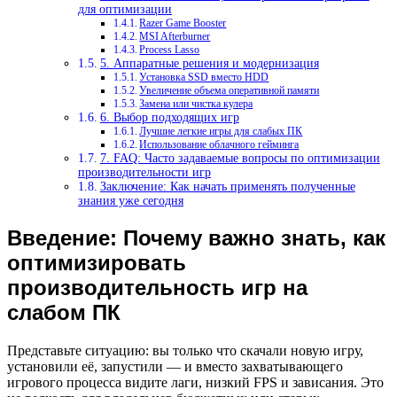
для оптимизации
Razer Game Booster
MSI Afterburner
Process Lasso
5. Аппаратные решения и модернизация
Установка SSD вместо HDD
Увеличение объема оперативной памяти
Замена или чистка кулера
6. Выбор подходящих игр
Лучшие легкие игры для слабых ПК
Использование облачного гейминга
7. FAQ: Часто задаваемые вопросы по оптимизации
производительности игр
Заключение: Как начать применять полученные
знания уже сегодня
Введение: Почему важно знать, как
оптимизировать
производительность игр на
слабом ПК
Представьте ситуацию: вы только что скачали новую игру,
установили её, запустили — и вместо захватывающего
игрового процесса видите лаги, низкий FPS и зависания. Это