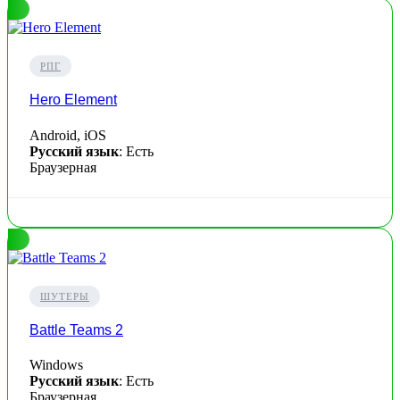
РПГ
Hero Element
Android, iOS
Русский язык
: Есть
Браузерная
ШУТЕРЫ
Battle Teams 2
Windows
Русский язык
: Есть
Браузерная