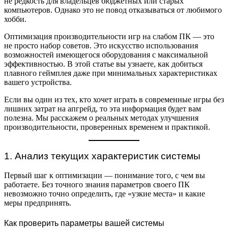
не редкость для владельцев бюджетных или старых
компьютеров. Однако это не повод отказываться от любимого
хобби.
Оптимизация производительности игр на слабом ПК — это
не просто набор советов. Это искусство использования
возможностей имеющегося оборудования с максимальной
эффективностью. В этой статье вы узнаете, как добиться
плавного геймплея даже при минимальных характеристиках
вашего устройства.
Если вы один из тех, кто хочет играть в современные игры без
лишних затрат на апгрейд, то эта информация будет вам
полезна. Мы расскажем о реальных методах улучшения
производительности, проверенных временем и практикой.
1. Анализ текущих характеристик системы
Первый шаг к оптимизации — понимание того, с чем вы
работаете. Без точного знания параметров своего ПК
невозможно точно определить, где «узкие места» и какие
меры предпринять.
Как проверить параметры вашей системы