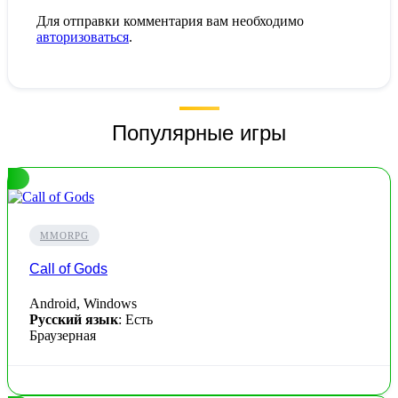
Для отправки комментария вам необходимо
авторизоваться
.
Популярные игры
MMORPG
Call of Gods
Android, Windows
Русский язык
: Есть
Браузерная