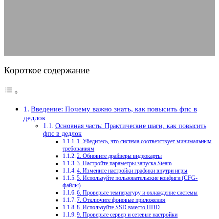
максимального FPS
30.05.2025
АВТОР ANA_EDITOR
КОММЕНТАРИЕВ НЕТ
Короткое содержание
Введение: Почему важно знать, как повысить фпс в
дедлок
Основная часть: Практические шаги, как повысить
фпс в дедлок
1. Убедитесь, что система соответствует минимальным
требованиям
2. Обновите драйверы видеокарты
3. Настройте параметры запуска Steam
4. Измените настройки графики внутри игры
5. Используйте пользовательские конфиги (CFG-
файлы)
6. Проверьте температуру и охлаждение системы
7. Отключите фоновые приложения
8. Используйте SSD вместо HDD
9. Проверьте сервер и сетевые настройки