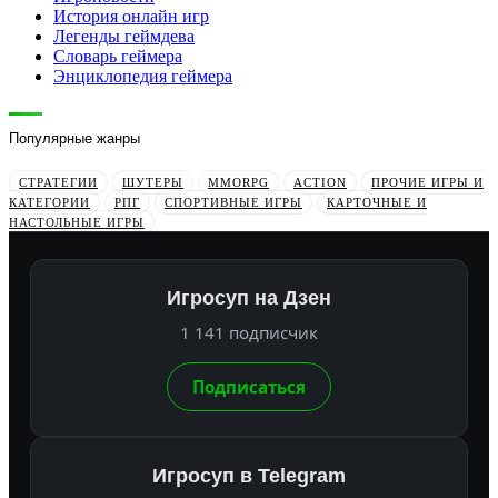
История онлайн игр
Легенды геймдева
Словарь геймера
Энциклопедия геймера
Популярные жанры
СТРАТЕГИИ
ШУТЕРЫ
MMORPG
ACTION
ПРОЧИЕ ИГРЫ И
КАТЕГОРИИ
РПГ
СПОРТИВНЫЕ ИГРЫ
КАРТОЧНЫЕ И
НАСТОЛЬНЫЕ ИГРЫ
Игросуп на Дзен
1 141 подписчик
Подписаться
Игросуп в Telegram