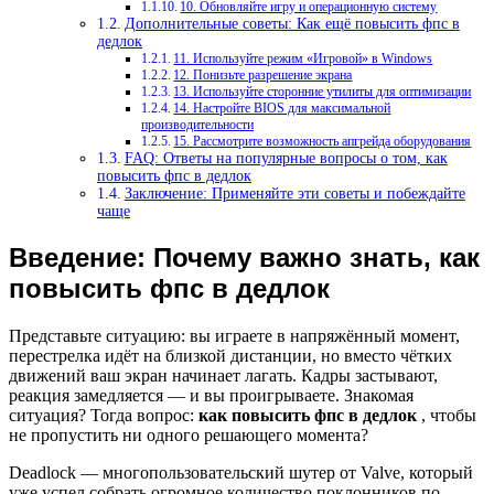
10. Обновляйте игру и операционную систему
Дополнительные советы: Как ещё повысить фпс в
дедлок
11. Используйте режим «Игровой» в Windows
12. Понизьте разрешение экрана
13. Используйте сторонние утилиты для оптимизации
14. Настройте BIOS для максимальной
производительности
15. Рассмотрите возможность апгрейда оборудования
FAQ: Ответы на популярные вопросы о том, как
повысить фпс в дедлок
Заключение: Применяйте эти советы и побеждайте
чаще
Введение: Почему важно знать, как
повысить фпс в дедлок
Представьте ситуацию: вы играете в напряжённый момент,
перестрелка идёт на близкой дистанции, но вместо чётких
движений ваш экран начинает лагать. Кадры застывают,
реакция замедляется — и вы проигрываете. Знакомая
ситуация? Тогда вопрос:
как повысить фпс в дедлок
, чтобы
не пропустить ни одного решающего момента?
Deadlock — многопользовательский шутер от Valve, который
уже успел собрать огромное количество поклонников по