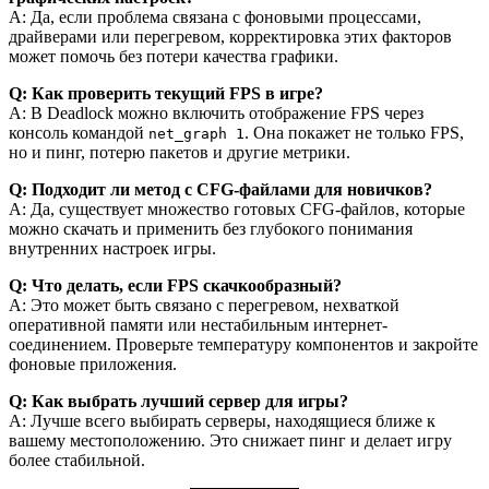
A: Да, если проблема связана с фоновыми процессами,
драйверами или перегревом, корректировка этих факторов
может помочь без потери качества графики.
Q: Как проверить текущий FPS в игре?
A: В Deadlock можно включить отображение FPS через
консоль командой
. Она покажет не только FPS,
net_graph 1
но и пинг, потерю пакетов и другие метрики.
Q: Подходит ли метод с CFG-файлами для новичков?
A: Да, существует множество готовых CFG-файлов, которые
можно скачать и применить без глубокого понимания
внутренних настроек игры.
Q: Что делать, если FPS скачкообразный?
A: Это может быть связано с перегревом, нехваткой
оперативной памяти или нестабильным интернет-
соединением. Проверьте температуру компонентов и закройте
фоновые приложения.
Q: Как выбрать лучший сервер для игры?
A: Лучше всего выбирать серверы, находящиеся ближе к
вашему местоположению. Это снижает пинг и делает игру
более стабильной.