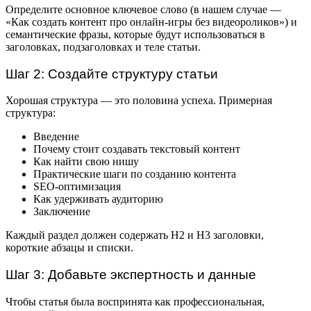
Определите основное ключевое слово (в нашем случае —
«Как создать контент про онлайн-игры без видеороликов») и
семантические фразы, которые будут использоваться в
заголовках, подзаголовках и теле статьи.
Шаг 2: Создайте структуру статьи
Хорошая структура — это половина успеха. Примерная
структура:
Введение
Почему стоит создавать текстовый контент
Как найти свою нишу
Практические шаги по созданию контента
SEO-оптимизация
Как удерживать аудиторию
Заключение
Каждый раздел должен содержать H2 и H3 заголовки,
короткие абзацы и списки.
Шаг 3: Добавьте экспертность и данные
Чтобы статья была воспринята как профессиональная,