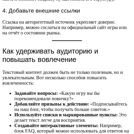
4. Добавьте внешние ссылки
Ссылка на авторитетный источник укрепляет доверие.
Например, можно сослаться на официальный сайт игры или
на отчёт о состоянии рынка.
Как удерживать аудиторию и
повышать вовлечение
Текстовый контент должен быть не только полезным, но и
увлекательным. Вот несколько способов повысить
вовлеченность:
Задавайте вопросы:
«Какую игру вы бы
порекомендовали новичку?»
Добавляйте призывы к действию:
«Подписывайтесь
на наш блог, чтобы получать больше советов.»
Используйте списки и маркированные пункты:
Это
делает текст легче для восприятия.
Создавайте интерактивные элементы:
Например,
блок FAQ, который можно использовать для ответов на