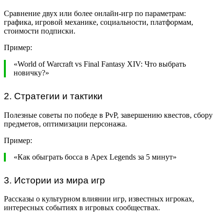
Сравнение двух или более онлайн-игр по параметрам:
графика, игровой механике, социальности, платформам,
стоимости подписки.
Пример:
«World of Warcraft vs Final Fantasy XIV: Что выбрать
новичку?»
2. Стратегии и тактики
Полезные советы по победе в PvP, завершению квестов, сбору
предметов, оптимизации персонажа.
Пример:
«Как обыграть босса в Apex Legends за 5 минут»
3. Истории из мира игр
Рассказы о культурном влиянии игр, известных игроках,
интересных событиях в игровых сообществах.