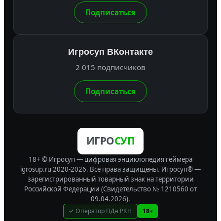
Подписаться
Игросуп ВКонтакте
2 015 подписчиков
Подписаться
ИГРО
СУП
18+ © Игросуп — цифровая энциклопедия геймера
igrosup.ru 2020-2026. Все права защищены.
Игросуп® —
зарегистрированный товарный знак на территории
Российской Федерации (Свидетельство № 1210560 от
09.04.2026).
✓ Оператор ПДн РКН
18+