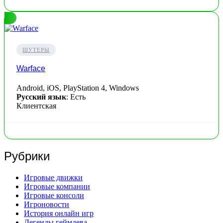
ШУТЕРЫ
Warface
Android, iOS, PlayStation 4, Windows
Русский язык
: Есть
Клиентская
Рубрики
Игровые движки
Игровые компании
Игровые консоли
Игроновости
История онлайн игр
Легенды геймдева