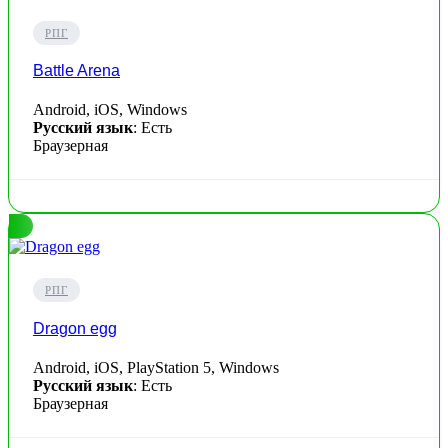
РПГ
Battle Arena
Android, iOS, Windows
Русский язык
: Есть
Браузерная
РПГ
Dragon egg
Android, iOS, PlayStation 5, Windows
Русский язык
: Есть
Браузерная