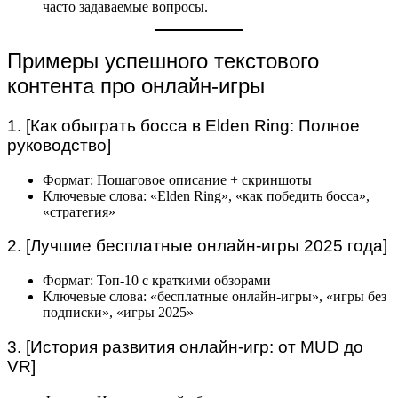
часто задаваемые вопросы.
Примеры успешного текстового
контента про онлайн-игры
1. [Как обыграть босса в Elden Ring: Полное
руководство]
Формат: Пошаговое описание + скриншоты
Ключевые слова: «Elden Ring», «как победить босса»,
«стратегия»
2. [Лучшие бесплатные онлайн-игры 2025 года]
Формат: Топ-10 с краткими обзорами
Ключевые слова: «бесплатные онлайн-игры», «игры без
подписки», «игры 2025»
3. [История развития онлайн-игр: от MUD до
VR]