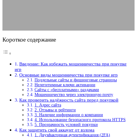
02.06.2025
АВТОР ANA_EDITOR
КОММЕНТАРИЕВ НЕТ
Короткое содержание
Введение: Как избежать мошенничества при покупке
игр
Основные виды мошенничества при покупке игр
Поддельные сайты и фишинговые страницы
Нелегитимные ключи активации
Сайты с «бесплатными» раздачами
Мошенничество через электронную почту
Как проверить надёжность сайта перед покупкой
1. Адрес сайта
2. Отзывы и рейтинги
3. Наличие информации о компании
4. Использование безопасного протокола HTTPS
5. Прозрачность условий покупки
Как защитить свой аккаунт от взлома
1. Двухфакторная аутентификация (2FA)