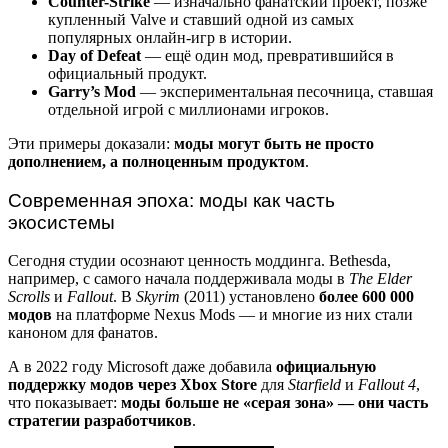
Counter-Strike
— изначально фанатский проект, позже
купленный Valve и ставший одной из самых
популярных онлайн-игр в истории.
Day of Defeat
— ещё один мод, превратившийся в
официальный продукт.
Garry’s Mod
— экспериментальная песочница, ставшая
отдельной игрой с миллионами игроков.
Эти примеры доказали:
моды могут быть не просто
дополнением, а полноценным продуктом
.
Современная эпоха: моды как часть
экосистемы
Сегодня студии осознают ценность моддинга. Bethesda,
например, с самого начала поддерживала моды в
The Elder
Scrolls
и
Fallout
. В
Skyrim
(2011) установлено
более 600 000
модов
на платформе Nexus Mods — и многие из них стали
каноном для фанатов.
А в 2022 году Microsoft даже добавила
официальную
поддержку модов через Xbox Store
для
Starfield
и
Fallout 4
,
что показывает:
моды больше не «серая зона» — они часть
стратегии разработчиков
.