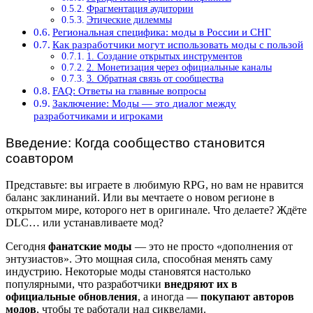
Фрагментация аудитории
Этические дилеммы
Региональная специфика: моды в России и СНГ
Как разработчики могут использовать моды с пользой
1. Создание открытых инструментов
2. Монетизация через официальные каналы
3. Обратная связь от сообщества
FAQ: Ответы на главные вопросы
Заключение: Моды — это диалог между
разработчиками и игроками
Введение: Когда сообщество становится
соавтором
Представьте: вы играете в любимую RPG, но вам не нравится
баланс заклинаний. Или вы мечтаете о новом регионе в
открытом мире, которого нет в оригинале. Что делаете? Ждёте
DLC… или устанавливаете мод?
Сегодня
фанатские моды
— это не просто «дополнения от
энтузиастов». Это мощная сила, способная менять саму
индустрию. Некоторые моды становятся настолько
популярными, что разработчики
внедряют их в
официальные обновления
, а иногда —
покупают авторов
модов
, чтобы те работали над сиквелами.