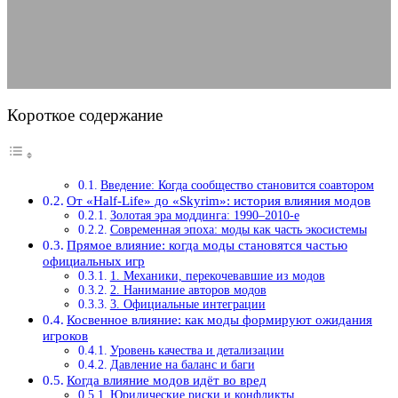
18.01.2026
АВТОР ANA_EDITOR
КОММЕНТАРИЕВ НЕТ
Короткое содержание
Введение: Когда сообщество становится соавтором
От «Half-Life» до «Skyrim»: история влияния модов
Золотая эра моддинга: 1990–2010-е
Современная эпоха: моды как часть экосистемы
Прямое влияние: когда моды становятся частью
официальных игр
1. Механики, перекочевавшие из модов
2. Нанимание авторов модов
3. Официальные интеграции
Косвенное влияние: как моды формируют ожидания
игроков
Уровень качества и детализации
Давление на баланс и баги
Когда влияние модов идёт во вред
Юридические риски и конфликты