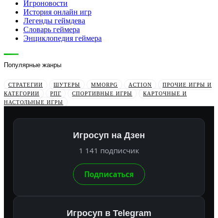
Игроновости
История онлайн игр
Легенды геймдева
Словарь геймера
Энциклопедия геймера
Популярные жанры
СТРАТЕГИИ
ШУТЕРЫ
MMORPG
ACTION
ПРОЧИЕ ИГРЫ И
КАТЕГОРИИ
РПГ
СПОРТИВНЫЕ ИГРЫ
КАРТОЧНЫЕ И
НАСТОЛЬНЫЕ ИГРЫ
Игросуп на Дзен
1 141 подписчик
Подписаться
Игросуп в Telegram