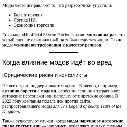
Моды часто исправляют то, что разработчики упустили:
Баланс оружия.
Логика ИИ.
Экономика торговли.
Если мод «Unofficial Skyrim Patch» скачали
миллионы раз
, это
ясный сигнал: официальный патч был недостаточным. Такие
моды
усиливают требования к качеству релизов
.
Когда влияние модов идёт во вред
Юридические риски и конфликты
Не все студии поддерживают моддинг. Nintendo, например,
активно борется с модами
, особенно если они затрагивают
авторские персонажи или используют пиратские сборки. В
2023 году компания подала иск против сайта,
распространявшего моды для
The Legend of Zelda: Tears of the
Kingdom
.
Также существуют случаи, когда
моды нарушают авторские
права третьих лиц
— например, добавляют музыку, фильмы