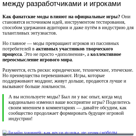
между разработчиками и игроками
Как фанатские моды влияют на официальные игры?
Они
становятся источником идей, инструментом тестирования,
способом удержания аудитории и даже путём в индустрию для
талантливых энтузиастов.
Но главное — моды превращают игроков из пассивных
потребителей в
активных участников творческого
процесса
. Это не просто «дополнения», а
коллективное
переосмысление игрового мира
.
Разумеется, есть риски: юридические, технические, этические.
Но преимущества перевешивают. Игры, которые
поддерживают моддинг, живут дольше, продаются лучше и
вызывают больше лояльности.
А вы используете моды? Был ли у вас опыт, когда мод
кардинально изменил ваше восприятие игры? Поделитесь
своим мнением в комментариях — давайте обсудим, как
сообщество продолжает формировать будущее игровой
индустрии!
Дизайн уровней: как вести игрока, не теряя свободы
Как геймеры создают миры через фанфики и арт