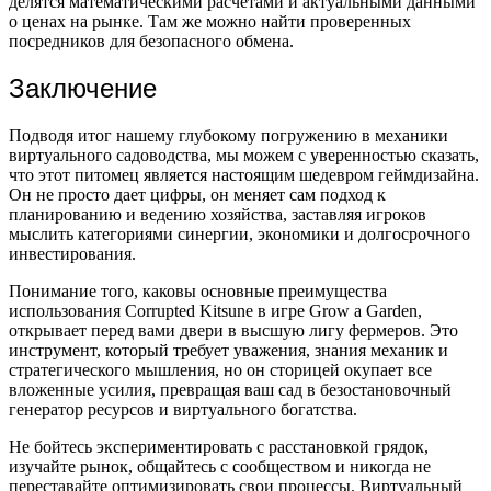
делятся математическими расчетами и актуальными данными
о ценах на рынке. Там же можно найти проверенных
посредников для безопасного обмена.
Заключение
Подводя итог нашему глубокому погружению в механики
виртуального садоводства, мы можем с уверенностью сказать,
что этот питомец является настоящим шедевром геймдизайна.
Он не просто дает цифры, он меняет сам подход к
планированию и ведению хозяйства, заставляя игроков
мыслить категориями синергии, экономики и долгосрочного
инвестирования.
Понимание того, каковы основные преимущества
использования Corrupted Kitsune в игре Grow a Garden,
открывает перед вами двери в высшую лигу фермеров. Это
инструмент, который требует уважения, знания механик и
стратегического мышления, но он сторицей окупает все
вложенные усилия, превращая ваш сад в безостановочный
генератор ресурсов и виртуального богатства.
Не бойтесь экспериментировать с расстановкой грядок,
изучайте рынок, общайтесь с сообществом и никогда не
переставайте оптимизировать свои процессы. Виртуальный