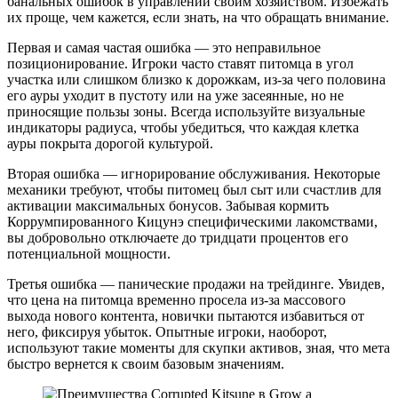
банальных ошибок в управлении своим хозяйством. Избежать
их проще, чем кажется, если знать, на что обращать внимание.
Первая и самая частая ошибка — это неправильное
позиционирование. Игроки часто ставят питомца в угол
участка или слишком близко к дорожкам, из-за чего половина
его ауры уходит в пустоту или на уже засеянные, но не
приносящие пользы зоны. Всегда используйте визуальные
индикаторы радиуса, чтобы убедиться, что каждая клетка
ауры покрыта дорогой культурой.
Вторая ошибка — игнорирование обслуживания. Некоторые
механики требуют, чтобы питомец был сыт или счастлив для
активации максимальных бонусов. Забывая кормить
Коррумпированного Кицунэ специфическими лакомствами,
вы добровольно отключаете до тридцати процентов его
потенциальной мощности.
Третья ошибка — панические продажи на трейдинге. Увидев,
что цена на питомца временно просела из-за массового
выхода нового контента, новички пытаются избавиться от
него, фиксируя убыток. Опытные игроки, наоборот,
используют такие моменты для скупки активов, зная, что мета
быстро вернется к своим базовым значениям.