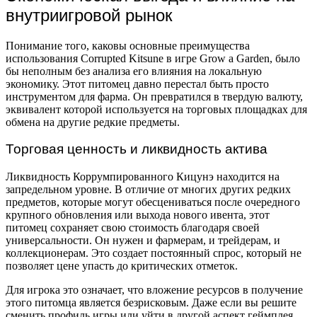
внутриигровой рынок
Понимание того, каковы основные преимущества
использования Corrupted Kitsune в игре Grow a Garden, было
бы неполным без анализа его влияния на локальную
экономику. Этот питомец давно перестал быть просто
инструментом для фарма. Он превратился в твердую валюту,
эквивалент которой используется на торговых площадках для
обмена на другие редкие предметы.
Торговая ценность и ликвидность актива
Ликвидность Коррумпированного Кицунэ находится на
запредельном уровне. В отличие от многих других редких
предметов, которые могут обесцениваться после очередного
крупного обновления или выхода нового ивента, этот
питомец сохраняет свою стоимость благодаря своей
универсальности. Он нужен и фармерам, и трейдерам, и
коллекционерам. Это создает постоянный спрос, который не
позволяет цене упасть до критических отметок.
Для игрока это означает, что вложение ресурсов в получение
этого питомца является безрисковым. Даже если вы решите
сменить профиль игры или уйти в другой аспект геймплея,