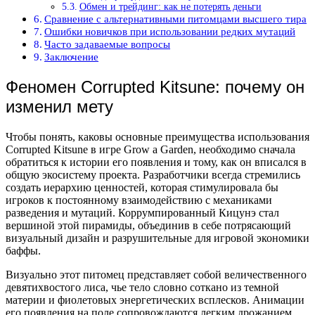
Обмен и трейдинг: как не потерять деньги
Сравнение с альтернативными питомцами высшего тира
Ошибки новичков при использовании редких мутаций
Часто задаваемые вопросы
Заключение
Феномен Corrupted Kitsune: почему он
изменил мету
Чтобы понять, каковы основные преимущества использования
Corrupted Kitsune в игре Grow a Garden, необходимо сначала
обратиться к истории его появления и тому, как он вписался в
общую экосистему проекта. Разработчики всегда стремились
создать иерархию ценностей, которая стимулировала бы
игроков к постоянному взаимодействию с механиками
разведения и мутаций. Коррумпированный Кицунэ стал
вершиной этой пирамиды, объединив в себе потрясающий
визуальный дизайн и разрушительные для игровой экономики
баффы.
Визуально этот питомец представляет собой величественного
девятихвостого лиса, чье тело словно соткано из темной
материи и фиолетовых энергетических всплесков. Анимации
его появления на поле сопровождаются легким дрожанием