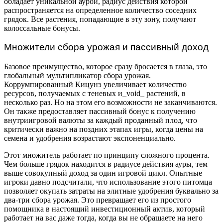
обладает уникальной аурой, радиус действия которой
распространяется на определенное количество соседних
грядок. Все растения, попадающие в эту зону, получают
колоссальные бонусы.
Множители сбора урожая и пассивный доход
Базовое преимущество, которое сразу бросается в глаза, это
глобальный мультипликатор сбора урожая.
Коррумпированный Кицунэ увеличивает количество
ресурсов, получаемых с теневых и_void_ растений, в
несколько раз. Но на этом его возможности не заканчиваются.
Он также предоставляет пассивный бонус к получению
внутриигровой валюты за каждый проданный плод, что
критически важно на поздних этапах игры, когда цены на
семена и удобрения возрастают экспоненциально.
Этот множитель работает по принципу сложного процента.
Чем больше грядок находится в радиусе действия ауры, тем
выше совокупный доход за один игровой цикл. Опытные
игроки давно подсчитали, что использование этого питомца
позволяет окупать затраты на элитные удобрения буквально за
два-три сбора урожая. Это превращает его из простого
помощника в настоящий инвестиционный актив, который
работает на вас даже тогда, когда вы не обращаете на него