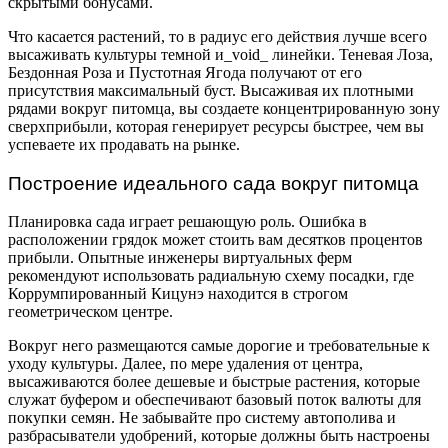
скрытыми бонусами.
Что касается растений, то в радиус его действия лучше всего
высаживать культуры темной и_void_ линейки. Теневая Лоза,
Бездонная Роза и Пустотная Ягода получают от его
присутствия максимальный буст. Высаживая их плотными
рядами вокруг питомца, вы создаете концентрированную зону
сверхприбыли, которая генерирует ресурсы быстрее, чем вы
успеваете их продавать на рынке.
Построение идеального сада вокруг питомца
Планировка сада играет решающую роль. Ошибка в
расположении грядок может стоить вам десятков процентов
прибыли. Опытные инженеры виртуальных ферм
рекомендуют использовать радиальную схему посадки, где
Коррумпированный Кицунэ находится в строгом
геометрическом центре.
Вокруг него размещаются самые дорогие и требовательные к
уходу культуры. Далее, по мере удаления от центра,
высаживаются более дешевые и быстрые растения, которые
служат буфером и обеспечивают базовый поток валюты для
покупки семян. Не забывайте про систему автополива и
разбрасыватели удобрений, которые должны быть настроены