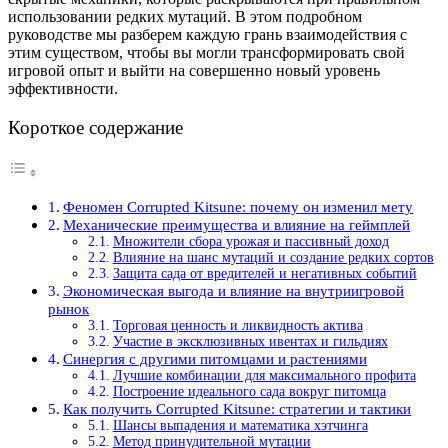
использовании редких мутаций. В этом подробном
руководстве мы разберем каждую грань взаимодействия с
этим существом, чтобы вы могли трансформировать свой
игровой опыт и выйти на совершенно новый уровень
эффективности.
Короткое содержание
Феномен Corrupted Kitsune: почему он изменил мету
Механические преимущества и влияние на геймплей
Множители сбора урожая и пассивный доход
Влияние на шанс мутаций и создание редких сортов
Защита сада от вредителей и негативных событий
Экономическая выгода и влияние на внутриигровой
рынок
Торговая ценность и ликвидность актива
Участие в эксклюзивных ивентах и гильдиях
Синергия с другими питомцами и растениями
Лучшие комбинации для максимального профита
Построение идеального сада вокруг питомца
Как получить Corrupted Kitsune: стратегии и тактики
Шансы выпадения и математика хэтчинга
Метод принудительной мутации