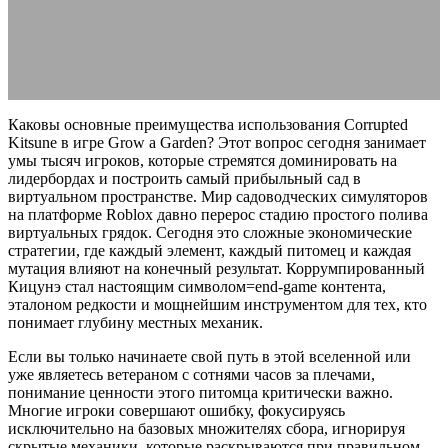
04.06.2026
АВТОР ANA_EDITOR
КОММЕНТАРИЕВ НЕТ
Каковы основные преимущества использования Corrupted
Kitsune в игре Grow a Garden? Этот вопрос сегодня занимает
умы тысяч игроков, которые стремятся доминировать на
лидербордах и построить самый прибыльный сад в
виртуальном пространстве. Мир садоводческих симуляторов
на платформе Roblox давно перерос стадию простого полива
виртуальных грядок. Сегодня это сложные экономические
стратегии, где каждый элемент, каждый питомец и каждая
мутация влияют на конечный результат. Коррумпированный
Кицунэ стал настоящим символом=end-game контента,
эталоном редкости и мощнейшим инструментом для тех, кто
понимает глубину местных механик.
Если вы только начинаете свой путь в этой вселенной или
уже являетесь ветераном с сотнями часов за плечами,
понимание ценности этого питомца критически важно.
Многие игроки совершают ошибку, фокусируясь
исключительно на базовых множителях сбора, игнорируя
скрытые механики, которые раскрываются при правильном