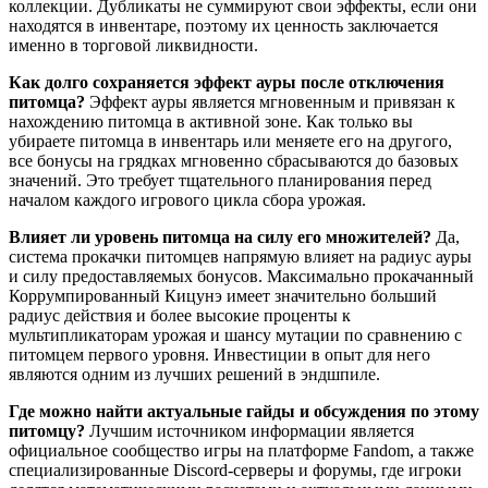
коллекции. Дубликаты не суммируют свои эффекты, если они
находятся в инвентаре, поэтому их ценность заключается
именно в торговой ликвидности.
Как долго сохраняется эффект ауры после отключения
питомца?
Эффект ауры является мгновенным и привязан к
нахождению питомца в активной зоне. Как только вы
убираете питомца в инвентарь или меняете его на другого,
все бонусы на грядках мгновенно сбрасываются до базовых
значений. Это требует тщательного планирования перед
началом каждого игрового цикла сбора урожая.
Влияет ли уровень питомца на силу его множителей?
Да,
система прокачки питомцев напрямую влияет на радиус ауры
и силу предоставляемых бонусов. Максимально прокачанный
Коррумпированный Кицунэ имеет значительно больший
радиус действия и более высокие проценты к
мультипликаторам урожая и шансу мутации по сравнению с
питомцем первого уровня. Инвестиции в опыт для него
являются одним из лучших решений в эндшпиле.
Где можно найти актуальные гайды и обсуждения по этому
питомцу?
Лучшим источником информации является
официальное сообщество игры на платформе Fandom, а также
специализированные Discord-серверы и форумы, где игроки