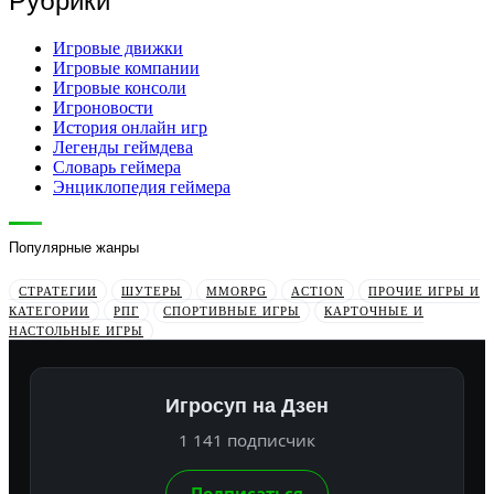
Рубрики
Игровые движки
Игровые компании
Игровые консоли
Игроновости
История онлайн игр
Легенды геймдева
Словарь геймера
Энциклопедия геймера
Популярные жанры
СТРАТЕГИИ
ШУТЕРЫ
MMORPG
ACTION
ПРОЧИЕ ИГРЫ И
КАТЕГОРИИ
РПГ
СПОРТИВНЫЕ ИГРЫ
КАРТОЧНЫЕ И
НАСТОЛЬНЫЕ ИГРЫ
Игросуп на Дзен
1 141 подписчик