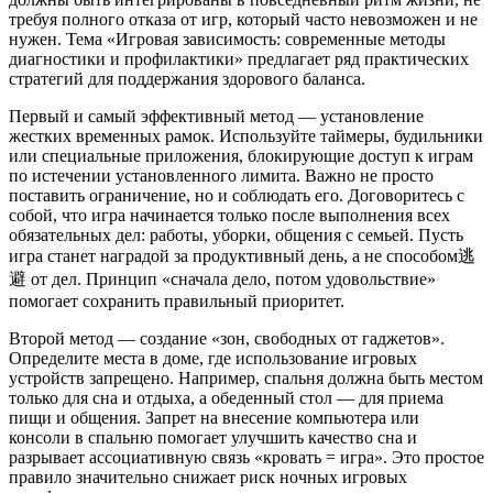
требуя полного отказа от игр, который часто невозможен и не
нужен. Тема «Игровая зависимость: современные методы
диагностики и профилактики» предлагает ряд практических
стратегий для поддержания здорового баланса.
Первый и самый эффективный метод — установление
жестких временных рамок. Используйте таймеры, будильники
или специальные приложения, блокирующие доступ к играм
по истечении установленного лимита. Важно не просто
поставить ограничение, но и соблюдать его. Договоритесь с
собой, что игра начинается только после выполнения всех
обязательных дел: работы, уборки, общения с семьей. Пусть
игра станет наградой за продуктивный день, а не способом逃
避 от дел. Принцип «сначала дело, потом удовольствие»
помогает сохранить правильный приоритет.
Второй метод — создание «зон, свободных от гаджетов».
Определите места в доме, где использование игровых
устройств запрещено. Например, спальня должна быть местом
только для сна и отдыха, а обеденный стол — для приема
пищи и общения. Запрет на внесение компьютера или
консоли в спальню помогает улучшить качество сна и
разрывает ассоциативную связь «кровать = игра». Это простое
правило значительно снижает риск ночных игровых