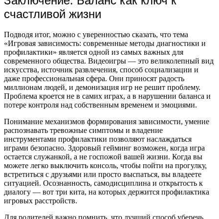
Заключение: Баланс как ключ к
счастливой жизни
Подводя итог, можно с уверенностью сказать, что тема
«Игровая зависимость: современные методы диагностики и
профилактики» является одной из самых важных для
современного общества. Видеоигры — это великолепный вид
искусства, источник развлечения, способ социализации и
даже профессиональная сфера. Они приносят радость
миллионам людей, и демонизация игр не решит проблему.
Проблема кроется не в самих играх, а в нарушении баланса и
потере контроля над собственным временем и эмоциями.
Понимание механизмов формирования зависимости, умение
распознавать тревожные симптомы и владение
инструментами профилактики позволяют наслаждаться
играми безопасно. Здоровый гейминг возможен, когда игра
остается служанкой, а не госпожой вашей жизни. Когда вы
можете легко выключить консоль, чтобы пойти на прогулку,
встретиться с друзьями или просто выспаться, вы владеете
ситуацией. Осознанность, самодисциплина и открытость к
диалогу — вот три кита, на которых держится профилактика
игровых расстройств.
Для родителей важно помнить, что лучший способ уберечь