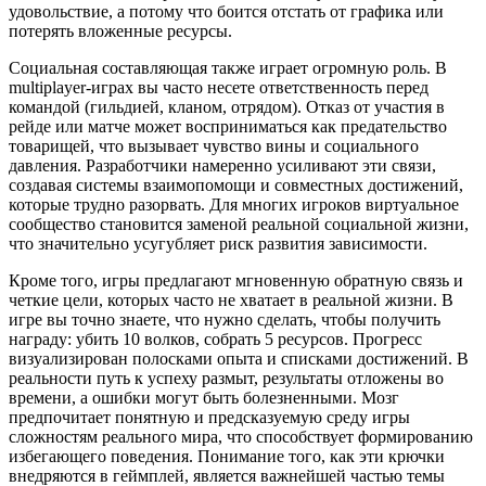
удовольствие, а потому что боится отстать от графика или
потерять вложенные ресурсы.
Социальная составляющая также играет огромную роль. В
multiplayer-играх вы часто несете ответственность перед
командой (гильдией, кланом, отрядом). Отказ от участия в
рейде или матче может восприниматься как предательство
товарищей, что вызывает чувство вины и социального
давления. Разработчики намеренно усиливают эти связи,
создавая системы взаимопомощи и совместных достижений,
которые трудно разорвать. Для многих игроков виртуальное
сообщество становится заменой реальной социальной жизни,
что значительно усугубляет риск развития зависимости.
Кроме того, игры предлагают мгновенную обратную связь и
четкие цели, которых часто не хватает в реальной жизни. В
игре вы точно знаете, что нужно сделать, чтобы получить
награду: убить 10 волков, собрать 5 ресурсов. Прогресс
визуализирован полосками опыта и списками достижений. В
реальности путь к успеху размыт, результаты отложены во
времени, а ошибки могут быть болезненными. Мозг
предпочитает понятную и предсказуемую среду игры
сложностям реального мира, что способствует формированию
избегающего поведения. Понимание того, как эти крючки
внедряются в геймплей, является важнейшей частью темы