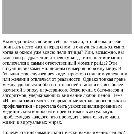
профилактики
27.02.2026
АВТОР ANA_EDITOR
КОММЕНТАРИЕВ НЕТ
Вы когда-нибудь ловили себя на мысли, что обещали себе
поиграть всего часик перед сном, а очнулись лишь затемно,
когда за окном уже вовсю пели птицы? Или, возможно, вы
замечали раздражение и тревогу, когда интернет внезапно
отключался в самый ответственный момент рейда? Эти
ситуации знакомы миллионам геймеров по всему миру. В
большинстве случаев речь идет просто о сильном увлечении
или желании отвлечься от реальности. Однако тонкая грань
между здоровым хобби и патологией становится все более
размытой в эпоху игр-сервисов, бесконечных батл-пасов и
алгоритмов, удерживающих внимание любой ценой. Тема
«Игровая зависимость: современные методы диагностики и
профилактики» перестала быть узкоспециализированным
медицинским вопросом и превратилась в актуальную
проблему для каждого, кто проводит значительную часть
жизни в виртуальных мирах.
Почему эта информация критически важна именно сейчас?