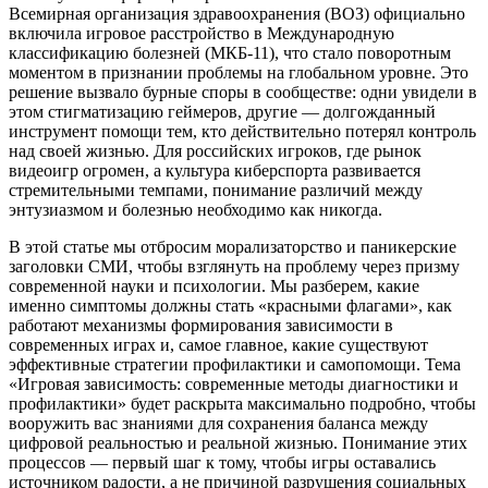
Всемирная организация здравоохранения (ВОЗ) официально
включила игровое расстройство в Международную
классификацию болезней (МКБ-11), что стало поворотным
моментом в признании проблемы на глобальном уровне. Это
решение вызвало бурные споры в сообществе: одни увидели в
этом стигматизацию геймеров, другие — долгожданный
инструмент помощи тем, кто действительно потерял контроль
над своей жизнью. Для российских игроков, где рынок
видеоигр огромен, а культура киберспорта развивается
стремительными темпами, понимание различий между
энтузиазмом и болезнью необходимо как никогда.
В этой статье мы отбросим морализаторство и паникерские
заголовки СМИ, чтобы взглянуть на проблему через призму
современной науки и психологии. Мы разберем, какие
именно симптомы должны стать «красными флагами», как
работают механизмы формирования зависимости в
современных играх и, самое главное, какие существуют
эффективные стратегии профилактики и самопомощи. Тема
«Игровая зависимость: современные методы диагностики и
профилактики» будет раскрыта максимально подробно, чтобы
вооружить вас знаниями для сохранения баланса между
цифровой реальностью и реальной жизнью. Понимание этих
процессов — первый шаг к тому, чтобы игры оставались
источником радости, а не причиной разрушения социальных