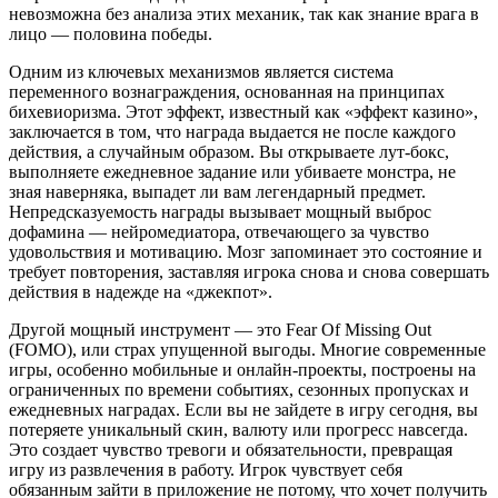
невозможна без анализа этих механик, так как знание врага в
лицо — половина победы.
Одним из ключевых механизмов является система
переменного вознаграждения, основанная на принципах
бихевиоризма. Этот эффект, известный как «эффект казино»,
заключается в том, что награда выдается не после каждого
действия, а случайным образом. Вы открываете лут-бокс,
выполняете ежедневное задание или убиваете монстра, не
зная наверняка, выпадет ли вам легендарный предмет.
Непредсказуемость награды вызывает мощный выброс
дофамина — нейромедиатора, отвечающего за чувство
удовольствия и мотивацию. Мозг запоминает это состояние и
требует повторения, заставляя игрока снова и снова совершать
действия в надежде на «джекпот».
Другой мощный инструмент — это Fear Of Missing Out
(FOMO), или страх упущенной выгоды. Многие современные
игры, особенно мобильные и онлайн-проекты, построены на
ограниченных по времени событиях, сезонных пропусках и
ежедневных наградах. Если вы не зайдете в игру сегодня, вы
потеряете уникальный скин, валюту или прогресс навсегда.
Это создает чувство тревоги и обязательности, превращая
игру из развлечения в работу. Игрок чувствует себя
обязанным зайти в приложение не потому, что хочет получить