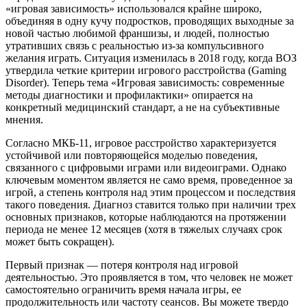
«игровая зависимость» использовался крайне широко,
объединяя в одну кучу подростков, проводящих выходные за
новой частью любимой франшизы, и людей, полностью
утративших связь с реальностью из-за компульсивного
желания играть. Ситуация изменилась в 2018 году, когда ВОЗ
утвердила четкие критерии игрового расстройства (Gaming
Disorder). Теперь тема «Игровая зависимость: современные
методы диагностики и профилактики» опирается на
конкретный медицинский стандарт, а не на субъективные
мнения.
Согласно МКБ-11, игровое расстройство характеризуется
устойчивой или повторяющейся моделью поведения,
связанного с цифровыми играми или видеоиграми. Однако
ключевым моментом является не само время, проведенное за
игрой, а степень контроля над этим процессом и последствия
такого поведения. Диагноз ставится только при наличии трех
основных признаков, которые наблюдаются на протяжении
периода не менее 12 месяцев (хотя в тяжелых случаях срок
может быть сокращен).
Первый признак — потеря контроля над игровой
деятельностью. Это проявляется в том, что человек не может
самостоятельно ограничить время начала игры, ее
продолжительность или частоту сеансов. Вы можете твердо