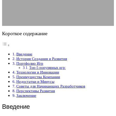
04.05.2025
АВТОР ANA_EDITOR
КОММЕНТАРИЕВ НЕТ
Короткое содержание
Введение
История Создания и Развития
Портфолио Игр
Топ-5 популярных игр:
Технологии и Инновации
Преимущества Компании
Недостатки и Минусы
Советы для Начинающих Разработчиков
Перспективы Развития
Заключение
Введение