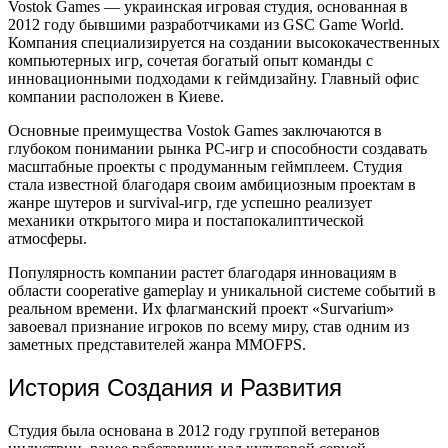
Vostok Games — украинская игровая студия, основанная в
2012 году бывшими разработчиками из GSC Game World.
Компания специализируется на создании высококачественных
компьютерных игр, сочетая богатый опыт команды с
инновационными подходами к геймдизайну. Главный офис
компании расположен в Киеве.
Основные преимущества Vostok Games заключаются в
глубоком понимании рынка PC-игр и способности создавать
масштабные проекты с продуманным геймплеем. Студия
стала известной благодаря своим амбициозным проектам в
жанре шутеров и survival-игр, где успешно реализует
механики открытого мира и постапокалиптической
атмосферы.
Популярность компании растет благодаря инновациям в
области cooperative gameplay и уникальной системе событий в
реальном времени. Их флагманский проект «Survarium»
завоевал признание игроков по всему миру, став одним из
заметных представителей жанра MMOFPS.
История Создания и Развития
Студия была основана в 2012 году группой ветеранов