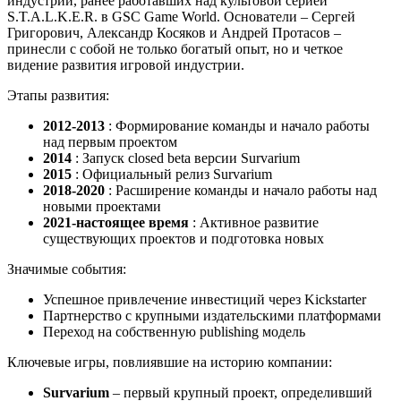
индустрии, ранее работавших над культовой серией
S.T.A.L.K.E.R. в GSC Game World. Основатели – Сергей
Григорович, Александр Косяков и Андрей Протасов –
принесли с собой не только богатый опыт, но и четкое
видение развития игровой индустрии.
Этапы развития:
2012-2013
: Формирование команды и начало работы
над первым проектом
2014
: Запуск closed beta версии Survarium
2015
: Официальный релиз Survarium
2018-2020
: Расширение команды и начало работы над
новыми проектами
2021-настоящее время
: Активное развитие
существующих проектов и подготовка новых
Значимые события:
Успешное привлечение инвестиций через Kickstarter
Партнерство с крупными издательскими платформами
Переход на собственную publishing модель
Ключевые игры, повлиявшие на историю компании:
Survarium
– первый крупный проект, определивший