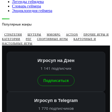
Легенды геймдева
Словарь геймера
Энциклопедия геймера
Популярные жанры
СТРАТЕГИИ
ШУТЕРЫ
MMORPG
ACTION
ПРОЧИЕ ИГРЫ И
КАТЕГОРИИ
РПГ
СПОРТИВНЫЕ ИГРЫ
КАРТОЧНЫЕ И
НАСТОЛЬНЫЕ ИГРЫ
Игросуп на Дзен
1 141 подписчик
Подписаться
Игросуп в Telegram
1 770 подписчиков