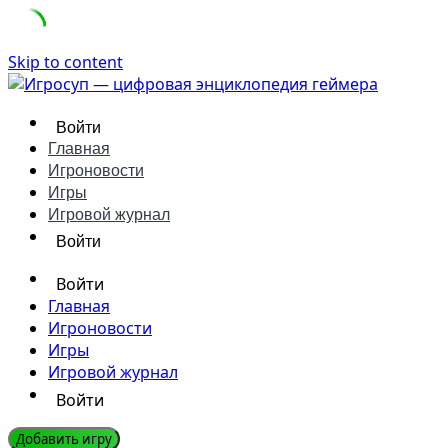
Skip to content
Войти
Главная
Игроновости
Игры
Игровой журнал
Войти
Войти
Главная
Игроновости
Игры
Игровой журнал
Войти
Добавить игру