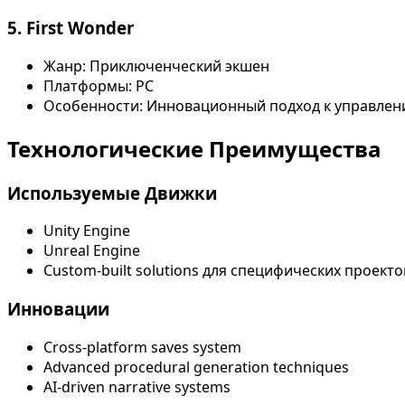
5. First Wonder
Жанр: Приключенческий экшен
Платформы: PC
Особенности: Инновационный подход к управлен
Технологические Преимущества
Используемые Движки
Unity Engine
Unreal Engine
Custom-built solutions для специфических проекто
Инновации
Cross-platform saves system
Advanced procedural generation techniques
AI-driven narrative systems