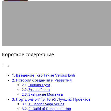
ИГРОВЫЕ КОМПАНИИ
Vers
05.05.2025
АВТОР ANA_EDITOR
КОММЕНТАРИЕВ НЕТ
Короткое содержание
Введение: Кто Такие Versus Evil?
История Создания и Развития
Начало Пути
Этапы Роста
Значимые Моменты
Портфолио Игр: Топ-5 Лучших Проектов
1. Banner Saga Series
2. Guild of Dungeoneering