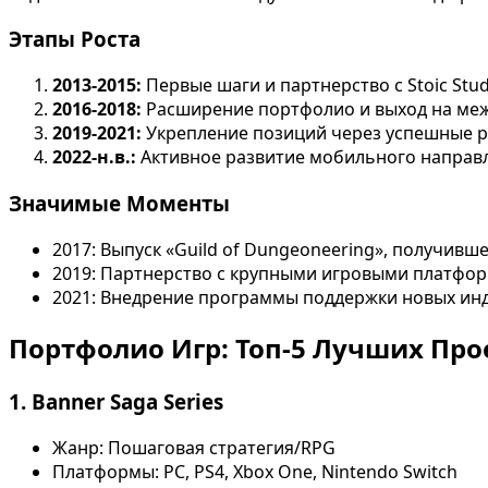
Этапы Роста
2013-2015:
Первые шаги и партнерство с Stoic Stud
2016-2018:
Расширение портфолио и выход на ме
2019-2021:
Укрепление позиций через успешные р
2022-н.в.:
Активное развитие мобильного направл
Значимые Моменты
2017: Выпуск «Guild of Dungeoneering», получивш
2019: Партнерство с крупными игровыми платфо
2021: Внедрение программы поддержки новых инд
Портфолио Игр: Топ-5 Лучших Про
1. Banner Saga Series
Жанр: Пошаговая стратегия/RPG
Платформы: PC, PS4, Xbox One, Nintendo Switch