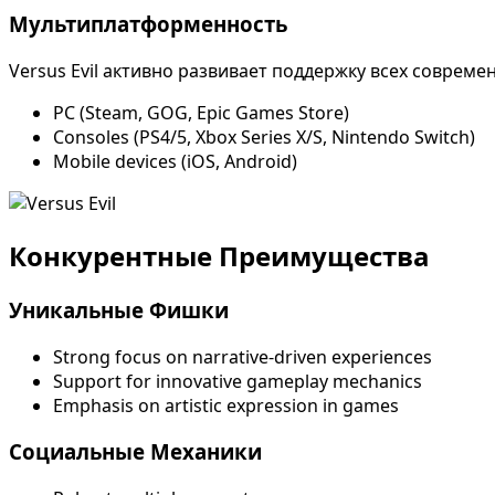
Мультиплатформенность
Versus Evil активно развивает поддержку всех соврем
PC (Steam, GOG, Epic Games Store)
Consoles (PS4/5, Xbox Series X/S, Nintendo Switch)
Mobile devices (iOS, Android)
Конкурентные Преимущества
Уникальные Фишки
Strong focus on narrative-driven experiences
Support for innovative gameplay mechanics
Emphasis on artistic expression in games
Социальные Механики