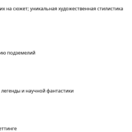
их на сюжет; уникальная художественная стилистика
нию подземелий
 легенды и научной фантастики
еттинге