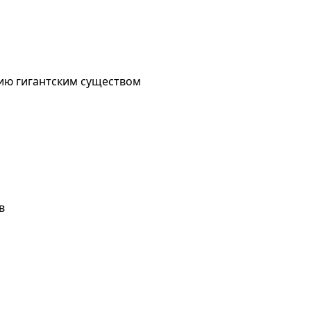
ию гигантским существом
в