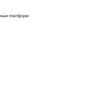
енных платформ: