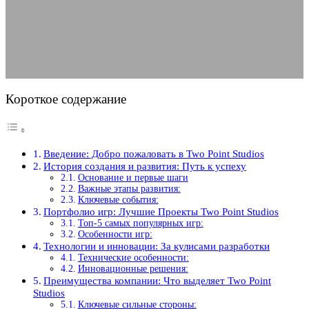
Стратегий и Симуляторов
03.05.2025
АВТОР ANA_EDITOR
КОММЕНТАРИЕВ НЕТ
Короткое содержание
Введение: Добро пожаловать в Two Point Studios
История создания и развития: Путь к успеху
Основание и первые шаги
Важные этапы развития:
Ключевые события:
Портфолио игр: Лучшие Проекты Two Point Studios
Топ-5 самых популярных игр:
Особенности игр:
Технологии и инновации: За кулисами разработки
Технические особенности:
Инновационные решения:
Преимущества компании: Что выделяет Two Point
Studios
Ключевые сильные стороны: