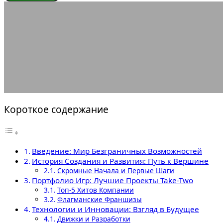
ИГРОВЫЕ КОМПАНИИ
Take-Two Interac
30.04.2025
АВТОР ANA_EDITOR
КОММЕНТАРИЕВ НЕТ
Короткое содержание
Введение: Мир Безграничных Возможностей
История Создания и Развития: Путь к Вершине
Скромные Начала и Первые Шаги
Портфолио Игр: Лучшие Проекты Take-Two
Топ-5 Хитов Компании
Флагманские Франшизы
Технологии и Инновации: Взгляд в Будущее
Движки и Разработки