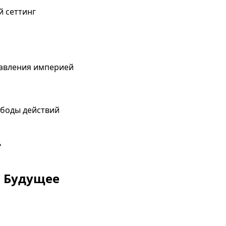
й сеттинг
авления империей
ободы действий
ь
в Будущее