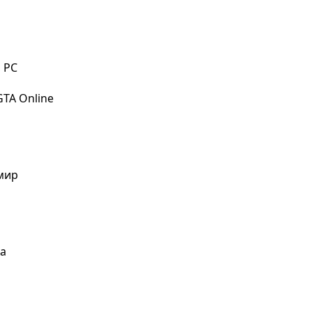
, PC
TA Online
мир
ка