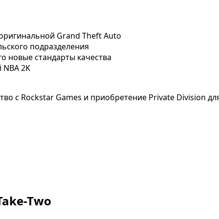
оригинальной Grand Theft Auto
ельского подразделения
его новые стандарты качества
й NBA 2K
о с Rockstar Games и приобретение Private Division дл
Take-Two