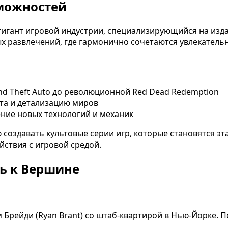
можностей
ий гигант игровой индустрии, специализирующийся на и
х развлечений, где гармонично сочетаются увлекател
and Theft Auto до революционной Red Dead Redemption
ета и детализацию миров
ение новых технологий и механик
создавать культовые серии игр, которые становятся эт
йствия с игровой средой.
ть к Вершине
ном Брейди (Ryan Brant) со штаб-квартирой в Нью-Йорке