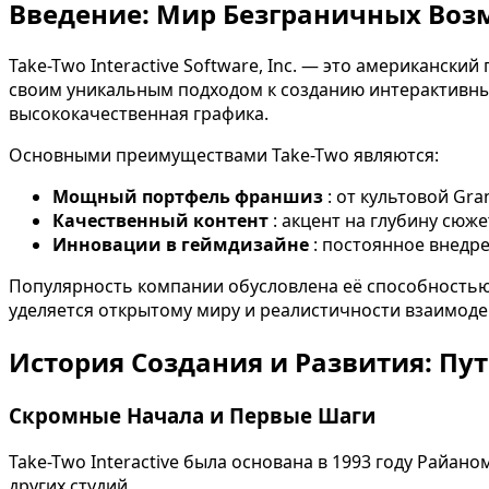
Введение: Мир Безграничных Воз
Take-Two Interactive Software, Inc. — это американск
своим уникальным подходом к созданию интерактивны
высококачественная графика.
Основными преимуществами Take-Two являются:
Мощный портфель франшиз
: от культовой Gr
Качественный контент
: акцент на глубину сюж
Инновации в геймдизайне
: постоянное внедр
Популярность компании обусловлена её способностью 
уделяется открытому миру и реалистичности взаимоде
История Создания и Развития: Пу
Скромные Начала и Первые Шаги
Take-Two Interactive была основана в 1993 году Райа
других студий.