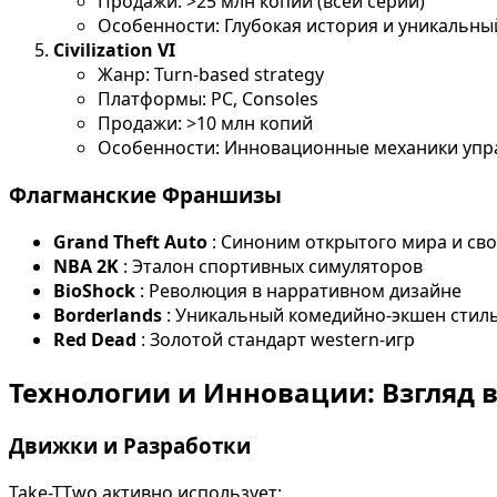
Продажи: >25 млн копий (всей серии)
Особенности: Глубокая история и уникальны
Civilization VI
Жанр: Turn-based strategy
Платформы: PC, Consoles
Продажи: >10 млн копий
Особенности: Инновационные механики упр
Флагманские Франшизы
Grand Theft Auto
: Синоним открытого мира и св
NBA 2K
: Эталон спортивных симуляторов
BioShock
: Революция в нарративном дизайне
Borderlands
: Уникальный комедийно-экшен стил
Red Dead
: Золотой стандарт western-игр
Технологии и Инновации: Взгляд 
Движки и Разработки
Take-TTwo активно использует: