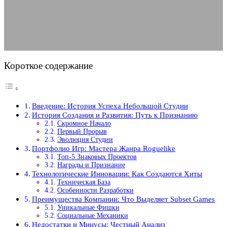
02.05.2025
АВТОР ANA_EDITOR
КОММЕНТАРИЕВ НЕТ
Короткое содержание
Введение: История Успеха Небольшой Студии
История Создания и Развития: Путь к Признанию
Скромное Начало
Первый Прорыв
Эволюция Студии
Портфолио Игр: Мастера Жанра Roguelike
Топ-5 Знаковых Проектов
Награды и Признание
Технологические Инновации: Как Создаются Хиты
Техническая База
Особенности Разработки
Преимущества Компании: Что Выделяет Subset Games
Уникальные Фишки
Социальные Механики
Недостатки и Минусы: Честный Анализ