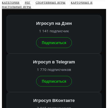
КАТЕГОРИИ
РПГ
СПОРТИВНЫЕ ИГРЫ
КАРТОЧНЫЕ И
НАСТОЛЬНЫЕ ИГРЫ
Игросуп на Дзен
1 141 подписчик
Подписаться
Игросуп в Telegram
1 770 подписчиков
Подписаться
Игросуп ВКонтакте