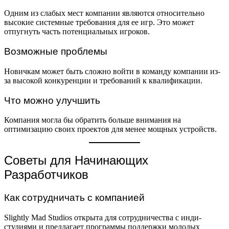
Одним из слабых мест компании являются относительно
высокие системные требования для ее игр. Это может
отпугнуть часть потенциальных игроков.
Возможные проблемы
Новичкам может быть сложно войти в команду компании из-
за высокой конкуренции и требований к квалификации.
Что можно улучшить
Компания могла бы обратить больше внимания на
оптимизацию своих проектов для менее мощных устройств.
Советы для Начинающих
Разработчиков
Как сотрудничать с компанией
Slightly Mad Studios открыта для сотрудничества с инди-
студиями и предлагает программы поддержки молодых