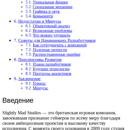
Уникальные фишки
Социальные механики
Графика и звук
Комьюнити
Недостатки и Минусы
Объективный анализ
Возможные проблемы
Что можно улучшить
Советы для Начинающих Разработчиков
Как сотрудничать с компанией
Полезные хитрости
Распространенные ошибки
Перспективы Развития
Планы разработчиков
Будущие технологии
Прогнозы аналитиков
Заключение
Плюсы:
Минусы:
Введение
Slightly Mad Studios — это британская игровая компания,
завоевавшая признание геймеров по всему миру благодаря
своим амбициозным проектам и высокому качеству
исполнения. С момента своего основания в 2009 году студия