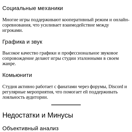
Социальные механики
Многие игры поддерживают кооперативный режим и онлайн-
соревнования, что усиливает взаимодействие между
игроками.
Графика и звук
Высокое качество графики и профессиональное звуковое
сопровождение делают игры студии эталонными в своем
жанре.
Комьюнити
Студия активно работает с фанатами через форумы, Discord и
регулярные мероприятия, что помогает ей поддерживать
лояльность аудитории.
Недостатки и Минусы
Объективный анализ