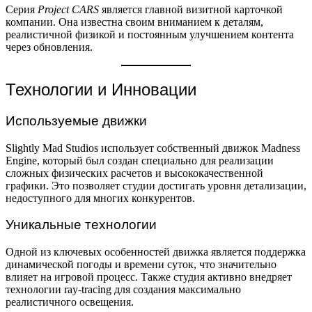
Серия
Project CARS
является главной визитной карточкой
компании. Она известна своим вниманием к деталям,
реалистичной физикой и постоянным улучшением контента
через обновления.
Технологии и Инновации
Используемые движки
Slightly Mad Studios использует собственный движок Madness
Engine, который был создан специально для реализации
сложных физических расчетов и высококачественной
графики. Это позволяет студии достигать уровня детализации,
недоступного для многих конкурентов.
Уникальные технологии
Одной из ключевых особенностей движка является поддержка
динамической погоды и времени суток, что значительно
влияет на игровой процесс. Также студия активно внедряет
технологии ray-tracing для создания максимально
реалистичного освещения.