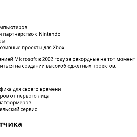
омпьютеров
 партнерство с Nintendo
ры
люзивные проекты для Xbox
ией Microsoft в 2002 году за рекордные на тот момент
читься на создании высокобюджетных проектов.
фика для своего времени
еров от первого лица
платформеров
тельский сервис
тчика