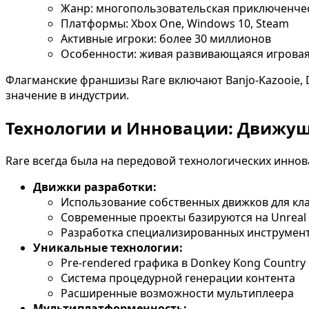
Жанр: многопользовательская приключенчес
Платформы: Xbox One, Windows 10, Steam
Активные игроки: более 30 миллионов
Особенности: живая развивающаяся игровая
Флагманские франшизы Rare включают Banjo-Kazooie, D
значение в индустрии.
Технологии и Инновации: Движущ
Rare всегда была на передовой технологических иннов
Движки разработки:
Использование собственных движков для кл
Современные проекты базируются на Unreal 
Разработка специализированных инструменто
Уникальные технологии:
Pre-rendered графика в Donkey Kong Country
Система процедурной генерации контента
Расширенные возможности мультиплеера
Мультиплатформенность: