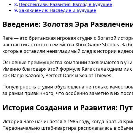
Перспективы Развития: Взгляд в Будущее
Заключение: Наследие и Будущее
Введение: Золотая Эра Развлечен
Rare — это британская игровая студия с богатой истор
частью гигантского семейства Xbox Game Studios. За 
которые оставили неизгладимый след в истории видео
Основные преимущества компании заключаются в уни
Именно благодаря этой формуле Rare стала одним из 
как Banjo-Kazooie, Perfect Dark и Sea of Thieves.
Популярность студии обусловлена не только качество
за рамки привычного, что особенно заметно в их пос
История Создания и Развития: Пут
История Rare начинается в 1985 году, когда братья Кр
Первоначально штаб-квартира располагалась в обычно