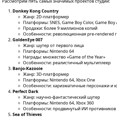
Рассмотрим пять самых значимых проектов студии:
Donkey Kong Country
Жанр: 2D-платформер
Платформы: SNES, Game Boy Color, Game Boy
Продажи: более 9 миллионов копий
Особенности: революционная pre-rendered 
GoldenEye 007
Жанр: шутер от первого лица
Платформы: Nintendo 64
Награды: множество «Game of the Year»
Особенности: реалистичный мультиплеер
Banjo-Kazooie
Жанр: 3D-платформер
Платформы: Nintendo 64, Xbox One
Особенности: харизматичные персонажи и 
Perfect Dark
Жанр: научно-фантастический шутер
Платформы: Nintendo 64, Xbox 360
Особенности: продвинутый ИИ противников
Sea of Thieves