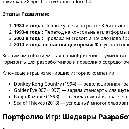
таких как ZX Spectrum и Commodore 64.
Этапы Развития:
1980-е годы:
Первые успехи на рынке 8-битных к
1990-е годы:
Переход на консольные платформы и
2000-е годы:
Продажа Microsoft и начало новой э
2010-е годы по настоящее время:
Фокус на экск
Значимым событием стало приобретение студии компан
горизонты для разработчиков и позволило сосредото
Ключевые игры, изменившие историю компании:
Donkey Kong Country (1994) — революционная гра
GoldenEye 007 (1997) — задала стандарты для шут
Banjo-Kazooie (1998) — стал классикой жанра 3D-
Sea of Thieves (2018) — успешный многопользова
Портфолио Игр: Шедевры Разрабо