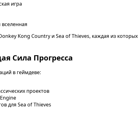
кая игра
 вселенная
onkey Kong Country и Sea of Thieves, каждая из которы
ая Сила Прогресса
аций в геймдеве:
ассических проектов
Engine
в для Sea of Thieves