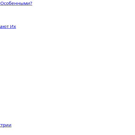
s Особенными?
рают Их
стрии