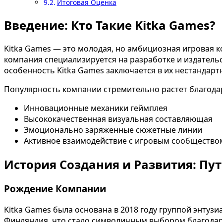
Итоговая Оценка
Введение: Кто Такие Kitka Games?
Kitka Games — это молодая, но амбициозная игровая ко
компания специализируется на разработке и издатель
особенность Kitka Games заключается в их нестандарт
Популярность компании стремительно растет благода
Инновационные механики геймплея
Высококачественная визуальная составляющая
Эмоционально заряженные сюжетные линии
Активное взаимодействие с игровым сообщество
История Создания и Развития: Пут
Рождение Компании
Kitka Games была основана в 2018 году группой энтуз
Финляндия, что стало символичным выбором благодар