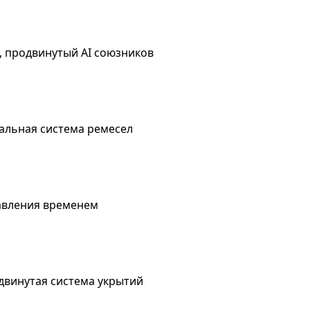
, продвинутый AI союзников
альная система ремесел
авления временем
двинутая система укрытий