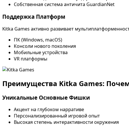
Собственная система античита GuardianNet
Поддержка Платформ
Kitka Games активно развивает мультиплатформенност
ПК (Windows, macOS)
Консоли нового поколения
Мобильные устройства
VR платформы
Преимущества Kitka Games: Поче
Уникальные Основные Фишки
Акцент на глубоком нарративе
Персонализированный игровой опыт
Высокая степень интерактивности окружения