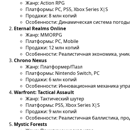
Жанр: Action RPG
Платформы: PC, PS5, Xbox Series X|S
Продажи: 8 млн копий
Особенности: Динамическая система погоды
Eternal Realms Online
Жанр: MMORPG
Платформы: PC, Mobile
Продажи: 12 млн копий
Особенности: Реалистичная экономика, уник
Chrono Nexus
Жанр: Платформер/Пазл
Платформы: Nintendo Switch, PC
Продажи: 6 млн копий
Особенности: Инновационная механика упр
Warfront: Tactical Assault
Жанр: Тактический шутер
Платформы: PS5, Xbox Series X|S
Продажи: 9 млн копий
Особенности: Реалистичная баллистика, про
Mystic Forests