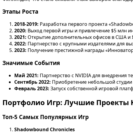
Этапы Роста
2018-2019:
Разработка первого проекта «Shadowbo
2020:
Выход первой игры и привлечение $5 млн и
2021:
Открытие дополнительных офисов в США и
2022:
Партнерство с крупными издателями для в
2023:
Получение престижной награды «Инноватор 
Значимые События
Май 2021:
Партнерство с NVIDIA для внедрения те
Сентябрь 2022:
Приобретение небольшой студии 
Февраль 2023:
Запуск собственной игровой платф
Портфолио Игр: Лучшие Проекты 
Топ-5 Самых Популярных Игр
Shadowbound Chronicles