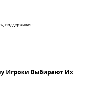
ь, поддерживая:
му Игроки Выбирают Их