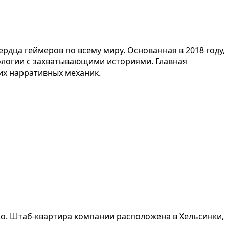
ердца геймеров по всему миру. Основанная в 2018 году,
ологии с захватывающими историями. Главная
ких нарративных механик.
нко. Штаб-квартира компании расположена в Хельсинки,