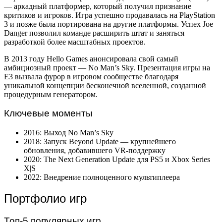
— аркадный платформер, который получил признание
критиков и игроков. Игра успешно продавалась на PlayStation
3 и позже была портирована на другие платформы. Успех Joe
Danger позволил команде расширить штат и заняться
разработкой более масштабных проектов.
В 2013 году Hello Games анонсировала свой самый
амбициозный проект — No Man’s Sky. Презентация игры на
E3 вызвала фурор в игровом сообществе благодаря
уникальной концепции бесконечной вселенной, созданной
процедурным генератором.
Ключевые моменты
2016: Выход No Man’s Sky
2018: Запуск Beyond Update — крупнейшего
обновления, добавившего VR-поддержку
2020: The Next Generation Update для PS5 и Xbox Series
X|S
2022: Внедрение полноценного мультиплеера
Портфолио игр
Топ-5 популярных игр