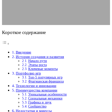
02.05.2025
АВТОР ANA_EDITOR
КОММЕНТАРИЕВ НЕТ
Короткое содержание
Введение
История создания и развития
Начало пути
Этапы роста
Ключевые моменты
Портфолио игр
Топ-5 популярных игр
Флагманская франшиза
Технологии и инновации
Преимущества компании
Уникальные особенности
Социальные механики
Графика и звук
Сообщество
Недостатки и минусы