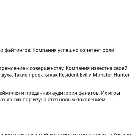
r и файтингов. Компания успешно сочетает роли
стремление к совершенству. Компания известна своей
а. Такие проекты как Resident Evil и Monster Hunter
еймплея и преданная аудитория фанатов. Их игры
мах до сих пор изучаются новым поколением
Первоначальная штаб-квартира располагалась в Хигаши-