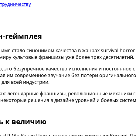
отрудничеству
н-геймплея
 имя стало синонимом качества в жанрах survival horro
 миру культовые франшизы уже более трех десятилетий.
, это безупречное качество исполнения и постоянное 
 им современное звучание без потери оригинального дух
для всей индустрии.
пах: легендарные франшизы, революционные механики г
 некоторые решения в дизайне уровней и боевых систе
ть к величию
 «I.R.M.» Кэнзо Цудзи, выходцем из компании Konami. 