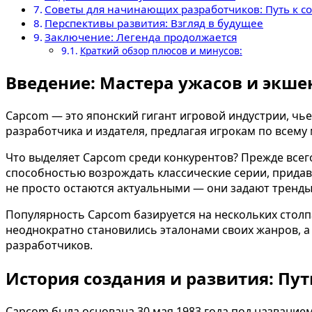
Советы для начинающих разработчиков: Путь к с
Перспективы развития: Взгляд в будущее
Заключение: Легенда продолжается
Краткий обзор плюсов и минусов:
Введение: Мастера ужасов и экше
Capcom — это японский гигант игровой индустрии, чье
разработчика и издателя, предлагая игрокам по всему
Что выделяет Capcom среди конкурентов? Прежде всего
способностью возрождать классические серии, придавая
не просто остаются актуальными — они задают тренды 
Популярность Capcom базируется на нескольких стол
неоднократно становились эталонами своих жанров, а
разработчиков.
История создания и развития: Пу
Capcom была основана 30 мая 1983 года под названием