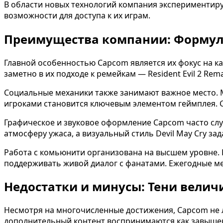
В области новых технологий компания экспериментиру
возможности для доступа к их играм.
Преимущества компании: Формул
Главной особенностью Capcom является их фокус на к
заметно в их подходе к ремейкам — Resident Evil 2 Rem
Социальные механики также занимают важное место. M
игроками становится ключевым элементом геймплея. С
Графическое и звуковое оформление Capcom часто слу
атмосферу ужаса, а визуальный стиль Devil May Cry зад
Работа с комьюнити организована на высшем уровне.
поддерживать живой диалог с фанатами. Ежегодные ме
Недостатки и минусы: Тени велич
Несмотря на многочисленные достижения, Capcom не л
дополнительный контент воспринимаются как завыше