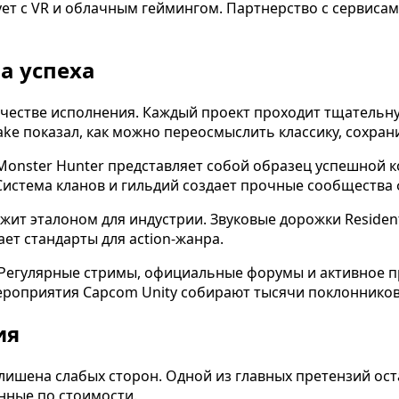
ет с VR и облачным геймингом. Партнерство с сервиса
а успеха
ачестве исполнения. Каждый проект проходит тщательну
ake показал, как можно переосмыслить классику, сохрани
onster Hunter представляет собой образец успешной к
истема кланов и гильдий создает прочные сообщества 
жит эталоном для индустрии. Звуковые дорожки Reside
ает стандарты для action-жанра.
 Регулярные стримы, официальные форумы и активное п
роприятия Capcom Unity собирают тысячи поклонников 
ия
ишена слабых сторон. Одной из главных претензий ост
нные по стоимости.