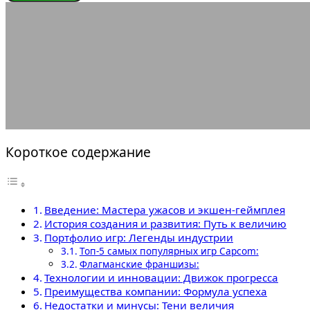
ИГРОВЫЕ КОМПАНИИ
01.05.2025
АВТОР ANA_EDITOR
КОММЕНТАРИЕВ НЕТ
Короткое содержание
Введение: Мастера ужасов и экшен-геймплея
История создания и развития: Путь к величию
Портфолио игр: Легенды индустрии
Топ-5 самых популярных игр Capcom:
Флагманские франшизы:
Технологии и инновации: Движок прогресса
Преимущества компании: Формула успеха
Недостатки и минусы: Тени величия