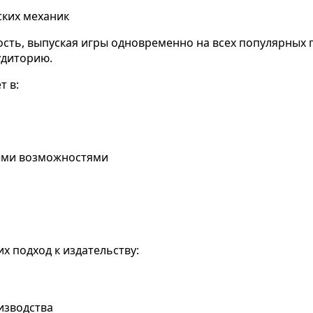
ских механик
ть, выпуская игры одновременно на всех популярных 
удиторию.
т в:
ными возможностями
х подход к издательству:
изводства