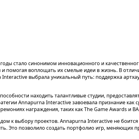
ие годы стало синонимом инновационного и качественно
 и помогая воплощать их смелые идеи в жизнь. В отлич
Interactive выбрала уникальный путь: поддержка артхау
особности находить талантливые студии, предоставля
тегии Annapurna Interactive завоевала признание как ср
ремониях награждения, таких как The Game Awards и BA
ом к выбору проектов. Annapurna Interactive не боитс
ть. Это позволило создать портфолио игр, меняющих пр