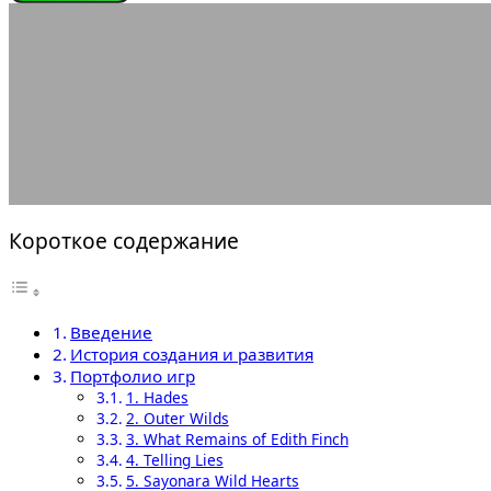
ИГРОВЫЕ КОМПАНИИ
Annapurna In
03.05.2025
АВТОР ANA_EDITOR
КОММЕНТАРИЕВ НЕТ
Короткое содержание
Введение
История создания и развития
Портфолио игр
1. Hades
2. Outer Wilds
3. What Remains of Edith Finch
4. Telling Lies
5. Sayonara Wild Hearts