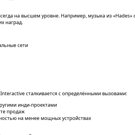
сегда на высшем уровне. Например, музыка из «Hades» 
х наград.
альные сети
nteractive сталкивается с определёнными вызовами:
другими инди-проектами
рте продаж
ностью на менее мощных устройствах