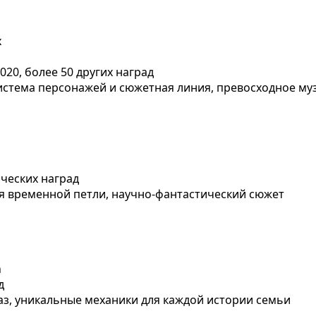
x
020, более 50 других наград
истема персонажей и сюжетная линия, превосходное м
ических наград
я временной петли, научно-фантастический сюжет
h
д
, уникальные механики для каждой истории семьи