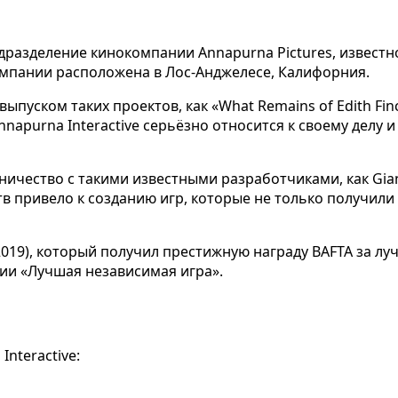
 подразделение кинокомпании Annapurna Pictures, извес
омпании расположена в Лос-Анджелесе, Калифорния.
пуском таких проектов, как «What Remains of Edith Finch
nnapurna Interactive серьёзно относится к своему делу
ество с такими известными разработчиками, как Giant S
ерств привело к созданию игр, которые не только получи
2019), который получил престижную награду BAFTA за луч
рии «Лучшая независимая игра».
nteractive: