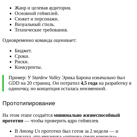
Жанр и целевая аудитория.
Основной геймплей.
Сюжет и персонажи.
Визуальный стиль.
Технические требования.
Одновременно команда оценивает:
Бюджет.
Сроки.
Риски.
Конкуренты.
Пример: У
Stardew Valley
Эрика Барона изначально был
GDD на 20 страниц. Он потратил
4,5 года
на разработку в
одиночку, но концепция осталась неизменной.
Прототипирование
На этом этапе создаётся
минимально жизнеспособный
прототип
— чтобы проверить ядро геймплея.
В
Among Us
прототип был готов за 2 недели — и
показал, что механика «шпиона среди команды»