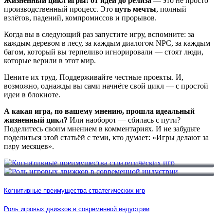
Жизненный цикл игры: от идеи до релиза
— это не просто
производственный процесс. Это
путь мечты
, полный
взлётов, падений, компромиссов и прорывов.
Когда вы в следующий раз запустите игру, вспомните: за
каждым деревом в лесу, за каждым диалогом NPC, за каждым
багом, который вы терпеливо игнорировали — стоят люди,
которые верили в этот мир.
Цените их труд. Поддерживайте честные проекты. И,
возможно, однажды вы сами начнёте свой цикл — с простой
идеи в блокноте.
А какая игра, по вашему мнению, прошла идеальный
жизненный цикл?
Или наоборот — сбилась с пути?
Поделитесь своим мнением в комментариях. И не забудьте
поделиться этой статьёй с теми, кто думает: «Игры делают за
пару месяцев».
Когнитивные преимущества стратегических игр
Роль игровых движков в современной индустрии
Когнитивные преимущества стратегических игр
Роль игровых движков в современной индустрии