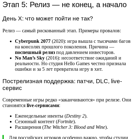
Этап 5: Релиз — не конец, а начало
День X: что может пойти не так?
Релиз — самый рискованный этап. Примеры провалов:
Cyberpunk 2077
(2020): игра вышла с тысячами багов
на консолях прошлого поколения. Причина —
поспешный релиз
под давлением инвесторов.
No Man’s Sky
(2016): несоответствие ожиданий и
реальности. Но студия Hello Games честно признала
ошибки и за 5 лет превратила игру в хит.
Пострелизная поддержка: патчи, DLC, live-
сервис
Современные игры редко «заканчиваются» при релизе. Они
становятся
live-сервисами
:
Еженедельные ивенты (
Destiny 2
).
Сезонный контент (
Fortnite
).
Расширения (
The Witcher 3: Blood and Wine
).
Для российских игроков особенно важно, чтобы студии