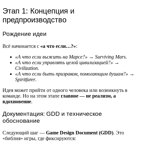
Этап 1: Концепция и
предпроизводство
Рождение идеи
Всё начинается с
«а что если…?»
:
«А что если выжить на Марсе?»
→
Surviving Mars
.
«А что если управлять целой цивилизацией?»
→
Civilization
.
«А что если быть призраком, помогающим душам?»
→
Spiritfarer
.
Идея может прийти от одного человека или возникнуть в
команде. Но на этом этапе
главное — не реализм, а
вдохновение
.
Документация: GDD и техническое
обоснование
Следующий шаг —
Game Design Document (GDD)
. Это
«библия» игры, где фиксируются: