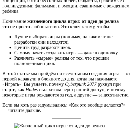
концепций, сотни бессонных ночей, бюджеты, сравнимые с
голливудскими фильмами, и эмоции, сравнимые с рождением
ребёнка.
Понимание
жизненного цикла игры: от идеи до релиза
—
это не просто любопытство. Это ключ к тому, чтобы:
Лучше выбирать игры (понимая, на каком этапе
разработки они находятся).
Ценить труд разработчиков.
Самому начать создавать игры — даже в одиночку.
Различать «сырые» релизы от тех, что прошли
полноценный цикл.
В этой статье мы пройдём по всем этапам создания игры — от
первой каракули в блокноте до дня, когда вы нажимаете
«Играть». Вы узнаете, почему
Cyberpunk 2077
рухнул при
старте, как
Hades
стал хитом через ранний доступ, и почему
некоторые игры рождаются за год, а другие — за десятилетие.
Если вы хоть раз задумывались: «Как это вообще делается?»
— читайте дальше.