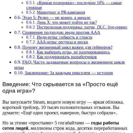
«Кривая полировки»: последние 10% — самые
сложные
Маркетинг и PR-кампания
Этап 5: Релиз — не конец, а начало
День X: что может пойти не так?
Пострелизная поддержка: патчи, DLC, live-сервис
Сравнение подходов: инди против AAA
Инди-игры: гибкость и страсть
AAA-игры: ресурсы и риски
Почему жизненный цикл важен для геймеров?
Как выбирать игры, не разочаровавшись
Как поддерживать разработчиков
FAQ: Часто задаваемые вопросы о жизненном цикле
игры
Заключение: За каждым пикселем — история
Введение: Что скрывается за «Просто ещё
одна игра»?
Вы запускаете Steam, видите новую игру — яркая обложка,
короткий трейлер, 10 тысяч положительных отзывов. Вы
думаете: «Ещё один проект, наверное, быстро собрали».
Но за этими «простыми» 5 гигабайтами —
годы работы
сотен людей
, миллионы строк кода, десятки переработанных