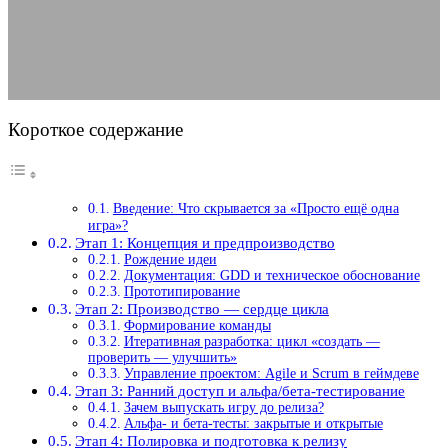
21.12.2025
АВТОР ANA_EDITOR
КОММЕНТАРИЕВ НЕТ
Короткое содержание
Введение: Что скрывается за «Просто ещё одна
игра»?
Этап 1: Концепция и предпроизводство
Рождение идеи
Документация: GDD и техническое обоснование
Прототипирование
Этап 2: Производство — сердце цикла
Формирование команды
Итеративная разработка: цикл «создать —
проверить — улучшить»
Управление проектом: Agile и Scrum в геймдеве
Этап 3: Ранний доступ и альфа/бета-тестирование
Зачем выпускать игру до релиза?
Альфа- и бета-тесты: закрытые и открытые
Этап 4: Полировка и подготовка к релизу