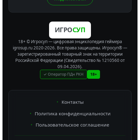
ИГРО
СУП
18+ © Игросуп — цифровая энциклопедия геймера
igrosup.ru 2020-2026. Все права защищены.
Игросуп® —
зарегистрированный товарный знак на территории
Российской Федерации (Свидетельство № 1210560 от
09.04.2026).
✓ Оператор ПДн РКН
18+
Контакты
Политика конфиденциальности
Пользовательское соглашение