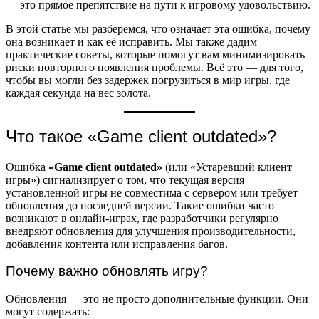
— это прямое препятствие на пути к игровому удовольствию.
В этой статье мы разберёмся, что означает эта ошибка, почему
она возникает и как её исправить. Мы также дадим
практические советы, которые помогут вам минимизировать
риски повторного появления проблемы. Всё это — для того,
чтобы вы могли без задержек погрузиться в мир игры, где
каждая секунда на вес золота.
Что такое «Game client outdated»?
Ошибка
«Game client outdated»
(или «Устаревший клиент
игры») сигнализирует о том, что текущая версия
установленной игры не совместима с сервером или требует
обновления до последней версии. Такие ошибки часто
возникают в онлайн-играх, где разработчики регулярно
внедряют обновления для улучшения производительности,
добавления контента или исправления багов.
Почему важно обновлять игру?
Обновления — это не просто дополнительные функции. Они
могут содержать: