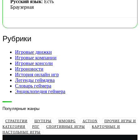
Русский язык
: Есть
Браузерная
Рубрики
Игровые движки
Игровые компании
Игровые консоли
Игроновости
История онлайн игр
Легенды геймдева
Словарь геймера
Энциклопедия геймера
Популярные жанры
СТРАТЕГИИ
ШУТЕРЫ
MMORPG
ACTION
ПРОЧИЕ ИГРЫ И
КАТЕГОРИИ
РПГ
СПОРТИВНЫЕ ИГРЫ
КАРТОЧНЫЕ И
НАСТОЛЬНЫЕ ИГРЫ