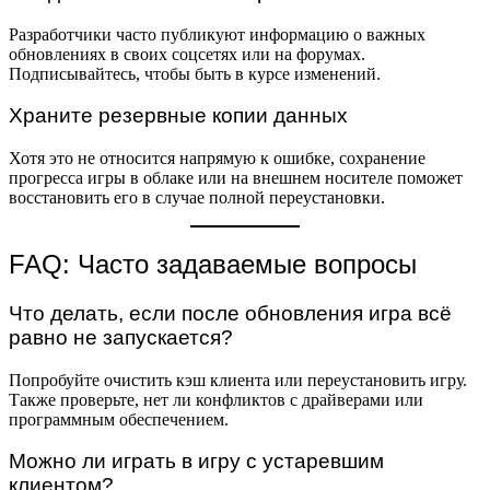
Разработчики часто публикуют информацию о важных
обновлениях в своих соцсетях или на форумах.
Подписывайтесь, чтобы быть в курсе изменений.
Храните резервные копии данных
Хотя это не относится напрямую к ошибке, сохранение
прогресса игры в облаке или на внешнем носителе поможет
восстановить его в случае полной переустановки.
FAQ: Часто задаваемые вопросы
Что делать, если после обновления игра всё
равно не запускается?
Попробуйте очистить кэш клиента или переустановить игру.
Также проверьте, нет ли конфликтов с драйверами или
программным обеспечением.
Можно ли играть в игру с устаревшим
клиентом?