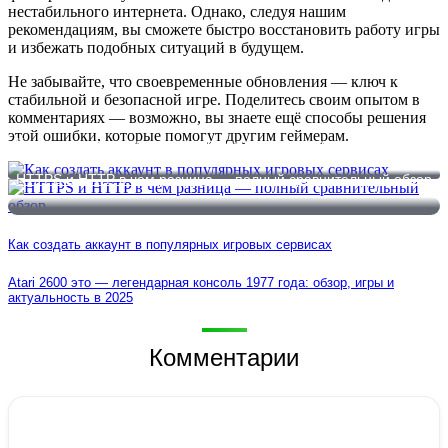
нестабильного интернета. Однако, следуя нашим
рекомендациям, вы сможете быстро восстановить работу игры
и избежать подобных ситуаций в будущем.
Не забывайте, что своевременные обновления — ключ к
стабильной и безопасной игре. Поделитесь своим опытом в
комментариях — возможно, вы знаете ещё способы решения
этой ошибки, которые помогут другим геймерам.
Как создать аккаунт в популярных игровых сервисах
HTTPS и HTTP в чем разница — полный сравнительный обзор
Как создать аккаунт в популярных игровых сервисах
Atari 2600 это — легендарная консоль 1977 года: обзор, игры и
актуальность в 2025
Комментарии