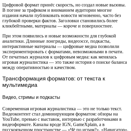
Цифровой формат принёс скорость, но создал новые вызовы.
В погоне за трафиком и вниманием аудитории многие
издания начали публиковать новости мгновенно, часто без
глубокой проверки фактов. Заголовки становились более
кликбейтными, материалы — короче и поверхностнее.
При этом появились и новые возможности для глубокой
аналитики. Длинные лонгриды, видеоэссе, подкасты,
интерактивные материалы — цифровые медиа позволили
экспериментировать с форматами, невозможными в печати.
От печатных журналов к цифровым медиа: как менялась
игровая журналистика — это также история о поиске баланса
между оперативностью и качеством.
Трансформация форматов: от текста к
мультимедиа
Видео, стримы и подкасты
Современная игровая журналистика — это не только текст.
Видеоконтент стал доминирующим форматом: обзоры на
YouTube, превью с выставок, интервью с разработчиками в
видеоформате. Каналы вроде IGN, GameXplain, а в
русскоязычном пространстве — «Чё по играм?», «Навигатор»,