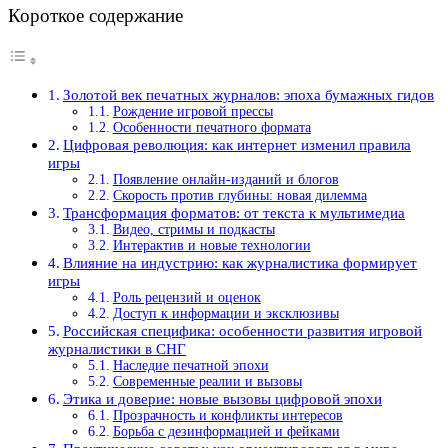
Короткое содержание
Золотой век печатных журналов: эпоха бумажных гидов
Рождение игровой прессы
Особенности печатного формата
Цифровая революция: как интернет изменил правила
игры
Появление онлайн-изданий и блогов
Скорость против глубины: новая дилемма
Трансформация форматов: от текста к мультимедиа
Видео, стримы и подкасты
Интерактив и новые технологии
Влияние на индустрию: как журналистика формирует
игры
Роль рецензий и оценок
Доступ к информации и эксклюзивы
Российская специфика: особенности развития игровой
журналистики в СНГ
Наследие печатной эпохи
Современные реалии и вызовы
Этика и доверие: новые вызовы цифровой эпохи
Прозрачность и конфликты интересов
Борьба с дезинформацией и фейками