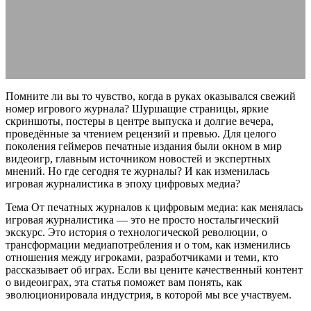
журналистика
31.03.2026
АВТОР ANA_EDITOR
КОММЕНТАРИЕВ НЕТ
Помните ли вы то чувство, когда в руках оказывался свежий
номер игрового журнала? Шуршащие страницы, яркие
скриншоты, постеры в центре выпуска и долгие вечера,
проведённые за чтением рецензий и превью. Для целого
поколения геймеров печатные издания были окном в мир
видеоигр, главным источником новостей и экспертных
мнений. Но где сегодня те журналы? И как изменилась
игровая журналистика в эпоху цифровых медиа?
Тема От печатных журналов к цифровым медиа: как менялась
игровая журналистика — это не просто ностальгический
экскурс. Это история о технологической революции, о
трансформации медиапотребления и о том, как изменились
отношения между игроками, разработчиками и теми, кто
рассказывает об играх. Если вы цените качественный контент
о видеоиграх, эта статья поможет вам понять, как
эволюционировала индустрия, в которой мы все участвуем.