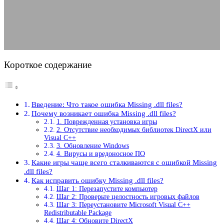
31.05.2025
АВТОР ANA_EDITOR
КОММЕНТАРИЕВ НЕТ
Короткое содержание
Введение: Что такое ошибка Missing .dll files?
Почему возникает ошибка Missing .dll files?
1. Поврежденная установка игры
2. Отсутствие необходимых библиотек DirectX или
Visual C++
3. Обновление Windows
4. Вирусы и вредоносное ПО
Какие игры чаще всего сталкиваются с ошибкой Missing
.dll files?
Как исправить ошибку Missing .dll files?
Шаг 1: Перезапустите компьютер
Шаг 2: Проверьте целостность игровых файлов
Шаг 3: Переустановите Microsoft Visual C++
Redistributable Package
Шаг 4: Обновите DirectX