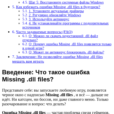
Шаг 5: Восстановите системные файлы Windows
Как избежать ошибки Missing .dll files в будущем?
1. Установите актуальные драйверы
2. Регулярно обновляйте Windows
3. Используйте антивирус
4. Не устанавливайте программы с подозрительных
источников
Часто задаваемые вопросы (FAQ)
Q: Можно ли скачать недостающий .dll файл
отдельно?
Q: Почему ошибка Missing .dll files появляется только
в одной игре?
Q: Может ли антивирус блокировать .dll файлы?
Заключение: Не позволяйте ошибке Missing .dll files
мешать вам играть
Введение: Что такое ошибка
Missing .dll files?
Представьте себе: вы запускаете любимую игру, появляется
черное окно с надписью
Missing .dll files
, и всё — дальше не
идёт. Ни катсцен, ни боссов, ни даже главного меню. Только
разочарование и вопрос: что делать?
Ошибка Missing .dll files
— частая проблема среди геймеров,