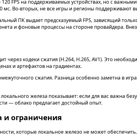
 120 FPS на поддерживаемых устройствах, но с важными
0 мс. Во-вторых, не все игры и регионы поддерживают в
льный ПК выдает предсказуемый FPS, зависящий только 
ернета и фоновые процессы на стороне провайдера. Вн
т через кодеки сжатия (H.264, H.265, AV1). Это необход
нах и артефактов на градиентах.
межуточного сжатия. Разница особенно заметна в играх
локального железа показывает: если для вас важна бе
сти — облако предлагает достойный опыт.
 и ограничения
ости, которые локальное железо не может обеспечить