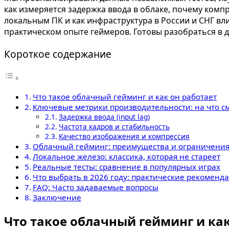
как измеряется задержка ввода в облаке, почему комп
локальным ПК и как инфраструктура в России и СНГ вли
практическом опыте геймеров. Готовы разобраться в 
Короткое содержание
Что такое облачный гейминг и как он работает
Ключевые метрики производительности: на что с
Задержка ввода (input lag)
Частота кадров и стабильность
Качество изображения и компрессия
Облачный гейминг: преимущества и ограничени
Локальное железо: классика, которая не стареет
Реальные тесты: сравнение в популярных играх
Что выбрать в 2026 году: практические рекоменд
FAQ: Часто задаваемые вопросы
Заключение
Что такое облачный гейминг и как