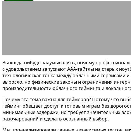
ЭНЦИКЛОПЕДИЯ ГЕЙМЕРА
Облачный
17.02.2026
АВТОР ANA_EDITOR
КОММЕНТАРИЕВ НЕТ
Вы когда-нибудь задумывались, почему профессионал
с удовольствием запускают AAA-тайтлы на старых ноутб
технологическая гонка между облачными сервисами и 
выросло, но физические законы и ограничения интерн
производительности облачного гейминга и локального
Почему эта тема важна для геймеров? Потому что выб
гейминг обещает доступ к топовым играм без дорогос
минимальные задержки, но требует значительных вло
разочарований и сделать осознанный выбор.
Мы проанализировали данные независимых тестов, из