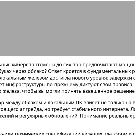
 гейминг vs локальный ПК: сравн
ьные киберспортсмены до сих пор предпочитают мощны
уках через облако? Ответ кроется в фундаментальных раз
локальным железом достигла нового уровня: задержки 
ет-инфраструктуры по-прежнему диктуют свои правила.
 железа, чтобы вы могли принять взвешенное решение 
ор между облаком и локальным ПК влияет не только на 
тоящего апгрейда, но требует стабильного интернета. 
жений и регулярных обновлений. Понимание реальных 
учили технические спецификации ведущих платформ и с