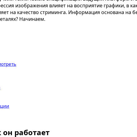
рессия изображения влияет на восприятие графики, в ка
яет на качество стриминга. Информация основана на бенч
деталях? Начинаем.
мотреть
я
ации
 он работает