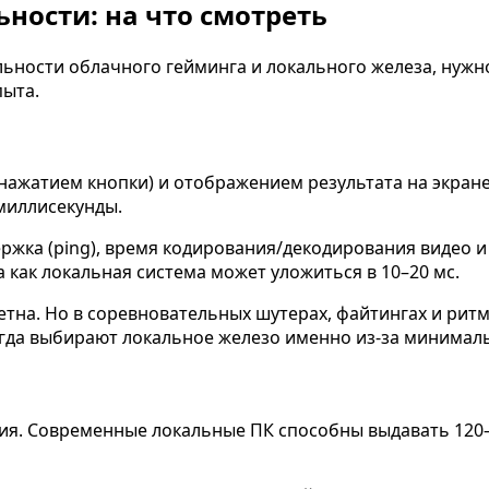
ности: на что смотреть
ьности облачного гейминга и локального железа, нужн
пыта.
нажатием кнопки) и отображением результата на экране
миллисекунды.
ержка (ping), время кодирования/декодирования видео 
 как локальная система может уложиться в 10–20 мс.
тна. Но в соревновательных шутерах, файтингах и рит
да выбирают локальное железо именно из-за минимальн
ния. Современные локальные ПК способны выдавать 120