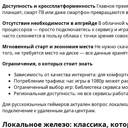
Доступность и кроссплатформенность
Главное преим
планшет, смарт-ТВ или даже смартфон превращаются в 
Отсутствие необходимости в апгрейде
В облачной м
процессоров — просто подключаетесь к сервису и игр
часто склоняется в пользу облака с точки зрения сово
Мгновенный старт и экономия места
Не нужно скачи
того, не требуется место на диске — все данные хранят
Ограничения, о которых стоит знать
Зависимость от качества интернета: для комфортн
Потребление трафика: час игры в 1080p может расх
Ограниченный выбор игр: библиотека сервиса мо
Региональная доступность: не все сервисы работ
Для русскоязычных геймеров актуален вопрос локализ
подключение к удаленным дата-центрам.
Локальное железо: классика, кото