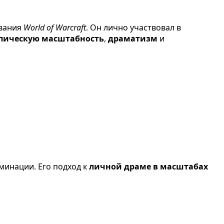
ования
World of Warcraft
. Он лично участвовал в
пическую масштабность
,
драматизм
и
минации. Его подход к
личной драме в масштабах