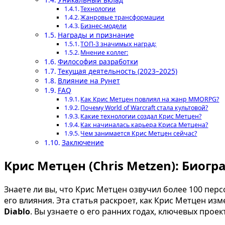
Технологии
Жанровые трансформации
Бизнес-модели
Награды и признание
ТОП-3 значимых наград:
Мнение коллег:
Философия разработки
Текущая деятельность (2023–2025)
Влияние на Рунет
FAQ
Как Крис Метцен повлиял на жанр MMORPG?
Почему World of Warcraft стала культовой?
Какие технологии создал Крис Метцен?
Как начиналась карьера Криса Метцена?
Чем занимается Крис Метцен сейчас?
Заключение
Крис Метцен (Chris Metzen): Био
Знаете ли вы, что Крис Метцен озвучил более 100 пер
его влияния. Эта статья раскроет, как Крис Метцен из
Diablo
. Вы узнаете о его ранних годах, ключевых прое