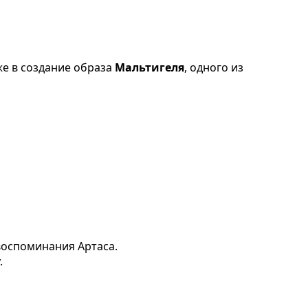
кже в создание образа
Мальтигеля
, одного из
 воспоминания Артаса.
.