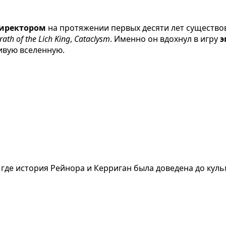
директором
на протяжении первых десяти лет существ
ath of the Lich King
,
Cataclysm
. Именно он вдохнул в игру
э
ивую вселенную.
 где история Рейнора и Керриган была доведена до куль