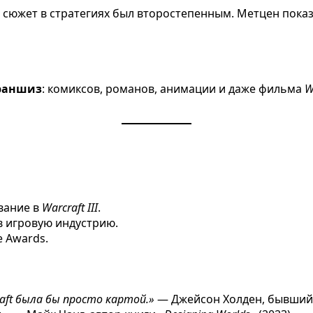
о сюжет в стратегиях был второстепенным. Метцен показ
раншиз
: комиксов, романов, анимации и даже фильма
W
вание в
Warcraft III
.
в игровую индустрию.
 Awards.
craft была бы просто картой.»
— Джейсон Холден, бывший