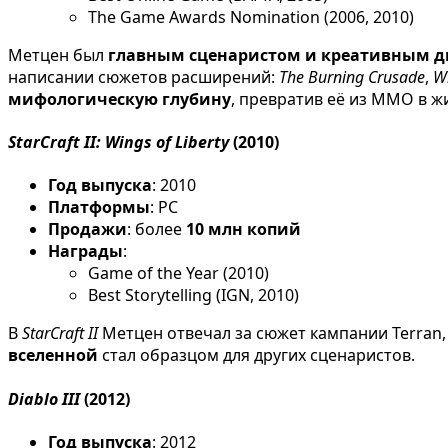
The Game Awards Nomination (2006, 2010)
Метцен был
главным сценаристом и креативным 
написании сюжетов расширений:
The Burning Crusade
,
Wr
мифологическую глубину
, превратив её из MMO в ж
StarCraft II: Wings of Liberty
(2010)
Год выпуска
: 2010
Платформы
: PC
Продажи
: более
10 млн копий
Награды
:
Game of the Year (2010)
Best Storytelling (IGN, 2010)
В
StarCraft II
Метцен отвечал за сюжет кампании Terran,
вселенной
стал образцом для других сценаристов.
Diablo III
(2012)
Год выпуска
: 2012