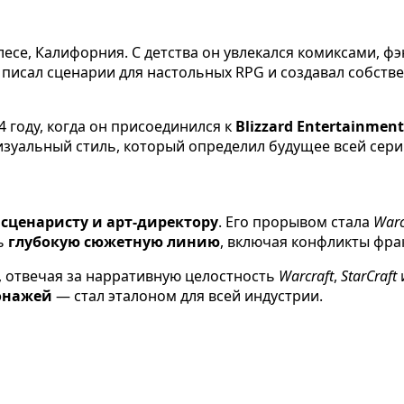
лесе, Калифорния. С детства он увлекался комиксами, ф
н писал сценарии для настольных RPG и создавал собст
4 году, когда он присоединился к
Blizzard Entertainment
 визуальный стиль, который определил будущее всей сери
сценаристу и арт-директору
. Его прорывом стала
Warc
ть
глубокую сюжетную линию
, включая конфликты фр
, отвечая за нарративную целостность
Warcraft
,
StarCraft
онажей
— стал эталоном для всей индустрии.