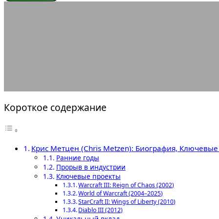
ЭНЦИКЛОПЕДИЯ ГЕЙМЕРА
Кри
31.07.2025
АВТОР ANA_EDITOR
КОММЕНТАРИЕВ НЕТ
Короткое содержание
Крис Метцен (Chris Metzen): Биография, Ключев
Ранние годы
Прорыв в индустрии
Ключевые проекты
Warcraft III: Reign of Chaos (2002)
World of Warcraft (2004–2025)
StarCraft II: Wings of Liberty (2010)
Diablo III (2012)
Уникальный вклад