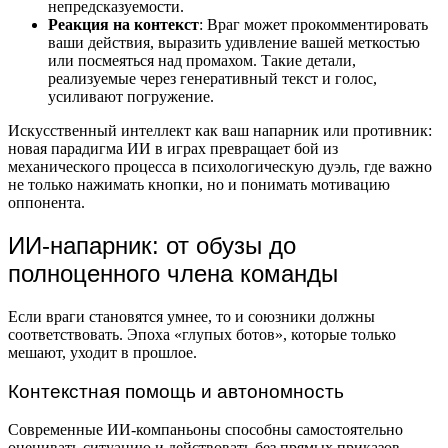
непредсказуемости.
Реакция на контекст
: Враг может прокомментировать
ваши действия, выразить удивление вашей меткостью
или посмеяться над промахом. Такие детали,
реализуемые через генеративный текст и голос,
усиливают погружение.
Искусственный интеллект как ваш напарник или противник:
новая парадигма ИИ в играх превращает бой из
механического процесса в психологическую дуэль, где важно
не только нажимать кнопки, но и понимать мотивацию
оппонента.
ИИ-напарник: от обузы до
полноценного члена команды
Если враги становятся умнее, то и союзники должны
соответствовать. Эпоха «глупых ботов», которые только
мешают, уходит в прошлое.
Контекстная помощь и автономность
Современные ИИ-компаньоны способны самостоятельно
оценивать ситуацию и действовать без прямых приказов.