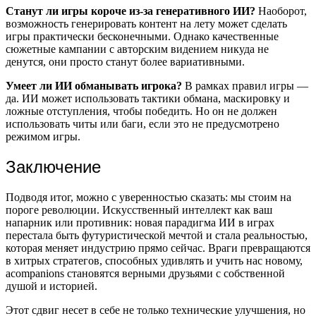
Станут ли игры короче из-за генеративного ИИ?
Наоборот,
возможность генерировать контент на лету может сделать
игры практически бесконечными. Однако качественные
сюжетные кампании с авторским видением никуда не
денутся, они просто станут более вариативными.
Умеет ли ИИ обманывать игрока?
В рамках правил игры —
да. ИИ может использовать тактики обмана, маскировку и
ложные отступления, чтобы победить. Но он не должен
использовать читы или баги, если это не предусмотрено
режимом игры.
Заключение
Подводя итог, можно с уверенностью сказать: мы стоим на
пороге революции. Искусственный интеллект как ваш
напарник или противник: новая парадигма ИИ в играх
перестала быть футуристической мечтой и стала реальностью,
которая меняет индустрию прямо сейчас. Враги превращаются
в хитрых стратегов, способных удивлять и учить нас новому,
аcompanions становятся верными друзьями с собственной
душой и историей.
Этот сдвиг несет в себе не только технические улучшения, но