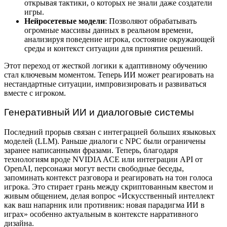
открывая тактики, о которых не знали даже создатели
игры.
Нейросетевые модели
: Позволяют обрабатывать
огромные массивы данных в реальном времени,
анализируя поведение игрока, состояние окружающей
среды и контекст ситуации для принятия решений.
Этот переход от жесткой логики к адаптивному обучению
стал ключевым моментом. Теперь ИИ может реагировать на
нестандартные ситуации, импровизировать и развиваться
вместе с игроком.
Генеративный ИИ и диалоговые системы
Последний прорыв связан с интеграцией больших языковых
моделей (LLM). Раньше диалоги с NPC были ограничены
заранее написанными фразами. Теперь, благодаря
технологиям вроде NVIDIA ACE или интеграции API от
OpenAI, персонажи могут вести свободные беседы,
запоминать контекст разговора и реагировать на тон голоса
игрока. Это стирает грань между скриптованным квестом и
живым общением, делая вопрос «Искусственный интеллект
как ваш напарник или противник: новая парадигма ИИ в
играх» особенно актуальным в контексте нарративного
дизайна.