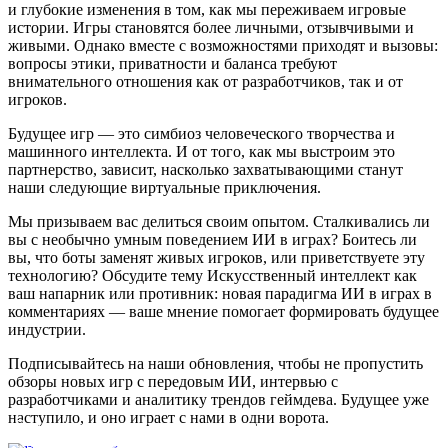
и глубокие изменения в том, как мы переживаем игровые
истории. Игры становятся более личными, отзывчивыми и
живыми. Однако вместе с возможностями приходят и вызовы:
вопросы этики, приватности и баланса требуют
внимательного отношения как от разработчиков, так и от
игроков.
Будущее игр — это симбиоз человеческого творчества и
машинного интеллекта. И от того, как мы выстроим это
партнерство, зависит, насколько захватывающими станут
наши следующие виртуальные приключения.
Мы призываем вас делиться своим опытом. Сталкивались ли
вы с необычно умным поведением ИИ в играх? Боитесь ли
вы, что боты заменят живых игроков, или приветствуете эту
технологию? Обсудите тему Искусственный интеллект как
ваш напарник или противник: новая парадигма ИИ в играх в
комментариях — ваше мнение помогает формировать будущее
индустрии.
Подписывайтесь на наши обновления, чтобы не пропустить
обзоры новых игр с передовым ИИ, интервью с
разработчиками и аналитику трендов геймдева. Будущее уже
наступило, и оно играет с нами в одни ворота.
Влияние глобальных кризисов на игры: тренды и анализ
Эволюция игрового баланса: от аркад до стратегий