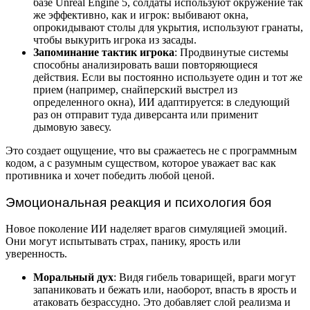
базе Unreal Engine 5, солдаты используют окружение так
же эффективно, как и игрок: выбивают окна,
опрокидывают столы для укрытия, используют гранаты,
чтобы выкурить игрока из засады.
Запоминание тактик игрока
: Продвинутые системы
способны анализировать ваши повторяющиеся
действия. Если вы постоянно используете один и тот же
прием (например, снайперский выстрел из
определенного окна), ИИ адаптируется: в следующий
раз он отправит туда диверсанта или применит
дымовую завесу.
Это создает ощущение, что вы сражаетесь не с программным
кодом, а с разумным существом, которое уважает вас как
противника и хочет победить любой ценой.
Эмоциональная реакция и психология боя
Новое поколение ИИ наделяет врагов симуляцией эмоций.
Они могут испытывать страх, панику, ярость или
уверенность.
Моральный дух
: Видя гибель товарищей, враги могут
запаниковать и бежать или, наоборот, впасть в ярость и
атаковать безрассудно. Это добавляет слой реализма и