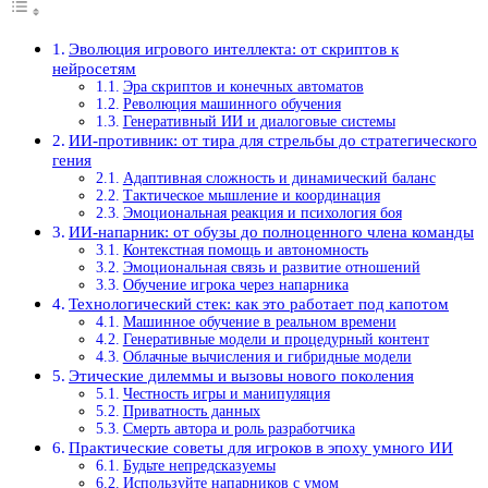
Эволюция игрового интеллекта: от скриптов к
нейросетям
Эра скриптов и конечных автоматов
Революция машинного обучения
Генеративный ИИ и диалоговые системы
ИИ-противник: от тира для стрельбы до стратегического
гения
Адаптивная сложность и динамический баланс
Тактическое мышление и координация
Эмоциональная реакция и психология боя
ИИ-напарник: от обузы до полноценного члена команды
Контекстная помощь и автономность
Эмоциональная связь и развитие отношений
Обучение игрока через напарника
Технологический стек: как это работает под капотом
Машинное обучение в реальном времени
Генеративные модели и процедурный контент
Облачные вычисления и гибридные модели
Этические дилеммы и вызовы нового поколения
Честность игры и манипуляция
Приватность данных
Смерть автора и роль разработчика
Практические советы для игроков в эпоху умного ИИ
Будьте непредсказуемы
Используйте напарников с умом