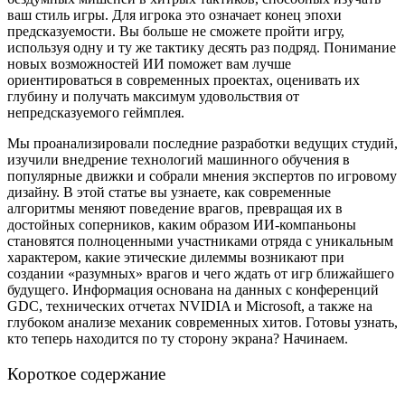
ваш стиль игры. Для игрока это означает конец эпохи
предсказуемости. Вы больше не сможете пройти игру,
используя одну и ту же тактику десять раз подряд. Понимание
новых возможностей ИИ поможет вам лучше
ориентироваться в современных проектах, оценивать их
глубину и получать максимум удовольствия от
непредсказуемого геймплея.
Мы проанализировали последние разработки ведущих студий,
изучили внедрение технологий машинного обучения в
популярные движки и собрали мнения экспертов по игровому
дизайну. В этой статье вы узнаете, как современные
алгоритмы меняют поведение врагов, превращая их в
достойных соперников, каким образом ИИ-компаньоны
становятся полноценными участниками отряда с уникальным
характером, какие этические дилеммы возникают при
создании «разумных» врагов и чего ждать от игр ближайшего
будущего. Информация основана на данных с конференций
GDC, технических отчетах NVIDIA и Microsoft, а также на
глубоком анализе механик современных хитов. Готовы узнать,
кто теперь находится по ту сторону экрана? Начинаем.
Короткое содержание