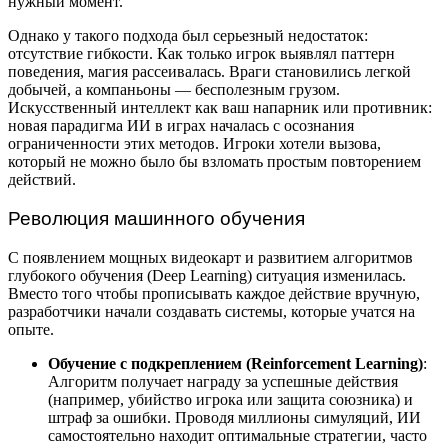
нужный момент.
Однако у такого подхода был серьезный недостаток:
отсутствие гибкости. Как только игрок выявлял паттерн
поведения, магия рассеивалась. Враги становились легкой
добычей, а компаньоны — бесполезным грузом.
Искусственный интеллект как ваш напарник или противник:
новая парадигма ИИ в играх началась с осознания
ограниченности этих методов. Игроки хотели вызова,
который не можно было бы взломать простым повторением
действий.
Революция машинного обучения
С появлением мощных видеокарт и развитием алгоритмов
глубокого обучения (Deep Learning) ситуация изменилась.
Вместо того чтобы прописывать каждое действие вручную,
разработчики начали создавать системы, которые учатся на
опыте.
Обучение с подкреплением (Reinforcement Learning)
:
Алгоритм получает награду за успешные действия
(например, убийство игрока или защита союзника) и
штраф за ошибки. Проводя миллионы симуляций, ИИ
самостоятельно находит оптимальные стратегии, часто