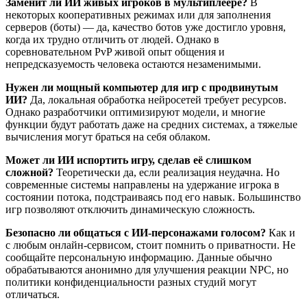
Заменит ли ИИ живых игроков в мультиплеере?
В
некоторых кооперативных режимах или для заполнения
серверов (боты) — да, качество ботов уже достигло уровня,
когда их трудно отличить от людей. Однако в
соревновательном PvP живой опыт общения и
непредсказуемость человека остаются незаменимыми.
Нужен ли мощный компьютер для игр с продвинутым
ИИ?
Да, локальная обработка нейросетей требует ресурсов.
Однако разработчики оптимизируют модели, и многие
функции будут работать даже на средних системах, а тяжелые
вычисления могут браться на себя облаком.
Может ли ИИ испортить игру, сделав её слишком
сложной?
Теоретически да, если реализация неудачна. Но
современные системы направлены на удержание игрока в
состоянии потока, подстраиваясь под его навык. Большинство
игр позволяют отключить динамическую сложность.
Безопасно ли общаться с ИИ-персонажами голосом?
Как и
с любым онлайн-сервисом, стоит помнить о приватности. Не
сообщайте персональную информацию. Данные обычно
обрабатываются анонимно для улучшения реакции NPC, но
политики конфиденциальности разных студий могут
отличаться.