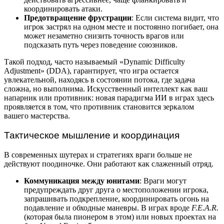
координировать атаки.
Предотвращение фрустрации
: Если система видит, что
игрок застрял на одном месте и постоянно погибает, она
может незаметно снизить точность врагов или
подсказать путь через поведение союзников.
Такой подход, часто называемый «Dynamic Difficulty
Adjustment» (DDA), гарантирует, что игра остается
увлекательной, находясь в состоянии потока, где задача
сложна, но выполнима. Искусственный интеллект как ваш
напарник или противник: новая парадигма ИИ в играх здесь
проявляется в том, что противник становится зеркалом
вашего мастерства.
Тактическое мышление и координация
В современных шутерах и стратегиях враги больше не
действуют поодиночке. Они работают как слаженный отряд.
Коммуникация между юнитами
: Враги могут
предупреждать друг друга о местоположении игрока,
запрашивать подкрепление, координировать огонь на
подавление и обходные маневры. В играх вроде
F.E.A.R.
(которая была пионером в этом) или новых проектах на