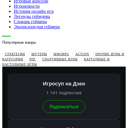
Игровые консоли
Игроновости
История онлайн игр
Легенды геймдева
Словарь геймера
Энциклопедия геймера
Популярные жанры
СТРАТЕГИИ
ШУТЕРЫ
MMORPG
ACTION
ПРОЧИЕ ИГРЫ И
КАТЕГОРИИ
РПГ
СПОРТИВНЫЕ ИГРЫ
КАРТОЧНЫЕ И
НАСТОЛЬНЫЕ ИГРЫ
Игросуп на Дзен
1 141 подписчик
Подписаться