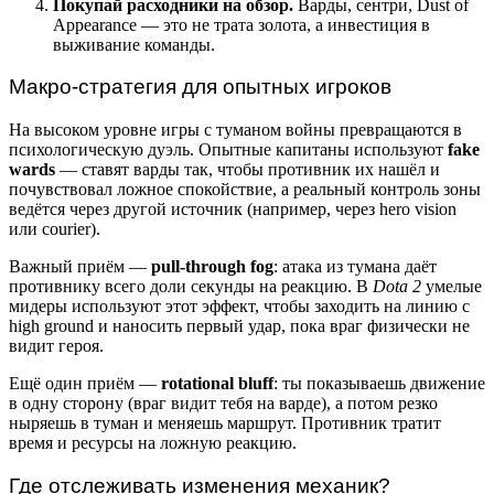
Покупай расходники на обзор.
Варды, сентри, Dust of
Appearance — это не трата золота, а инвестиция в
выживание команды.
Макро-стратегия для опытных игроков
На высоком уровне игры с туманом войны превращаются в
психологическую дуэль. Опытные капитаны используют
fake
wards
— ставят варды так, чтобы противник их нашёл и
почувствовал ложное спокойствие, а реальный контроль зоны
ведётся через другой источник (например, через hero vision
или courier).
Важный приём —
pull-through fog
: атака из тумана даёт
противнику всего доли секунды на реакцию. В
Dota 2
умелые
мидеры используют этот эффект, чтобы заходить на линию с
high ground и наносить первый удар, пока враг физически не
видит героя.
Ещё один приём —
rotational bluff
: ты показываешь движение
в одну сторону (враг видит тебя на варде), а потом резко
ныряешь в туман и меняешь маршрут. Противник тратит
время и ресурсы на ложную реакцию.
Где отслеживать изменения механик?