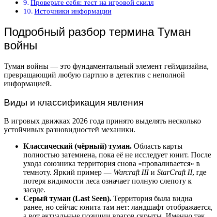
Проверьте себя: тест на игровой скилл
Источники информации
Подробный разбор термина Туман
войны
Туман войны — это фундаментальный элемент геймдизайна,
превращающий любую партию в детектив с неполной
информацией.
Виды и классификация явления
В игровых движках 2026 года принято выделять несколько
устойчивых разновидностей механики.
Классический (чёрный) туман.
Область карты
полностью затемнена, пока её не исследует юнит. После
ухода союзника территория снова «проваливается» в
темноту. Яркий пример —
Warcraft III
и
StarCraft II
, где
потеря видимости леса означает полную слепоту к
засаде.
Серый туман (Last Seen).
Территория была видна
ранее, но сейчас юнита там нет: ландшафт отображается,
а вот актуальные позиции врагов скрыты. Именно так