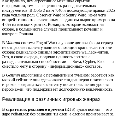
Как правило, чем агрессивнее механика скрытой
информации, тем выше ценность разведывательных
инструментов. В
Dota 2
патч 7.40 и последующие правки 2025
года усилили роль Observer Ward и Sentry Ward, из-за чего
винрейт саппортов с активным вардингом вырос примерно на
4-6% на высоких рангах. Команды, которые экономят на
обзоре, в большинстве случаев проигрывают роуминг и
контроль Рошана.
В
Valorant
система Fog of War на уровне движка (когда сервер
не отправляет клиенту данные о позиции врага, если тот вне
обзора) радикально снизила эффективность wallhack-читов.
Это, в свою очередь, подняло ценность агентов с
разведывательными способностями — Sova, Cypher, Fade — и
сместило мету в сторону «информационных» составов.
В
Genshin Impact
зоны с перманентным туманом работают как
мягкий гейткип: они сдерживают спидраннеров и заставляют
игроков возвращаться к контенту после повышения уровня
персонажей, что поддерживает долгосрочную вовлечённость.
Реализация в различных игровых жанрах
В
стратегиях реального времени
(RTS) туман войны — это
ядро геймплея: без разведки ты слеп, а слепой проигрывает за