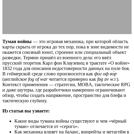
примеры и виды
21.06.2026
АВТОР ANA_EDITOR
КОММЕНТАРИЕВ НЕТ
Туман войны
— это игровая механика, при которой область
карты скрыта от игрока до тех пор, пока в зоне видимости не
окажется союзный юнит, строение или специальный объект
разведки. Термин пришёл из военного дела: его ввёл
прусский теоретик Карл фон Клаузевиц в трактате «О войне»
1832 года для описания недостоверности данных на поле боя.
В геймерской среде слово произносится как
фо́г оф во́р
(английское
fog of war
читается примерно как
fɒɡ ɒv wɔː
).
Контекст применения — стратегии, MOBA, тактические RPG
и даже шутеры, где разработчики намеренно ограничивают
обзор, чтобы создать напряжение, пространство для блефа и
тактическую глубину.
Из статьи вы узнаете:
Какие виды тумана войны существуют и чем «чёрный
туман» отличается от «серого».
Как механика влияет на баланс, винрейты и метагейм в