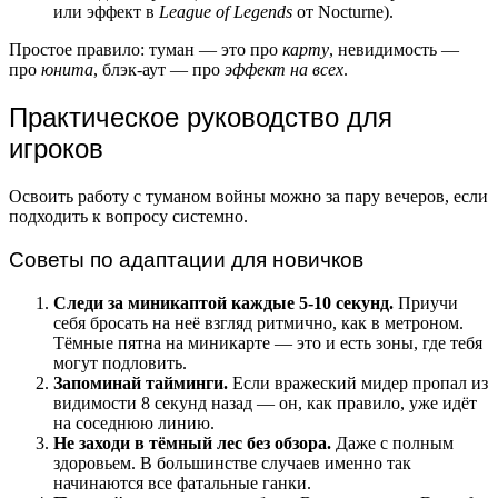
или эффект в
League of Legends
от Nocturne).
Простое правило: туман — это про
карту
, невидимость —
про
юнита
, блэк-аут — про
эффект на всех
.
Практическое руководство для
игроков
Освоить работу с туманом войны можно за пару вечеров, если
подходить к вопросу системно.
Советы по адаптации для новичков
Следи за миникаптой каждые 5-10 секунд.
Приучи
себя бросать на неё взгляд ритмично, как в метроном.
Тёмные пятна на миникарте — это и есть зоны, где тебя
могут подловить.
Запоминай тайминги.
Если вражеский мидер пропал из
видимости 8 секунд назад — он, как правило, уже идёт
на соседнюю линию.
Не заходи в тёмный лес без обзора.
Даже с полным
здоровьем. В большинстве случаев именно так
начинаются все фатальные ганки.