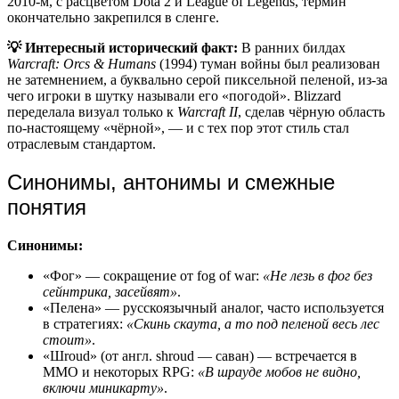
2010-м, с расцветом Dota 2 и League of Legends, термин
окончательно закрепился в сленге.
💡 Интересный исторический факт:
В ранних билдах
Warcraft: Orcs & Humans
(1994) туман войны был реализован
не затемнением, а буквально серой пиксельной пеленой, из-за
чего игроки в шутку называли его «погодой». Blizzard
переделала визуал только к
Warcraft II
, сделав чёрную область
по-настоящему «чёрной», — и с тех пор этот стиль стал
отраслевым стандартом.
Синонимы, антонимы и смежные
понятия
Синонимы:
«Фог» — сокращение от fog of war:
«Не лезь в фог без
сейнтрика, засейвят»
.
«Пелена» — русскоязычный аналог, часто используется
в стратегиях:
«Скинь скаута, а то под пеленой весь лес
стоит»
.
«Шroud» (от англ. shroud — саван) — встречается в
MMO и некоторых RPG:
«В шрауде мобов не видно,
включи миникарту»
.