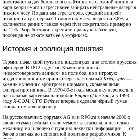
пространства для безопасного лайтинга на сложной линии, а
хард-керри смогли агрессивнее забирать нейтральные лагеря в
нижнем лесу. По данным агрегаторов, средний винрейт
позиции carry в первых 15 минутах матча вырос на 3,8%, а
количество ранних ганков через river сократилось примерно
на 12%. Разработчики закрепили правку как базовую,
пообещав не откатывать её в хотфиксах.
История и эволюция понятия
Термин начал свой путь не в видеоиграх, а за столом прусских
офицеров. В 1812 году фон Клаузевиц описал
«недостоверность данных» на поле боя, но в игровую
индустрию понятие пришло через настольный
Kriegsspiel
—
военные учения с арбитром и ширмами, скрывавшими
фигуры противника. В 1970-80-е годы механику перенесли в
настольные варгеймы наподобие
Empire of the Sun
, а в 1993
году
X-COM: UFO Defense
впервые сделала чёрный туман
стандартом для видеоигр.
На русскоязычных форумах AG.ru и RPG.ru в начале 2000-х
слово «туман войны» стало мемом: так называли не только
механику, но и любую ситуацию нехватки информации — от
багов в патчах до непонятной политики разработчиков. К