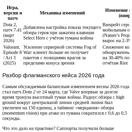
Игра,
Изменение с
версия и
Механика изменений
(винр
патч
Dota 2,
Винрейт герое
Добавлена настройка показа текущего
патч 7.41
мобильным об
обзора героя при зажатии клавиши
(март
(Nature’s Proph
Select Hero с учётом тумана войны
2026)
вырос на 2-3%
Valorant,
Усиление серверной системы Fog of
Снижение кол
Episode 8
War: клиент больше не получает
обнаруженных
/ Act 3
пакетов с позициями врагов за
на 30-40% по
(2025)
пределами конуса зрения
отчётам Riot
Разбор флагманского кейса 2026 года
Самым обсуждаемым балансным изменением весны 2026 года
стал патч
Dota 2
от 24 марта, где Valve впервые за долгое
время тронула высотный туман войны. Радиус обзора с high
ground вокруг центральной линии средней линии был
увеличен на 150 единиц, а тайминг «мерцания» обзора
(momentum vision) при атаке из тумана сократился с 0,6 до 0,5
секунды.
Что это дало на практике? Саппорты получили больше