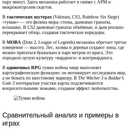
пару минут. Здесь механика работает в связке с APM и
микроконтролем скаутов.
В
тактических шутерах
(Valorant, CS2, Rainbow Six Siege)
«туман» — это физика мира: стены, дымовые гранаты,
вспышки. В
CS2
дымовые гранаты объёмные, и дым реально
перекрывает обзор, создавая тактические коридоры.
В
MOBA
(Dota 2, League of Legends) механика обретает третье
измерение — высоту. Лес, холмы и деревья создают зоны, где
можно прятаться буквально в паре метров от врага. Это
породило целую культуру «вардинга» и контрвардинга.
В
одиночных RPG
туман войны чаще выполняет
картографическую функцию: он мотивирует исследовать мир,
а не бежать по квестовому маркеру. В
The Witcher 3
и
Baldur’s
Gate 3
неоткрытые участки карты подсвечиваются
вопросительными знаками, создавая эффект любопытства.
Сравнительный анализ и примеры в
играх