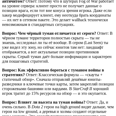
античитом?
Ответ: Потому что в шутерах Fog of War работает
на уровне сервера: клиент просто не получает данные о
позиции врага, если тот вне конуса зрения игрока. Даже если
хакер модифицирует клиент, ему неоткуда брать координаты
— их нет в сетевом пакете. Это делает wallhack технически
невозможным в стандартных ситуациях.
Вопрос: Чем чёрный туман отличается от серого?
Ответ: В
чёрном тумане территория полностью скрыта — ты не
знаешь, исследовал ли ты её вообще. В сером (Last Seen) ты
уже видел эту зону, но сейчас юнитов там нет: ландшафт
отображается, а вот актуальные позиции противников
скрыты. Серый туман даёт больше информации и характерен
для пошаговых стратегий.
Вопрос: Как эффективно бороться с туманом войны в
стратегиях?
Ответ: Классическая формула — «скауты +
статичный обзор». Сначала отправляй дешёвые юниты-
разведчики в ключевые точки карты, затем закрепляй позиции
сторожевыми башнями или вардами. В
StarCraft II
хороший
игрок тратит до 15% ресурсов на обзор — и это окупается.
Вопрос: Влияет ли высота на туман войны?
Ответ: Да, и
очень сильно. В
Dota 2
герои на high ground видят дальше, чем
герои на low ground, а деревья и холмы создают отдельные