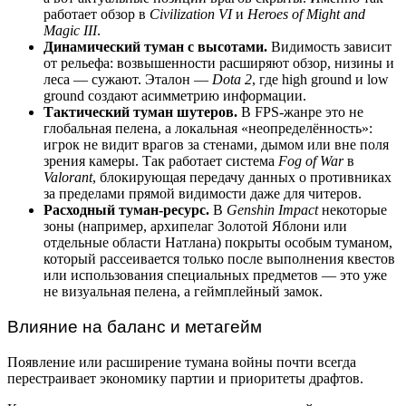
работает обзор в
Civilization VI
и
Heroes of Might and
Magic III
.
Динамический туман с высотами.
Видимость зависит
от рельефа: возвышенности расширяют обзор, низины и
леса — сужают. Эталон —
Dota 2
, где high ground и low
ground создают асимметрию информации.
Тактический туман шутеров.
В FPS-жанре это не
глобальная пелена, а локальная «неопределённость»:
игрок не видит врагов за стенами, дымом или вне поля
зрения камеры. Так работает система
Fog of War
в
Valorant
, блокирующая передачу данных о противниках
за пределами прямой видимости даже для читеров.
Расходный туман-ресурс.
В
Genshin Impact
некоторые
зоны (например, архипелаг Золотой Яблони или
отдельные области Натлана) покрыты особым туманом,
который рассеивается только после выполнения квестов
или использования специальных предметов — это уже
не визуальная пелена, а геймплейный замок.
Влияние на баланс и метагейм
Появление или расширение тумана войны почти всегда
перестраивает экономику партии и приоритеты драфтов.