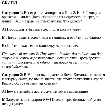
скилл
Ситуация 1
: Вы играете саппортом в Dota 2. На 8-й минуте
вражеский мидер (Invoker) пропал из видимости на средней
линии. Ваши варды на рунах пусты. Что делать?
А) Продолжить фармить лес, полагаясь на удачу
Б) Предупредить союзников на линиях и отойти под башню
В) Пойти искать его в одиночку через весь лес
Правильный ответ: Б. Пояснение: Invoker без видимости 8+
секунд с высокой вероятностью идёт на ганк. Предупредить
линии — приоритет, а одиночный поиск через туман
самоубийствен.
Ситуация 2
: В Valorant вы играете за Sova. Команда готовится
к штурму сайта, но вы не знаете, где стоит вражеский Cypher.
Радиус обзора ограничен стенами.
А) Бежать вперёд вместе с дуэлянтом на адреналине
Б) Запустить разведдрон (Owl Drone) через безопасный угол
перед пушем