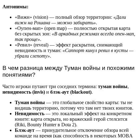
Антонимы:
«Вижн» (vision) — полный обзор территории:
«Дали
вижн на Рошана — можно забирать»
.
«Оупен-мап» (open map) — полностью открытая карта
без скрытых зон:
«В аркадных режимах всегда опен-мап,
так проще»
.
«Ревил» (reveal) — эффект раскрытия, снимающий
невидимость и туман:
«Саппорт кинул ревил в кусты —
убрали слепоту»
.
В чем разница между Туман войны и похожими
понятиями?
Часто игроки путают три соседних термина:
туман войны
,
невидимость (invis)
и
блэк-аут (blackout)
.
Туман войны
— это глобальное свойство карты: ты не
видишь территорию, потому что там нет твоих юнитов.
Невидимость
— это локальный эффект на конкретном
юните: карта открыта, но вражеский герой стелсится
(Riki, Bounty Hunter в Dota 2).
Блэк-аут
— принудительное отключение обзора всей
команде на время (как способность в некоторых MOBA