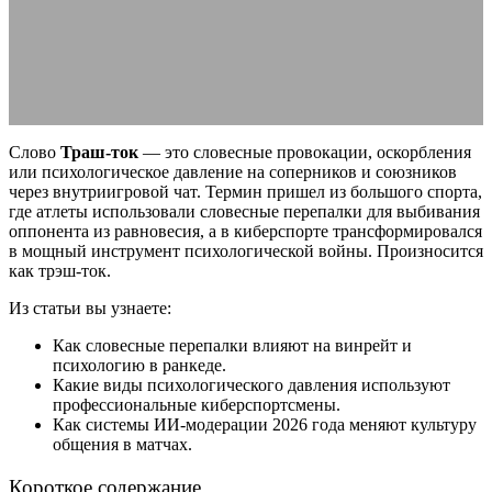
и виды
24.06.2026
АВТОР ANA_EDITOR
КОММЕНТАРИЕВ НЕТ
Слово
Траш-ток
— это словесные провокации, оскорбления
или психологическое давление на соперников и союзников
через внутриигровой чат. Термин пришел из большого спорта,
где атлеты использовали словесные перепалки для выбивания
оппонента из равновесия, а в киберспорте трансформировался
в мощный инструмент психологической войны. Произносится
как трэш-ток.
Из статьи вы узнаете:
Как словесные перепалки влияют на винрейт и
психологию в ранкеде.
Какие виды психологического давления используют
профессиональные киберспортсмены.
Как системы ИИ-модерации 2026 года меняют культуру
общения в матчах.
Короткое содержание