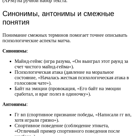
(APM) на ручной набор текста.
Синонимы, антонимы и смежные
понятия
Понимание смежных терминов помогает точнее описывать
психологические аспекты матча.
Синонимы
:
Майнд-геймс (игра разума, «Он выиграл этот раунд за
счет чистого майнд-гейма»).
Психологическая атака (давление на моральное
состояние, «Началась жесткая психологическая атака в
голосовом чате»).
Байт на эмоции (провокация, «Его байт на эмоции
сработал, и враг полез в одиночку»).
Антонимы
:
Гг вп (спортивное признание победы, «Написали гг вп,
хотя играли грязно»).
Спортивное поведение (соблюдение этикета,
«Отличный пример спортивного поведения после