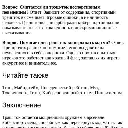
Вопрос: Считается ли трэш-ток неспортивным
поведением?
Ответ: Зависит от содержания, спортивный
трэш-ток высмеивает игровые ошибки, а не личность
человека. Грань тонкая, но арбитражи киберспортивных лиг
наказывают только за токсичность и дискриминационные
высказывания.
Вопрос: Помогает ли трэш-ток выигрывать матчи?
Ответ:
При прочих равных он помогает, если вы давите на
неуверенного в себе соперника. Однако против опытных
игроков это работает как красный флаг, заставляя их играть
аккуратнее и внимательнее.
Читайте также
Тилт, Майнд-гейм, Поведенческий рейтинг, Мут,
Токсичность, Гг вп, Киберспортивный этикет, Пинг-система.
Заключение
Траш-ток остается мощнейшим оружием в арсенале
киберспортсмена, способным как перевернуть ход матча, так
и разрушить команду изнутри. Культура общения в 2026 году