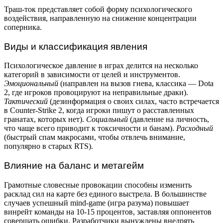
Траш-ток представляет собой форму психологического
воздействия, направленную на снижение концентрации
соперника.
Виды и классификация явления
Психологическое давление в играх делится на несколько
категорий в зависимости от целей и инструментов.
Эмоциональный
(направлен на вызов гнева, классика — Dota
2, где игроков провоцируют на неправильные драки).
Тактический
(дезинформация о своих силах, часто встречается
в Counter-Strike 2, когда игроки пишут о расставленных
гранатах, которых нет).
Социальный
(давление на личность,
что чаще всего приводит к токсичности и банам).
Расходный
(быстрый спам макросами, чтобы отвлечь внимание,
популярно в старых RTS).
Влияние на баланс и метагейм
Грамотные словесные провокации способны изменить
расклад сил на карте без единого выстрела. В большинстве
случаев успешный mind-game (игра разума) повышает
винрейт команды на 10-15 процентов, заставляя оппонентов
совершать ошибки. Разработчики вынуждены внедрять