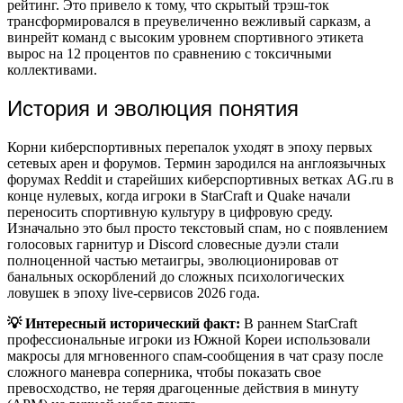
рейтинг. Это привело к тому, что скрытый трэш-ток
трансформировался в преувеличенно вежливый сарказм, а
винрейт команд с высоким уровнем спортивного этикета
вырос на 12 процентов по сравнению с токсичными
коллективами.
История и эволюция понятия
Корни киберспортивных перепалок уходят в эпоху первых
сетевых арен и форумов. Термин зародился на англоязычных
форумах Reddit и старейших киберспортивных ветках AG.ru в
конце нулевых, когда игроки в StarCraft и Quake начали
переносить спортивную культуру в цифровую среду.
Изначально это был просто текстовый спам, но с появлением
голосовых гарнитур и Discord словесные дуэли стали
полноценной частью метаигры, эволюционировав от
банальных оскорблений до сложных психологических
ловушек в эпоху live-сервисов 2026 года.
💡 Интересный исторический факт:
В раннем StarCraft
профессиональные игроки из Южной Кореи использовали
макросы для мгновенного спам-сообщения в чат сразу после
сложного маневра соперника, чтобы показать свое
превосходство, не теряя драгоценные действия в минуту