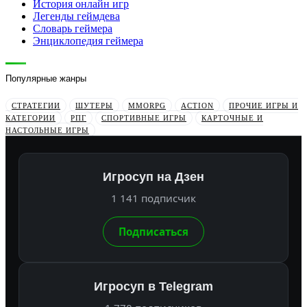
История онлайн игр
Легенды геймдева
Словарь геймера
Энциклопедия геймера
Популярные жанры
СТРАТЕГИИ
ШУТЕРЫ
MMORPG
ACTION
ПРОЧИЕ ИГРЫ И
КАТЕГОРИИ
РПГ
СПОРТИВНЫЕ ИГРЫ
КАРТОЧНЫЕ И
НАСТОЛЬНЫЕ ИГРЫ
Игросуп на Дзен
1 141 подписчик
Подписаться
Игросуп в Telegram