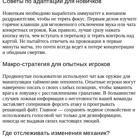
Советы по адаптации для новичков
Новичкам необходимо выработать иммунитет к внешним
раздражителям, чтобы не терять фокус. Первым делом изучите
горячие клавиши для мгновенного отключения звука или чата
конкретных игроков. Как правило, лучше сразу нажать
кнопку мута, чем вступать в перепалку и терять контроль над
картой. Не пытайтесь отвечать на провокации в первые
минуты матча, это почти всегда ведет к потере концентрации
и обидным смертям.
Макро-стратегия для опытных игроков
Продвинутые пользователи используют чат как оружие для
манипуляции таймингами оппонента. Опытные игроки могут
намеренно писать о своих слабых позициях, чтобы заманить
врага в ловушку с расставленными гранатами. В большинстве
случаев ложная информация о неготовности вашей команды
заставляет соперников форсить атаку и проигрывать
решающий файт. Главное — сохранять ледяное спокойствие и
использовать голосовой чат только для дезинформации,
никогда не выдавая своих настоящих эмоций.
Где отслеживать изменения механик?