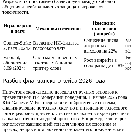
Разработчики постоянно балансируют между свободой
общения и необходимостью защищать игроков от
токсичности.
Изменение
Игра, версия
Механика изменений
статистики
и патч
(винрейт)
Снижение числа
Мас
Counter-Strike
Введение ИИ-фильтра
досрочных
оск
2, патч 2024.4
голосового чата
выходов на 22%
эфи
Valorant,
Система мгновенных
Уве
Рост винрейта в
обновление
текстовых банов за
сор
соло-ранкеде на 8%
8.09 (2024)
триггер-слова
ком
Разбор флагманского кейса 2026 года
Индустрия окончательно перешла от ручных репортов к
превентивной ИИ-модерации поведения. В начале 2026 года
Riot Games и Valve представили нейросетевые системы,
анализирующие не только текст, но и интонацию голосового
чата в реальном времени. Система выявляет микроагрессию и
сарказм с точностью до 94 процентов. Например, если игрок
использует завышенный тон для унижения союзника за
промах, нейросеть мгновенно понижает его поведенческий