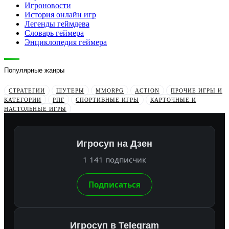
Игроновости
История онлайн игр
Легенды геймдева
Словарь геймера
Энциклопедия геймера
Популярные жанры
СТРАТЕГИИ
ШУТЕРЫ
MMORPG
ACTION
ПРОЧИЕ ИГРЫ И
КАТЕГОРИИ
РПГ
СПОРТИВНЫЕ ИГРЫ
КАРТОЧНЫЕ И
НАСТОЛЬНЫЕ ИГРЫ
Игросуп на Дзен
1 141 подписчик
Подписаться
Игросуп в Telegram