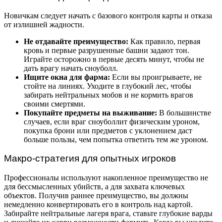
Новичкам следует начать с базового контроля карты и отказа
от излишней жадности.
Не отдавайте преимущество:
Как правило, первая
кровь и первые разрушенные башни задают тон.
Играйте осторожно в первые десять минут, чтобы не
дать врагу начать сноуболл.
Ищите окна для фарма:
Если вы проигрываете, не
стойте на линиях. Уходите в глубокий лес, чтобы
забирать нейтральных мобов и не кормить врагов
своими смертями.
Покупайте предметы на выживание:
В большинстве
случаев, если враг сноуболлит физическим уроном,
покупка брони или предметов с уклонением даст
больше пользы, чем попытка ответить тем же уроном.
Макро-стратегия для опытных игроков
Профессионалы используют накопленное преимущество не
для бессмысленных убийств, а для захвата ключевых
объектов. Получив раннее преимущество, вы должны
немедленно конвертировать его в контроль над картой.
Забирайте нейтральные лагеря врага, ставьте глубокие варды