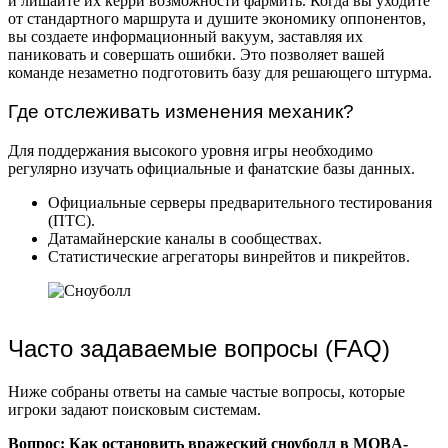
и лишайте их керри возможности фармить. Когда вы уходите
от стандартного маршрута и душите экономику оппонентов,
вы создаете информационный вакуум, заставляя их
паниковать и совершать ошибки. Это позволяет вашей
команде незаметно подготовить базу для решающего штурма.
Где отслеживать изменения механик?
Для поддержания высокого уровня игры необходимо
регулярно изучать официальные и фанатские базы данных.
Официальные серверы предварительного тестирования
(ПТС).
Датамайнерские каналы в сообществах.
Статистические агрегаторы винрейтов и пикрейтов.
Часто задаваемые вопросы (FAQ)
Ниже собраны ответы на самые частые вопросы, которые
игроки задают поисковым системам.
Вопрос: Как остановить вражеский сноуболл в MOBA-