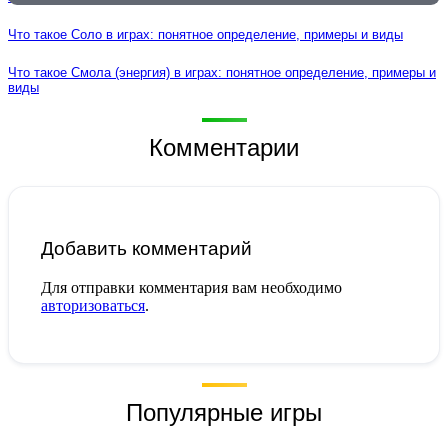
Что такое Соло в играх: понятное определение, примеры и виды
Что такое Смола (энергия) в играх: понятное определение, примеры и
виды
Комментарии
Добавить комментарий
Для отправки комментария вам необходимо
авторизоваться
.
Популярные игры