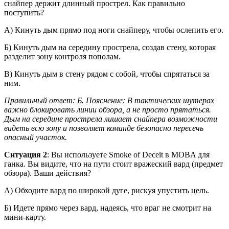
снайпер держит длинный прострел. Как правильно
поступить?
А) Кинуть дым прямо под ноги снайперу, чтобы ослепить его.
Б) Кинуть дым на середину прострела, создав стену, которая
разделит зону контроля пополам.
В) Кинуть дым в стену рядом с собой, чтобы спрятаться за
ним.
Правильный ответ: Б. Пояснение: В тактических шутерах
важно блокировать линии обзора, а не просто прятаться.
Дым на середине прострела лишает снайпера возможности
видеть всю зону и позволяет команде безопасно пересечь
опасный участок.
Ситуация 2
: Вы используете Smoke of Deceit в MOBA для
ганка. Вы видите, что на пути стоит вражеский вард (предмет
обзора). Ваши действия?
А) Обходите вард по широкой дуге, рискуя упустить цель.
Б) Идете прямо через вард, надеясь, что враг не смотрит на
мини-карту.