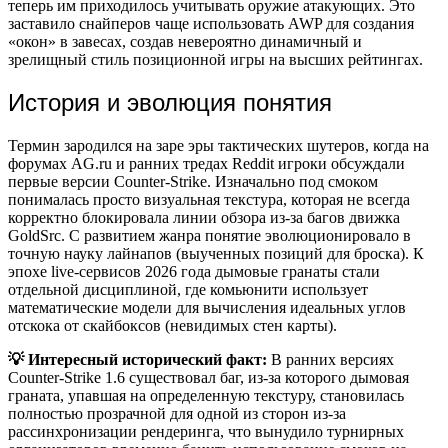
теперь им приходилось учитывать оружие атакующих. Это
заставило снайперов чаще использовать AWP для создания
«окон» в завесах, создав невероятно динамичный и
зрелищный стиль позиционной игры на высших рейтингах.
История и эволюция понятия
Термин зародился на заре эры тактических шутеров, когда на
форумах AG.ru и ранних тредах Reddit игроки обсуждали
первые версии Counter-Strike. Изначально под смоком
понималась просто визуальная текстура, которая не всегда
корректно блокировала линии обзора из-за багов движка
GoldSrc. С развитием жанра понятие эволюционировало в
точную науку лайнапов (выученных позиций для броска). К
эпохе live-сервисов 2026 года дымовые гранаты стали
отдельной дисциплиной, где комьюнити использует
математические модели для вычисления идеальных углов
отскока от скайбоксов (невидимых стен карты).
💡 Интересный исторический факт:
В ранних версиях
Counter-Strike 1.6 существовал баг, из-за которого дымовая
граната, упавшая на определенную текстуру, становилась
полностью прозрачной для одной из сторон из-за
рассинхронизации рендеринга, что вынудило турнирных