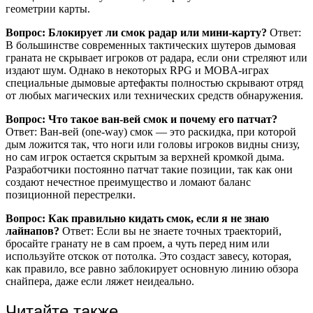
геометрии карты.
Вопрос: Блокирует ли смок радар или мини-карту?
Ответ:
В большинстве современных тактических шутеров дымовая
граната не скрывает игроков от радара, если они стреляют или
издают шум. Однако в некоторых RPG и MOBA-играх
специальные дымовые артефакты полностью скрывают отряд
от любых магических или технических средств обнаружения.
Вопрос: Что такое ван-вей смок и почему его патчат?
Ответ: Ван-вей (one-way) смок — это раскидка, при которой
дым ложится так, что ноги или головы игроков видны снизу,
но сам игрок остается скрытым за верхней кромкой дыма.
Разработчики постоянно патчат такие позиции, так как они
создают нечестное преимущество и ломают баланс
позиционной перестрелки.
Вопрос: Как правильно кидать смок, если я не знаю
лайнапов?
Ответ: Если вы не знаете точных траекторий,
бросайте гранату не в сам проем, а чуть перед ним или
используйте отскок от потолка. Это создаст завесу, которая,
как правило, все равно заблокирует основную линию обзора
снайпера, даже если ляжет неидеально.
Читайте также