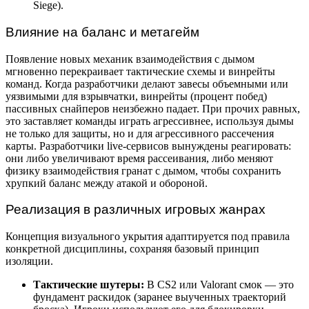
Siege).
Влияние на баланс и метагейм
Появление новых механик взаимодействия с дымом
мгновенно перекраивает тактические схемы и винрейты
команд. Когда разработчики делают завесы объемными или
уязвимыми для взрывчатки, винрейты (процент побед)
пассивных снайперов неизбежно падает. При прочих равных,
это заставляет команды играть агрессивнее, используя дымы
не только для защиты, но и для агрессивного рассечения
карты. Разработчики live-сервисов вынуждены реагировать:
они либо увеличивают время рассеивания, либо меняют
физику взаимодействия гранат с дымом, чтобы сохранить
хрупкий баланс между атакой и обороной.
Реализация в различных игровых жанрах
Концепция визуального укрытия адаптируется под правила
конкретной дисциплины, сохраняя базовый принцип
изоляции.
Тактические шутеры:
В CS2 или Valorant смок — это
фундамент раскидок (заранее выученных траекторий