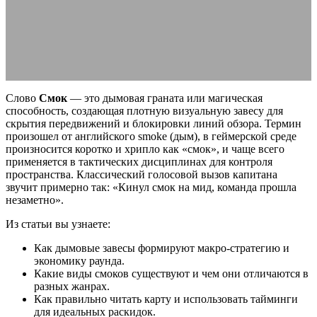
виды
29.06.2026
АВТОР ANA_EDITOR
КОММЕНТАРИЕВ НЕТ
Слово
Смок
— это дымовая граната или магическая
способность, создающая плотную визуальную завесу для
скрытия передвижений и блокировки линий обзора. Термин
произошел от английского smoke (дым), в геймерской среде
произносится коротко и хрипло как «смок», и чаще всего
применяется в тактических дисциплинах для контроля
пространства. Классический голосовой вызов капитана
звучит примерно так: «Кинул смок на мид, команда прошла
незаметно».
Из статьи вы узнаете:
Как дымовые завесы формируют макро-стратегию и
экономику раунда.
Какие виды смоков существуют и чем они отличаются в
разных жанрах.
Как правильно читать карту и использовать тайминги
для идеальных раскидок.