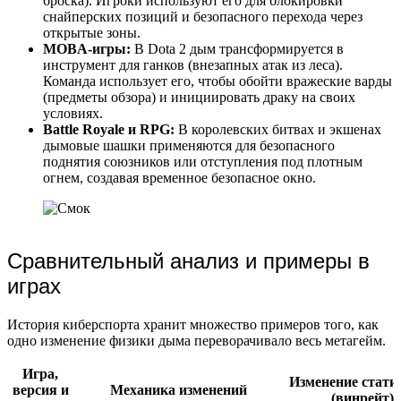
броска). Игроки используют его для блокировки
снайперских позиций и безопасного перехода через
открытые зоны.
MOBA-игры:
В Dota 2 дым трансформируется в
инструмент для ганков (внезапных атак из леса).
Команда использует его, чтобы обойти вражеские варды
(предметы обзора) и инициировать драку на своих
условиях.
Battle Royale и RPG:
В королевских битвах и экшенах
дымовые шашки применяются для безопасного
поднятия союзников или отступления под плотным
огнем, создавая временное безопасное окно.
Сравнительный анализ и примеры в
играх
История киберспорта хранит множество примеров того, как
одно изменение физики дыма переворачивало весь метагейм.
Игра,
Изменение стати
версия и
Механика изменений
(винрейт)