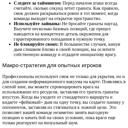
Следите за таймингом:
Перед началом атаки всегда
считайте, сколько секунд летит граната. Как правило,
смок должен раскрываться ровно в тот момент, когда
команда выходит на открытое пространство.
Используйте лайнапы:
Не бросайте гранаты наугад.
Выучите несколько базовых позиций, где прицел
наводится на конкретную деталь окружения для
гарантированного попадания в нужную точку.
Не блокируйте своих:
В большинстве случаев, кинув
дым слишком близко к своей позиции, вы ослепите
собственную команду и отдадите инициативу врагу.
Макро-стратегия для опытных игроков
Профессионалы используют смок не только для укрытия, но и
для создания информационного вакуума на карте. Появляясь в
слепой зоне, вы можете спровоцировать врага на
использование его ресурсов, заставляя его тратить гранаты
впустую. Когда вы уходите от стандартного маршрута и
кидаете «фейковый» дым на одну точку, вы создаете панику у
оппонентов, заставляя их стягиваться к ложной цели. Это
позволяет вашей команде незаметно занять выгодную
позицию и начать бой на своих условиях, пока враги еще
только реагируют на визуальный шум.