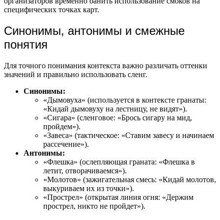
организаторов временно банить использование смоков на
специфических точках карт.
Синонимы, антонимы и смежные
понятия
Для точного понимания контекста важно различать оттенки
значений и правильно использовать сленг.
Синонимы:
«Дымовуха» (используется в контексте гранаты:
«Кидай дымовуху на лестницу, не видят»).
«Сигара» (сленговое: «Брось сигару на мид,
пройдем»).
«Завеса» (тактическое: «Ставим завесу и начинаем
рассечение»).
Антонимы:
«Флешка» (ослепляющая граната: «Флешка в
летит, отворачиваемся»).
«Молотов» (зажигательная смесь: «Кидай молотов,
выкуриваем их из точки»).
«Прострел» (открытая линия огня: «Держим
прострел, никто не пройдет»).