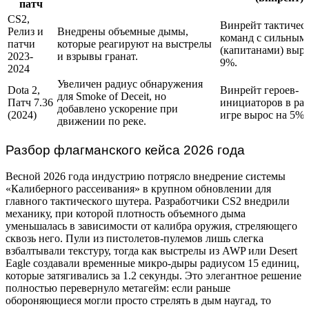
патч
CS2,
Винрейт тактичес
Релиз и
Внедрены объемные дымы,
команд с сильным
патчи
которые реагируют на выстрелы
(капитанами) выро
2023-
и взрывы гранат.
9%.
2024
Увеличен радиус обнаружения
Dota 2,
Винрейт героев-
для Smoke of Deceit, но
Патч 7.36
инициаторов в ра
добавлено ускорение при
(2024)
игре вырос на 5%.
движении по реке.
Разбор флагманского кейса 2026 года
Весной 2026 года индустрию потрясло внедрение системы
«Калиберного рассеивания» в крупном обновлении для
главного тактического шутера. Разработчики CS2 внедрили
механику, при которой плотность объемного дыма
уменьшалась в зависимости от калибра оружия, стреляющего
сквозь него. Пули из пистолетов-пулемов лишь слегка
взбалтывали текстуру, тогда как выстрелы из AWP или Desert
Eagle создавали временные микро-дыры радиусом 15 единиц,
которые затягивались за 1.2 секунды. Это элегантное решение
полностью перевернуло метагейм: если раньше
обороняющиеся могли просто стрелять в дым наугад, то