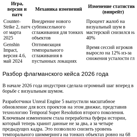
Игра,
Изменение статистик
версия и
Механика изменений
(винрейт)
патч
Counter-
Внедрение нового
Процент жалоб на
Strike 2, патч
субпиксельного
визуальный шум в
от марта
сглаживания для тонких
мастерской снизился на
2025
объектов
40%
Genshin
Оптимизация
Время сессий игроков
Impact,
темпорального
выросло на 12% из-за
версия 4.6,
сглаживания в
снижения усталости гла
май 2024
пустынных локациях
Разбор флагманского кейса 2026 года
В начале 2026 года индустрия сделала огромный шаг вперед в
борьбе с визуальным шумом.
Разработчики Unreal Engine 5 выпустили масштабное
обновление для всех проектов на этом движке, представив
технологию Temporal Super Resolution второго поколения.
Ключевым изменением стала переработка буфера истории,
который теперь хранит данные не за два, а за четыре
предыдущих кадра. Это позволило снизить уровень
темпорального шиммеринга на тонких объектах ровно на 68