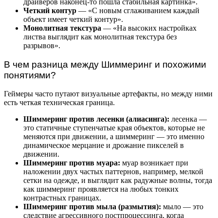
драйверов наконец-то пошла стабильная картинка».
Четкий контур
— «С новым сглаживанием каждый
объект имеет четкий контур».
Монолитная текстура
— «На высоких настройках
листва выглядит как монолитная текстура без
разрывов».
В чем разница между Шиммеринг и похожими
понятиями?
Геймеры часто путают визуальные артефакты, но между ними
есть четкая техническая граница.
Шиммеринг против лесенки (алиасинга):
лесенка —
это статичные ступенчатые края объектов, которые не
меняются при движении, а шиммеринг — это именно
динамическое мерцание и дрожание пикселей в
движении.
Шиммеринг против муара:
муар возникает при
наложении двух частых паттернов, например, мелкой
сетки на одежде, и выглядит как радужные волны, тогда
как шиммеринг проявляется на любых тонких
контрастных границах.
Шиммеринг против мыла (размытия):
мыло — это
следствие агрессивного постпроцессинга, когда