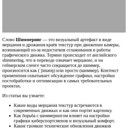
примеры и виды
14.06.2026
АВТОР ANA_EDITOR
КОММЕНТАРИЕВ НЕТ
Слово
Шиммеринг
— это визуальный артефакт в виде
мерцания и дрожания краёв текстур при движении камеры,
возникающий из-за недостатков сглаживания и работы
графического движка. Термин происходит от английского
shimmering, что в переводе означает мерцание, и на
геймерском сленге часто сокращается до шиммер,
произносится как (ˈʃɪmərɪŋ) или просто (шиммер). Контекст
применения охватывает обсуждение графики, настройки
постобработки и оптимизации в самых требовательных
проектах.
Из статьи вы узнаете:
Какие виды мерцания текстур встречаются в
современных движках и как они портят картинку.
Как борьба с шиммерингом влияет на настройки
графики киберспортсменов и визуальный комфорт.
Какие громкие технические обновления движков