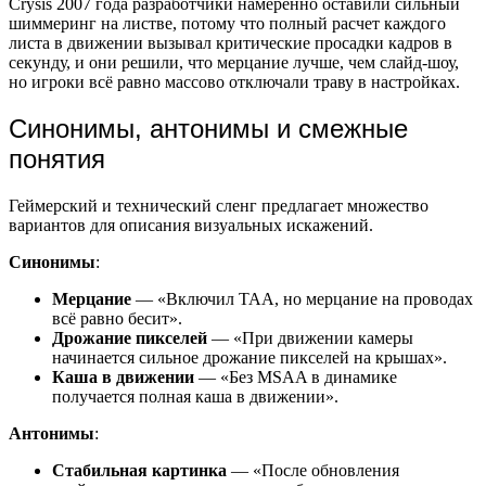
Crysis 2007 года разработчики намеренно оставили сильный
шиммеринг на листве, потому что полный расчет каждого
листа в движении вызывал критические просадки кадров в
секунду, и они решили, что мерцание лучше, чем слайд-шоу,
но игроки всё равно массово отключали траву в настройках.
Синонимы, антонимы и смежные
понятия
Геймерский и технический сленг предлагает множество
вариантов для описания визуальных искажений.
Синонимы
:
Мерцание
— «Включил TAA, но мерцание на проводах
всё равно бесит».
Дрожание пикселей
— «При движении камеры
начинается сильное дрожание пикселей на крышах».
Каша в движении
— «Без MSAA в динамике
получается полная каша в движении».
Антонимы
:
Стабильная картинка
— «После обновления