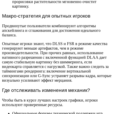
прорисовки растительности мгновенно очистит
картинку.
Макро-стратегия для опытных игроков
Продвинутые пользователи комбинируют алгоритмы
апскейлинга и сглаживания для достижения идеального
баланса.
Опытные игроки знают, что DLSS и FSR в режиме качества
генерируют меньше артефактов, чем в режиме
производительности. При прочих равных, использование
нативного разрешения с включенной функцией DLAA дает
самую стабильную картинку без шиммеринга, если
видеокарта справляется с нагрузкой. Также важно следить за
таймингами рендеринга: включение вертикальной
синхронизации или G-Sync устраняет разрывы кадра, которые
визуально усиливают эффект мерцания.
Где отслеживать изменения механик?
Чтобы быть в курсе лучших настроек графики, игроки
используют проверенные ресурсы.
Официальные форумы технической поддержки игр