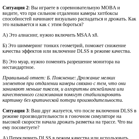
Ситуация 2
: Вы играете в соревновательную MOBA и
видите, что при сильном отдалении камеры хитбоксы
способностей начинают визуально распадаться и дрожать. Как
это называется и как с этим бороться?
А) Это алиасинг, нужно включить MSAA x8.
Б) Это шиммеринг тонких геометрий, поможет снижение
качества эффектов или включение DLSS в режиме качества.
В) Это муар, нужно поменять разрешение монитора на
нестандартное.
Правильный ответ: Б. Пояснение: Дрожание мелких
элементов при отдалении камеры связано с тем, что они
занимают меньше пикселя, и алгоритмы апскейлинга или
качественного сглаживания помогут стабилизировать
картинку без критической потери производительности.
Ситуация 3
: Ваш друг жалуется, что после включения DLSS в
режиме производительности в гоночном симуляторе на
высокой скорости начала дрожать разметка на трассе. Что вы
ему посоветуете?
А) Переключить DLSS в режим качества или использовать