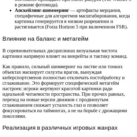
в режиме фотомода).
Апскейлинг-шиммеринг
— артефакты мерцания,
специфичные для алгоритмов масштабирования, когда
картинка генерируется в низком разрешении и
растягивается (Forza Horizon 5 при включенном FSR).
Влияние на баланс и метагейм
В соревновательных дисциплинах визуальная чистота
картинки напрямую влияет на винрейты и тактику команд.
Как правило, сильный шиммеринг на листве или тонких
объектах маскирует силуэты врагов, вынуждая
киберспортсменов полностью отключать постобработку и
сглаживание. Это формирует специфический метагейм
настроек: игроки жертвуют красотой картинки ради
идеальной читаемости пространства. При прочих равных,
переход на новые версии движков с продвинутым
сглаживанием снижает усталость глаз и позволяет
фокусироваться на таймингах, а не на борьбе с дрожащими
пикселями.
Реализация в различных игровых жанрах