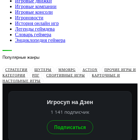
Игровые движки
Игровые компании
Игровые консоли
Игроновости
История онлайн игр
Легенды геймдева
Словарь геймера
Энциклопедия геймера
Популярные жанры
СТРАТЕГИИ
ШУТЕРЫ
MMORPG
ACTION
ПРОЧИЕ ИГРЫ И
КАТЕГОРИИ
РПГ
СПОРТИВНЫЕ ИГРЫ
КАРТОЧНЫЕ И
НАСТОЛЬНЫЕ ИГРЫ
Игросуп на Дзен
1 141 подписчик
Подписаться