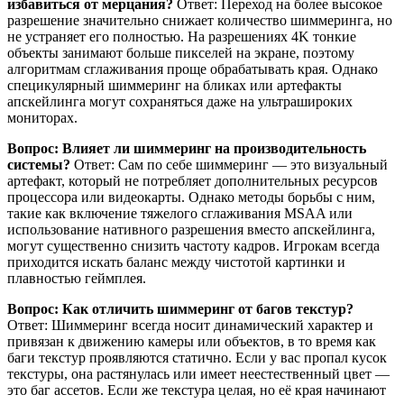
избавиться от мерцания?
Ответ: Переход на более высокое
разрешение значительно снижает количество шиммеринга, но
не устраняет его полностью. На разрешениях 4K тонкие
объекты занимают больше пикселей на экране, поэтому
алгоритмам сглаживания проще обрабатывать края. Однако
специкулярный шиммеринг на бликах или артефакты
апскейлинга могут сохраняться даже на ультрашироких
мониторах.
Вопрос: Влияет ли шиммеринг на производительность
системы?
Ответ: Сам по себе шиммеринг — это визуальный
артефакт, который не потребляет дополнительных ресурсов
процессора или видеокарты. Однако методы борьбы с ним,
такие как включение тяжелого сглаживания MSAA или
использование нативного разрешения вместо апскейлинга,
могут существенно снизить частоту кадров. Игрокам всегда
приходится искать баланс между чистотой картинки и
плавностью геймплея.
Вопрос: Как отличить шиммеринг от багов текстур?
Ответ: Шиммеринг всегда носит динамический характер и
привязан к движению камеры или объектов, в то время как
баги текстур проявляются статично. Если у вас пропал кусок
текстуры, она растянулась или имеет неестественный цвет —
это баг ассетов. Если же текстура целая, но её края начинают