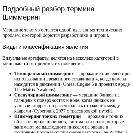
Подробный разбор термина
Шиммеринг
Мерцание текстур остается одной из главных технических
проблем, с которой борются разработчики и игроки.
Виды и классификация явления
Визуальные артефакты делятся на несколько категорий в
зависимости от причины их появления.
Темпоральный шиммеринг
— дрожание пикселей при
использовании временного сглаживания, когда камера
находится в движении (Unreal Engine 5 в проектах вроде
The Matrix Awakens).
Спекулярный шиммеринг
— мерцание бликов на
глянцевых поверхностях и воде, когда движок не
успевает корректно рассчитывать отражения между
кадрами (Cyberpunk 2077 с трассировкой путей).
Шиммеринг тонких геометрий
— дрожание тонких
объектов вроде проводов, листвы или волос, которые
занимают меньше одного пикселя на экране и
постоянно пропадают при смене ракурса (The Witcher 3