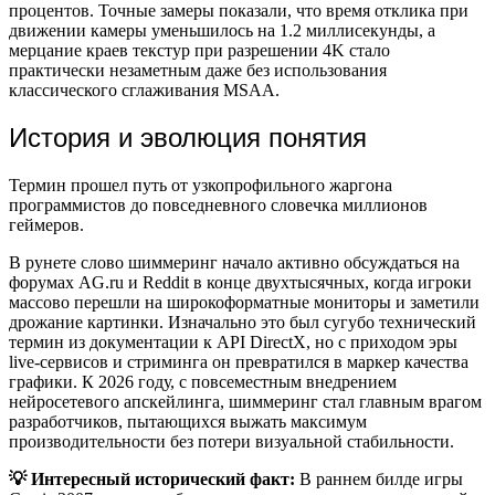
процентов. Точные замеры показали, что время отклика при
движении камеры уменьшилось на 1.2 миллисекунды, а
мерцание краев текстур при разрешении 4K стало
практически незаметным даже без использования
классического сглаживания MSAA.
История и эволюция понятия
Термин прошел путь от узкопрофильного жаргона
программистов до повседневного словечка миллионов
геймеров.
В рунете слово шиммеринг начало активно обсуждаться на
форумах AG.ru и Reddit в конце двухтысячных, когда игроки
массово перешли на широкоформатные мониторы и заметили
дрожание картинки. Изначально это был сугубо технический
термин из документации к API DirectX, но с приходом эры
live-сервисов и стриминга он превратился в маркер качества
графики. К 2026 году, с повсеместным внедрением
нейросетевого апскейлинга, шиммеринг стал главным врагом
разработчиков, пытающихся выжать максимум
производительности без потери визуальной стабильности.
💡 Интересный исторический факт:
В раннем билде игры