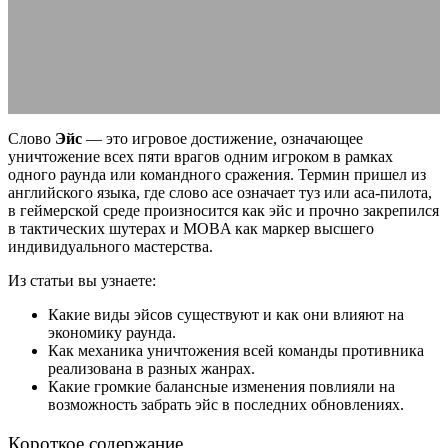
виды
12.06.2026
АВТОР ANA_EDITOR
КОММЕНТАРИЕВ НЕТ
Слово
Эйс
— это игровое достижение, означающее
уничтожение всех пяти врагов одним игроком в рамках
одного раунда или командного сражения. Термин пришел из
английского языка, где слово ace означает туз или аса-пилота,
в геймерской среде произносится как эйс и прочно закрепился
в тактических шутерах и MOBA как маркер высшего
индивидуального мастерства.
Из статьи вы узнаете:
Какие виды эйсов существуют и как они влияют на
экономику раунда.
Как механика уничтожения всей команды противника
реализована в разных жанрах.
Какие громкие балансные изменения повлияли на
возможность забрать эйс в последних обновлениях.
Короткое содержание