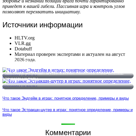
здоровье и незнании позиции врага почти гарантированно
приведет к вашей гибели. Пассивная игра и контроль углов
позволяют перехватить инициативу.
Источники информации
HLTV.org
VLR.gg
Dotabuff
Материал проверен экспертами и актуален на август
2026 года.
Что такое Эндгейм в играх: понятное определение, примеры
и виды
Что такое Эстракшн-шутер в играх: понятное определение,
примеры и виды
Что такое Эндгейм в играх: понятное определение, примеры и виды
Что такое Эстракшн-шутер в играх: понятное определение, примеры и
виды
Комментарии