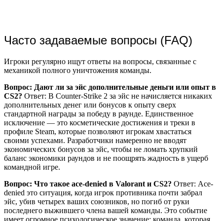
Часто задаваемые вопросы (FAQ)
Игроки регулярно ищут ответы на вопросы, связанные с
механикой полного уничтожения команды.
Вопрос: Дают ли за эйс дополнительные деньги или опыт в
CS2?
Ответ: В Counter-Strike 2 за эйс не начисляется никаких
дополнительных денег или бонусов к опыту сверх
стандартной награды за победу в раунде. Единственное
исключение — это косметические достижения и треки в
профиле Steam, которые позволяют игрокам хвастаться
своими успехами. Разработчики намеренно не вводят
экономических бонусов за эйс, чтобы не ломать хрупкий
баланс экономики раундов и не поощрять жадность в ущерб
командной игре.
Вопрос: Что такое ace-denied в Valorant и CS2?
Ответ: Ace-
denied это ситуация, когда игрок противника почти забрал
эйс, убив четырех ваших союзников, но погиб от руки
последнего выжившего члена вашей команды. Это событие
имеет огромное психологическое значение: команда, которая