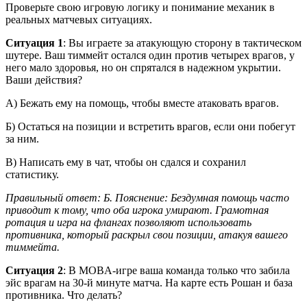
Проверьте свою игровую логику и понимание механик в
реальных матчевых ситуациях.
Ситуация 1
: Вы играете за атакующую сторону в тактическом
шутере. Ваш тиммейт остался один против четырех врагов, у
него мало здоровья, но он спрятался в надежном укрытии.
Ваши действия?
А) Бежать ему на помощь, чтобы вместе атаковать врагов.
Б) Остаться на позиции и встретить врагов, если они побегут
за ним.
В) Написать ему в чат, чтобы он сдался и сохранил
статистику.
Правильный ответ: Б. Пояснение: Бездумная помощь часто
приводит к тому, что оба игрока умирают. Грамотная
ротация и игра на флангах позволяют использовать
противника, который раскрыл свои позиции, атакуя вашего
тиммейта.
Ситуация 2
: В MOBA-игре ваша команда только что забила
эйс врагам на 30-й минуте матча. На карте есть Рошан и база
противника. Что делать?