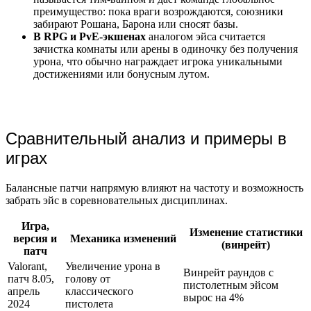
преимущество: пока враги возрождаются, союзники
забирают Рошана, Барона или сносят базы.
В RPG и PvE-экшенах
аналогом эйса считается
зачистка комнаты или арены в одиночку без получения
урона, что обычно награждает игрока уникальными
достижениями или бонусным лутом.
Сравнительный анализ и примеры в
играх
Балансные патчи напрямую влияют на частоту и возможность
забрать эйс в соревновательных дисциплинах.
Игра,
Изменение статистики
версия и
Механика изменений
(винрейт)
патч
Valorant,
Увеличение урона в
Винрейт раундов с
патч 8.05,
голову от
пистолетным эйсом
апрель
классического
вырос на 4%
2024
пистолета