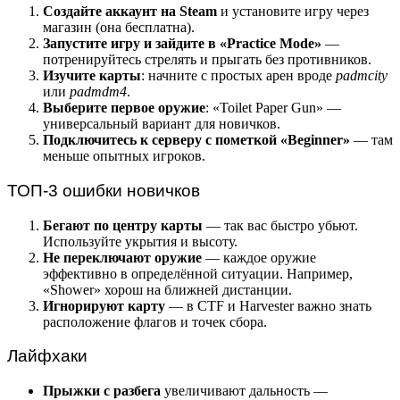
Создайте аккаунт на Steam
и установите игру через
магазин (она бесплатна).
Запустите игру и зайдите в «Practice Mode»
—
потренируйтесь стрелять и прыгать без противников.
Изучите карты
: начните с простых арен вроде
padmcity
или
padmdm4
.
Выберите первое оружие
: «Toilet Paper Gun» —
универсальный вариант для новичков.
Подключитесь к серверу с пометкой «Beginner»
— там
меньше опытных игроков.
ТОП-3 ошибки новичков
Бегают по центру карты
— так вас быстро убьют.
Используйте укрытия и высоту.
Не переключают оружие
— каждое оружие
эффективно в определённой ситуации. Например,
«Shower» хорош на ближней дистанции.
Игнорируют карту
— в CTF и Harvester важно знать
расположение флагов и точек сбора.
Лайфхаки
Прыжки с разбега
увеличивают дальность —