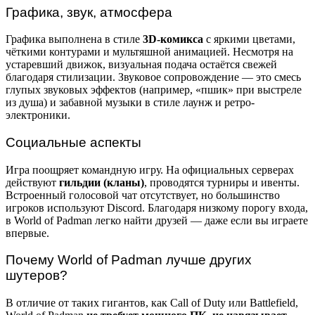
Графика, звук, атмосфера
Графика выполнена в стиле
3D-комикса
с яркими цветами,
чёткими контурами и мультяшной анимацией. Несмотря на
устаревший движок, визуальная подача остаётся свежей
благодаря стилизации. Звуковое сопровождение — это смесь
глупых звуковых эффектов (например, «пшик» при выстреле
из душа) и забавной музыки в стиле лаунж и ретро-
электроники.
Социальные аспекты
Игра поощряет командную игру. На официальных серверах
действуют
гильдии (кланы)
, проводятся турниры и ивенты.
Встроенный голосовой чат отсутствует, но большинство
игроков используют Discord. Благодаря низкому порогу входа,
в World of Padman легко найти друзей — даже если вы играете
впервые.
Почему World of Padman лучше других
шутеров?
В отличие от таких гигантов, как Call of Duty или Battlefield,