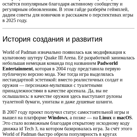
остаётся популярным благодаря активному сообществу и
регулярным обновлениям. В этом гайде разберём геймплей,
дадим советы для новичков и расскажем о перспективах игры
в 2025 году.
История создания и развития
World of Padman изначально появилась как модификация к
культовому шутеру Quake III Arena. Её разработкой занималась
небольшая немецкая команда под названием
Padworld
Entertainment
, которая в 2004 году представила первую
публичную версию мода. Уже тогда игра выделялась
нестандартной эстетикой: вместо реалистичных солдат и
оружия — персонажи-мультяшки с туалетными
принадлежностями в качестве арсенала. Да, вы не
ослышались: в качестве оружия здесь выступают рулоны
туалетной бумаги, унитазы и даже душевые шланги.
В 2007 году проект получил статус самостоятельной игры и
вышел на платформе
Windows
, а позже — на
Linux
и
macOS
.
Это стало возможным благодаря открытому исходному коду
движка id Tech 3, на котором базировалась игра. За счёт этого
World of Padman быстро обрела популярность в кругах