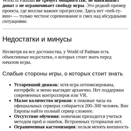
World of Padman
не требует мощного ПК
,
не навязывает
донат
и
не ограничивает свободу игры
. Это редкий пример
проекта, где веселье важнее прогрессии. Здесь нет «пей-ту-
вин» — только честное соревнование и смех над абсурдными
ситуациями.
Недостатки и минусы
Несмотря на все достоинства, у World of Padman есть
объективные недостатки, о которых стоит знать перед
началом игры.
Слабые стороны игры, о которых стоит знать
Устаревший движок
: хотя игра оптимизирована,
интерфейс и меню выглядят архаично. Нет поддержки
современных контроллеров или VR.
Малое количество игроков
: в пиковые часы на
официальных серверах собирается 200–300 человек. Вне
Европы найти полный сервер сложнее.
Отсутствие обучения
: новичкам приходится учиться
методом проб и ошибок. Встроенных туториалов нет.
Ограниченная кастомизация
: нельзя менять внешность