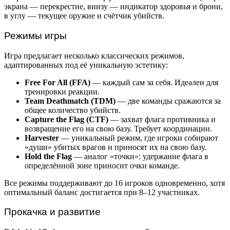
экрана — перекрестие, внизу — индикатор здоровья и брони,
в углу — текущее оружие и счётчик убийств.
Режимы игры
Игра предлагает несколько классических режимов,
адаптированных под её уникальную эстетику:
Free For All (FFA)
— каждый сам за себя. Идеален для
тренировки реакции.
Team Deathmatch (TDM)
— две команды сражаются за
общее количество убийств.
Capture the Flag (CTF)
— захват флага противника и
возвращение его на свою базу. Требует координации.
Harvester
— уникальный режим, где игроки собирают
«души» убитых врагов и приносят их на свою базу.
Hold the Flag
— аналог «точки»: удержание флага в
определённой зоне приносит очки команде.
Все режимы поддерживают до 16 игроков одновременно, хотя
оптимальный баланс достигается при 8–12 участниках.
Прокачка и развитие