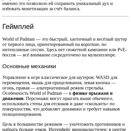
именно это позволило ей сохранить уникальный дух и
избежать монетизации за счёт баланса.
Геймплей
World of Padman — это быстрый, хаотичный и весёлый шутер
от первого лица, ориентированный на короткие, но
интенсивные сессии. Здесь нет сюжетной кампании или PvE-
боссов — всё внимание сосредоточено на мультиплеере.
Основные механики
Управление в игре классическое для шутеров: WASD для
перемещения, мышь для прицеливания, левая кнопка —
огонь, правая — альтернативный режим стрельбы.
Особенность World of Padman — в
физике прыжков и
движении
. Персонажи могут прыгать выше обычного,
использовать стены для отскоков и даже «скользить» по
поверхностям, что добавляет динамики и требует навыков
позиционирования.
Цель в большинстве режимов — уничтожить противников и
набрать больше очков. Интерфейс минималистичен: в центре