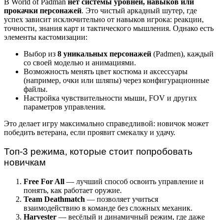
В World of Padman
нет системы уровней, навыков или
прокачки персонажей
. Это чистый аркадный шутер, где
успех зависит исключительно от навыков игрока: реакции,
точности, знания карт и тактического мышления. Однако есть
элементы кастомизации:
Выбор из
8 уникальных персонажей
(Padmen), каждый
со своей моделью и анимациями.
Возможность менять цвет костюма и аксессуары
(например, очки или шляпы) через конфигурационные
файлы.
Настройка чувствительности мыши, FOV и других
параметров управления.
Это делает игру максимально справедливой: новичок может
победить ветерана, если проявит смекалку и удачу.
Топ-3 режима, которые стоит попробовать
новичкам
Free For All
— лучший способ освоить управление и
понять, как работает оружие.
Team Deathmatch
— позволяет учиться
взаимодействию в команде без сложных механик.
Harvester
— весёлый и динамичный режим, где даже