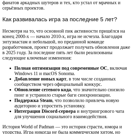
фанатов аркадных шутеров и тех, кто устал от мрачных и
серьёзных проектов.
Как развивалась игра за последние 5 лет?
Несмотря на то, что основной пик активности пришёлся на
конец 2000-х — начало 2010-х, игра не исчезла. Благодаря
энтузиастам и небольшой, но преданной команде
разработчиков, проект продолжает получать обновления даже
в 2025 году. За последние пять лет были реализованы
следующие ключевые изменения:
Полная оптимизация под современные ОС
, включая
Windows 11 и macOS Sonoma.
Добавление новых карт
, в том числе созданных
сообществом через официальный конкурс.
Обновление сетевого кода
, что значительно снизило
пинг и устранило старые баги синхронизации.
Поддержка Steam
, что позволило привлечь новую
аудиторию и упростить установку.
Интеграция Discord-сервера
и внутриигрового чата
для улучшения социального взаимодействия.
История World of Padman — это история страсти, юмора и
упорства. Игра никогда не была коммерческим хитом, но