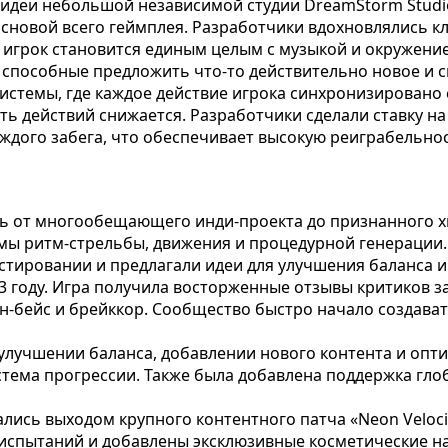
 идеи небольшой независимой студии DreamStorm Studio
основой всего геймплея. Разработчики вдохновлялись
а игрок становится единым целым с музыкой и окружение
, способные предложить что-то действительно новое и с
истемы, где каждое действие игрока синхронизировано
сть действий снижается. Разработчики сделали ставку н
ждого забега, что обеспечивает высокую реиграбельнос
уть от многообещающего инди-проекта до признанного х
емы ритм-стрельбы, движения и процедурной генерации
стировании и предлагали идеи для улучшения баланса и
 году. Игра получила восторженные отзывы критиков з
м-н-бейс и брейккор. Сообщество быстро начало создава
а улучшении баланса, добавлении нового контента и оп
стема прогрессии. Также была добавлена поддержка гло
ались выходом крупного контентного патча «Neon Veloc
испытаний и добавлены эксклюзивные косметические наг