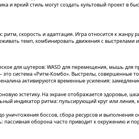
ка и яркий стиль могут создать культовый проект в бы
х: ритм, скорость и адаптация. Игра относится к жанру 
держивать темп, комбинировать движения с выстрелами 
ическое для шутеров: WASD для перемещения, мышь для 
 это система «Ритм-Комбо». Выстрелы, совершенные точ
реналина активируются временные усиления: замедлени
новую эстетику. На экране отображается здоровье, шк
ный индикатор ритма: пульсирующий круг или линия, к
до уничтожения боссов, сбора ресурсов и выполнения о
ь: пассивная оборона часто приводит к окружению и п