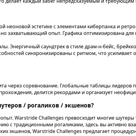
то делает каждый забег непредсказуемым и требующим
кой неоновой эстетике с элементами киберпанка и ретр
ьно захватывающий опыт. Графика оптимизирована для в
лы. Энергичный саундтрек в стиле драм-н-бейс, брейкк
пособностей синхронизированы с ритмом, что усиливае
ита через соревнование. Глобальные таблицы лидеров п
 прохождения, делится рекордами и организует неофиц
шутеров / рогаликов / экшенов?
пыт. Warstride Challenges превосходит многие шутеры т
нию с традиционными рогаликами, здесь вы активно вза
их экшенов, Warstride Challenges предлагает процедур