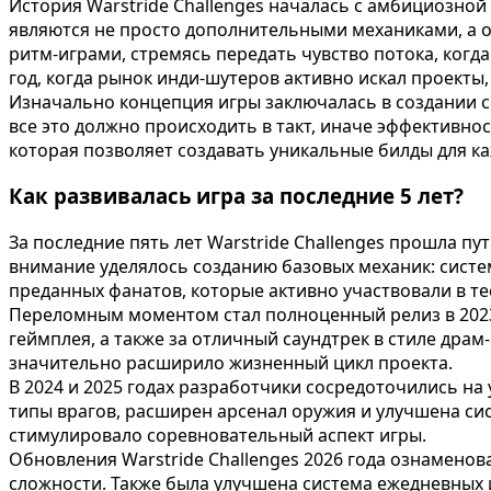
История Warstride Challenges началась с амбициозной
являются не просто дополнительными механиками, а 
ритм-играми, стремясь передать чувство потока, когд
год, когда рынок инди-шутеров активно искал проекты
Изначально концепция игры заключалась в создании с
все это должно происходить в такт, иначе эффективно
которая позволяет создавать уникальные билды для ка
Как развивалась игра за последние 5 лет?
За последние пять лет Warstride Challenges прошла п
внимание уделялось созданию базовых механик: сист
преданных фанатов, которые активно участвовали в те
Переломным моментом стал полноценный релиз в 2023
геймплея, а также за отличный саундтрек в стиле дра
значительно расширило жизненный цикл проекта.
В 2024 и 2025 годах разработчики сосредоточились н
типы врагов, расширен арсенал оружия и улучшена си
стимулировало соревновательный аспект игры.
Обновления Warstride Challenges 2026 года ознаменов
сложности. Также была улучшена система ежедневных 