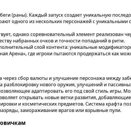
ги (раны). Каждый запуск создает уникальную последов
рают одного из нескольких персонажей с уникальными 
вует, однако соревновательный элемент реализован че
еству набранных очков и точности попаданий в ритм.
полнительный слой контента: уникальные модификатор
чная Арена», где игроки пытаются продержаться как мо
на через сбор валюты и улучшение персонажа между заб
а разблокировку нового оружия, улучшений и пассивных
позволяющее адаптировать его под свой стиль игры. М
озволяет открывать новые ветки развития, добавляющи
ировки и косметических предметов. Система крафта по
разряды, замораживание врагов или взрывные пули.
новичкам