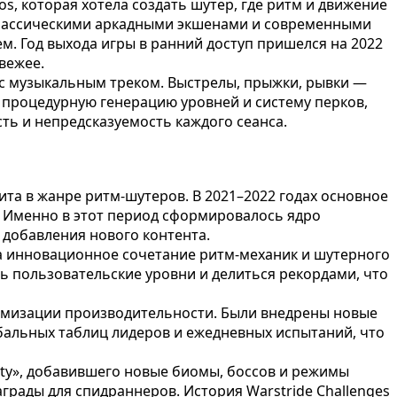
s, которая хотела создать шутер, где ритм и движение
 классическими аркадными экшенами и современными
м. Год выхода игры в ранний доступ пришелся на 2022
вежее.
 с музыкальным треком. Выстрелы, прыжки, рывки —
а процедурную генерацию уровней и систему перков,
ть и непредсказуемость каждого сеанса.
ита в жанре ритм-шутеров. В 2021–2022 годах основное
. Именно в этот период сформировалось ядро
 добавления нового контента.
а инновационное сочетание ритм-механик и шутерного
ть пользовательские уровни и делиться рекордами, что
тимизации производительности. Были внедрены новые
бальных таблиц лидеров и ежедневных испытаний, что
ity», добавившего новые биомы, боссов и режимы
рады для спидраннеров. История Warstride Challenges