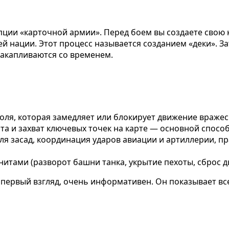
ции «карточной армии». Перед боем вы создаете свою к
ей нации. Этот процесс называется созданием «деки». З
 накапливаются со временем.
ля, которая замедляет или блокирует движение вражеск
 и захват ключевых точек на карте — основной способ
я засад, координация ударов авиации и артиллерии, 
тами (разворот башни танка, укрытие пехоты, сброс д
 первый взгляд, очень информативен. Он показывает вс