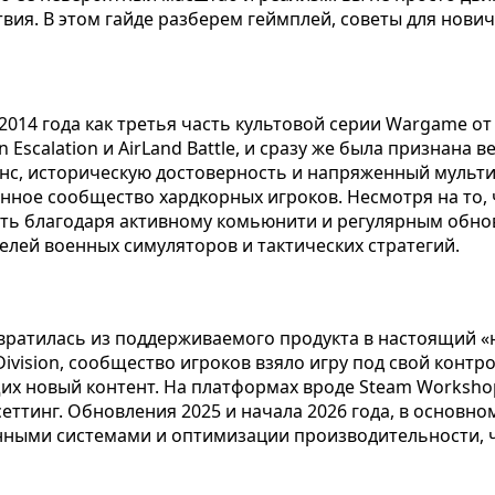
ия. В этом гайде разберем геймплей, советы для новичк
014 года как третья часть культовой серии Wargame от 
Escalation и AirLand Battle, и сразу же была признана 
анс, историческую достоверность и напряженный мульт
анное сообщество хардкорных игроков. Несмотря на то
ить благодаря активному комьюнити и регулярным обнов
елей военных симуляторов и тактических стратегий.
евратилась из поддерживаемого продукта в настоящий «
Division, сообщество игроков взяло игру под свой конт
х новый контент. На платформах вроде Steam Worksho
ттинг. Обновления 2025 и начала 2026 года, в основ
ыми системами и оптимизации производительности, чт