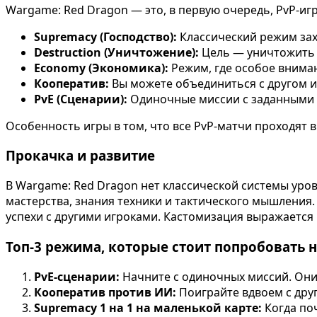
Wargame: Red Dragon — это, в первую очередь, PvP-иг
Supremacy (Господство):
Классический режим захв
Destruction (Уничтожение):
Цель — уничтожить 
Economy (Экономика):
Режим, где особое вниман
Кооператив:
Вы можете объединиться с другом 
PvE (Сценарии):
Одиночные миссии с заданными 
Особенность игры в том, что все PvP-матчи проходят в 
Прокачка и развитие
В Wargame: Red Dragon нет классической системы уров
мастерства, знания техники и тактического мышления.
успехи с другими игроками. Кастомизация выражается 
Топ-3 режима, которые стоит попробовать 
PvE-сценарии:
Начните с одиночных миссий. Они
Кооператив против ИИ:
Поиграйте вдвоем с друг
Supremacy 1 на 1 на маленькой карте:
Когда поч