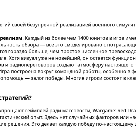
егий своей безупречной реализацией военного симулято
 реализм
. Каждый из более чем 1400 юнитов в игре им
альность обзора — все это смоделировано с потрясающе
тся гораздо больше, чем простое численное превосходс
е. Хотя визуал уже не новейший, он остается функцион
вов и радиопереговоров создают атмосферу настоящего 
гра построена вокруг командной работы, особенно в фо
мопомощь — залог победы. Многие игроки состоят в кла
стратегий?
 упрощают геймплей ради массовости, Wargame: Red Dra
ктический опыт. Здесь нет случайных факторов или «вез
кие решения. Это делает каждую победу по-настоящему 