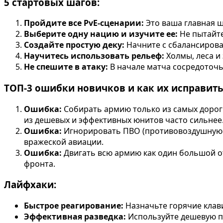
5 стартовых шагов:
Пройдите все PvE-сценарии:
Это ваша главная ш
Выберите одну нацию и изучите ее:
Не пытайте
Создайте простую деку:
Начните с сбалансирова
Научитесь использовать рельеф:
Холмы, леса и
Не спешите в атаку:
В начале матча сосредоточь
ТОП-3 ошибки новичков и как их исправить
Ошибка:
Собирать армию только из самых доро
из дешевых и эффективных юнитов часто сильнее
Ошибка:
Игнорировать ПВО (противовоздушную
вражеской авиации.
Ошибка:
Двигать всю армию как один большой о
фронта.
Лайфхаки:
Быстрое реагирование:
Назначьте горячие клави
Эффективная разведка:
Используйте дешевую пе