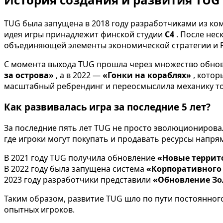
TUG была запущена в 2018 году разработчиками из к
идея игры принадлежит финской студии
C4
. После не
объединяющей элементы экономической стратегии и P
С момента выхода TUG прошла через множество обнов
за острова»
, а в 2022 —
«Гонки на кораблях»
, котор
масштабный ребрендинг и переосмыслила механику тор
Как развивалась игра за последние 5 лет?
За последние пять лет TUG не просто эволюционирова
где игроки могут покупать и продавать ресурсы напря
В 2021 году TUG получила обновление
«Новые терри
В 2022 году была запущена система
«Корпоративного
2023 году разработчики представили
«Обновление Зо
Таким образом, развитие TUG шло по пути постоянног
опытных игроков.