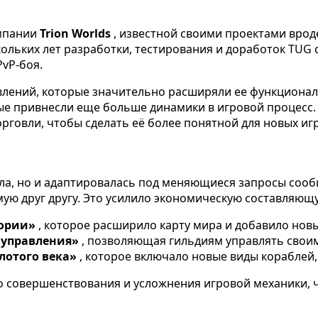
омпании
Trion Worlds
, известной своими проектами врод
скольких лет разработки, тестирования и доработок TU
vP-боя.
лений, которые значительно расширяли ее функционал.
ые привнесли еще больше динамики в игровой процесс. 
говли, чтобы сделать её более понятной для новых иг
ла, но и адаптировалась под меняющиеся запросы сообщ
мую друг другу. Это усилило экономическую составляющ
тории»
, которое расширило карту мира и добавило новы
 управления»
, позволяющая гильдиям управлять своим
лотого века»
, которое включало новые виды кораблей
о совершенствования и усложнения игровой механики, ч