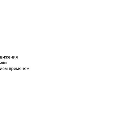
движения
ики
ением временем