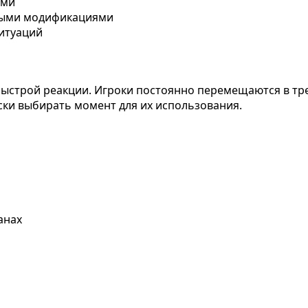
ами
ьными модификациями
ситуаций
быстрой реакции. Игроки постоянно перемещаются в тр
ски выбирать момент для их использования.
анах