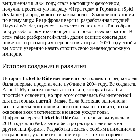
выпущенная в 2004 году, стала настоящим феноменом,
получив престижную награду «Игра года» в Германии (Spiel
des Jahres) и продавшись тиражом более 18 миллионов копий
по всему миру. Ее цифровая версия, разработанная студией
Days of Wonder, перенесла весь этот успех в онлайн, собрав
вокруг себя огромное сообщество игроков всех возрастов. В
этом гайде разберем геймплей, дадим ценные советы для
новичков и рассмотрим перспективы игры в 2026 году, чтобы
вы могли уверенно начать строить свою железнодорожную
империю.
История создания и развития
История
Ticket to Ride
начинается с настольной игры, которая
была впервые представлена публике в 2004 году. Ее создатель,
Алан Р. Мун, хотел сделать стратегию, которая была бы
простой в освоении, но при этом оставалась бы интересной
для повторных партий. Задача была блестяще выполнена:
всего за несколько ходов игроки понимают правила, но на
освоение всех тактических нюансов уходят годы.
Цифровая версия
Ticket to Ride
была впервые выпущена в
2010 году для iPad, а затем быстро распространилась на
другие платформы
. Разработка велась с особым вниманием к
сохранению духа оригинальной игры. С тех пор проект