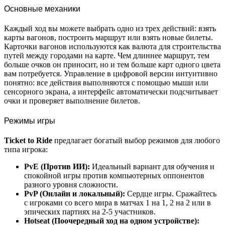
Основные механики
Каждый ход вы можете выбрать одно из трех действий: взять
карты вагонов, построить маршрут или взять новые билеты.
Карточки вагонов используются как валюта для строительства
путей между городами на карте. Чем длиннее маршрут, тем
больше очков он приносит, но и тем больше карт одного цвета
вам потребуется. Управление в цифровой версии интуитивно
понятно: все действия выполняются с помощью мыши или
сенсорного экрана, а интерфейс автоматически подсчитывает
очки и проверяет выполнение билетов.
Режимы игры
Ticket to Ride
предлагает богатый выбор режимов для любого
типа игрока:
PvE (Против ИИ):
Идеальный вариант для обучения и
спокойной игры против компьютерных оппонентов
разного уровня сложности.
PvP (Онлайн и локальный):
Сердце игры. Сражайтесь
с игроками со всего мира в матчах 1 на 1, 2 на 2 или в
эпических партиях на 2-5 участников.
Hotseat (Поочередный ход на одном устройстве):