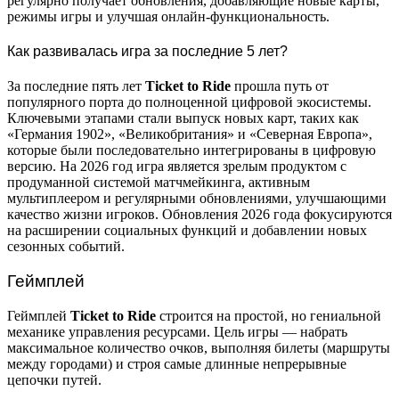
регулярно получает обновления, добавляющие новые карты,
режимы игры и улучшая онлайн-функциональность.
Как развивалась игра за последние 5 лет?
За последние пять лет
Ticket to Ride
прошла путь от
популярного порта до полноценной цифровой экосистемы.
Ключевыми этапами стали выпуск новых карт, таких как
«Германия 1902», «Великобритания» и «Северная Европа»,
которые были последовательно интегрированы в цифровую
версию. На 2026 год игра является зрелым продуктом с
продуманной системой матчмейкинга, активным
мультиплеером и регулярными обновлениями, улучшающими
качество жизни игроков. Обновления 2026 года фокусируются
на расширении социальных функций и добавлении новых
сезонных событий.
Геймплей
Геймплей
Ticket to Ride
строится на простой, но гениальной
механике управления ресурсами. Цель игры — набрать
максимальное количество очков, выполняя билеты (маршруты
между городами) и строя самые длинные непрерывные
цепочки путей.