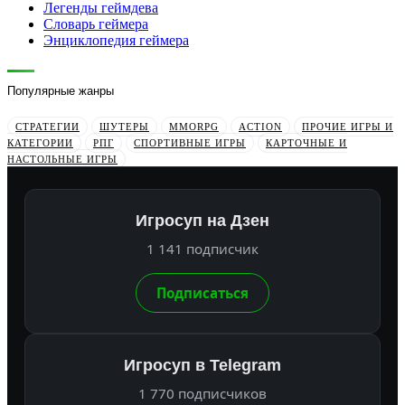
Легенды геймдева
Словарь геймера
Энциклопедия геймера
Популярные жанры
СТРАТЕГИИ
ШУТЕРЫ
MMORPG
ACTION
ПРОЧИЕ ИГРЫ И
КАТЕГОРИИ
РПГ
СПОРТИВНЫЕ ИГРЫ
КАРТОЧНЫЕ И
НАСТОЛЬНЫЕ ИГРЫ
Игросуп на Дзен
1 141 подписчик
Подписаться
Игросуп в Telegram
1 770 подписчиков