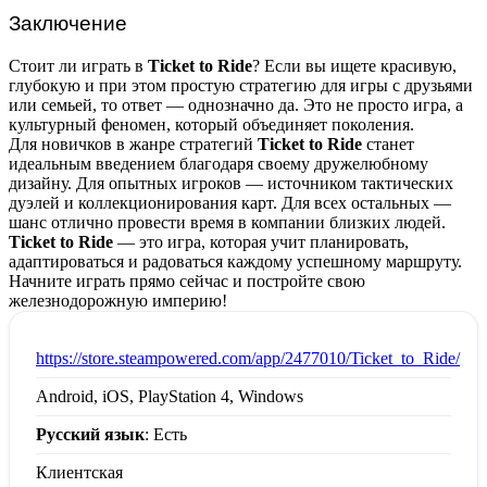
Заключение
Стоит ли играть в
Ticket to Ride
? Если вы ищете красивую,
глубокую и при этом простую стратегию для игры с друзьями
или семьей, то ответ — однозначно да. Это не просто игра, а
культурный феномен, который объединяет поколения.
Для новичков в жанре стратегий
Ticket to Ride
станет
идеальным введением благодаря своему дружелюбному
дизайну. Для опытных игроков — источником тактических
дуэлей и коллекционирования карт. Для всех остальных —
шанс отлично провести время в компании близких людей.
Ticket to Ride
— это игра, которая учит планировать,
адаптироваться и радоваться каждому успешному маршруту.
Начните играть прямо сейчас и постройте свою
железнодорожную империю!
:
https://store.steampowered.com/app/2477010/Ticket_to_Ride/
Android, iOS, PlayStation 4, Windows
Русский язык
: Есть
Клиентская