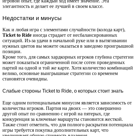
игровой опыт, где каждый ход имеет значение. Эта
элегантность и делает ее лучшей в своем классе.
Недостатки и минусы
Как и любая игра с элементами случайности (колода карт),
Ticket to Ride
иногда страдает от несбалансированных
ситуаций. Из-за удачи в начальной руке или в вытягивании
нужных цветов вы можете оказаться в заведомо проигрышной
позиции.
Кроме того, для самых хардкорных игроков глубина стратегии
может показаться ограниченной после сотен проведенных
партий на одной и той же карте. Хотя количество комбинаций
велико, основные выигрышные стратегии со временем
становятся очевидны.
Слабые стороны Ticket to Ride, о которых стоит знать
Еще одним потенциальным минусом является зависимость от
количества игроков. Партия на двоих — это совершенно
другой опыт по сравнению с игрой на пятерых, где
конкуренция за ключевые маршруты становится жесткой.
Также стоит отметить, что для полного раскрытия потенциала
игры требуется покупка дополнительных карт, что
увеличивает общую стоимость владения.