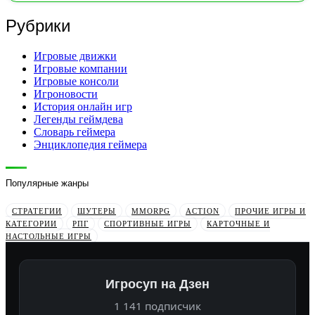
Рубрики
Игровые движки
Игровые компании
Игровые консоли
Игроновости
История онлайн игр
Легенды геймдева
Словарь геймера
Энциклопедия геймера
Популярные жанры
СТРАТЕГИИ
ШУТЕРЫ
MMORPG
ACTION
ПРОЧИЕ ИГРЫ И
КАТЕГОРИИ
РПГ
СПОРТИВНЫЕ ИГРЫ
КАРТОЧНЫЕ И
НАСТОЛЬНЫЕ ИГРЫ
Игросуп на Дзен
1 141 подписчик