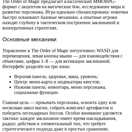
The Order of Magic предлагает классический MMORPG-
формат с акцентом на магические бои, исследование мира и
развитие персонажа. Игра идеально сбалансирована: новички
быстро осваивают базовые механики, а опытные игроки
находят глубину в тактическом построении заклинаний и
кооперативных стратегиях.
Основные механики
Управление в The Order of Magic интуитивно: WASD для
перемещения, левая кнопка мыши — для взаимодействия с
объектами, цифры 1–8 — для активации заклинаний.
Интерфейс разделён на три зоны:
Верхняя панель: здоровье, мана, уровень;
Центр: мини-карта и индикаторы квестов;
Нижняя панель: инвентарь, меню персонажа,
социальные функции.
Главная цель — прокачать персонажа, освоить одну или
несколько школ магии, собрать комплект артефактов и
победить легендарных боссов. Особое внимание уделяется
тактике: каждое заклинание имеет время накладывания,
радиус действия и элементальный тип, что требует
стратегического подхода даже в простых сражениях.