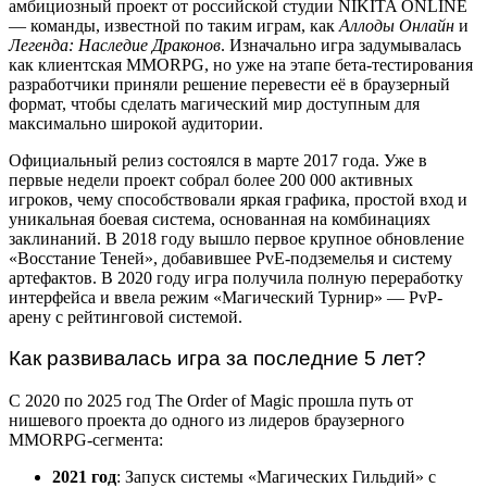
амбициозный проект от российской студии NIKITA ONLINE
— команды, известной по таким играм, как
Аллоды Онлайн
и
Легенда: Наследие Драконов
. Изначально игра задумывалась
как клиентская MMORPG, но уже на этапе бета-тестирования
разработчики приняли решение перевести её в браузерный
формат, чтобы сделать магический мир доступным для
максимально широкой аудитории.
Официальный релиз состоялся в марте 2017 года. Уже в
первые недели проект собрал более 200 000 активных
игроков, чему способствовали яркая графика, простой вход и
уникальная боевая система, основанная на комбинациях
заклинаний. В 2018 году вышло первое крупное обновление
«Восстание Теней», добавившее PvE-подземелья и систему
артефактов. В 2020 году игра получила полную переработку
интерфейса и ввела режим «Магический Турнир» — PvP-
арену с рейтинговой системой.
Как развивалась игра за последние 5 лет?
С 2020 по 2025 год The Order of Magic прошла путь от
нишевого проекта до одного из лидеров браузерного
MMORPG-сегмента:
2021 год
: Запуск системы «Магических Гильдий» с