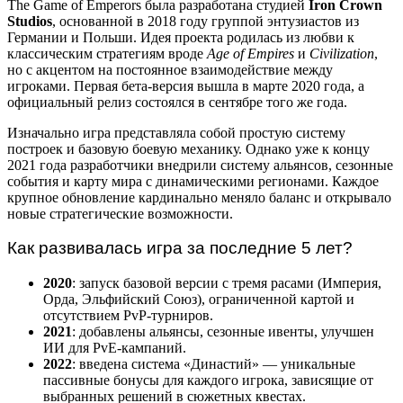
The Game of Emperors была разработана студией
Iron Crown
Studios
, основанной в 2018 году группой энтузиастов из
Германии и Польши. Идея проекта родилась из любви к
классическим стратегиям вроде
Age of Empires
и
Civilization
,
но с акцентом на постоянное взаимодействие между
игроками. Первая бета-версия вышла в марте 2020 года, а
официальный релиз состоялся в сентябре того же года.
Изначально игра представляла собой простую систему
построек и базовую боевую механику. Однако уже к концу
2021 года разработчики внедрили систему альянсов, сезонные
события и карту мира с динамическими регионами. Каждое
крупное обновление кардинально меняло баланс и открывало
новые стратегические возможности.
Как развивалась игра за последние 5 лет?
2020
: запуск базовой версии с тремя расами (Империя,
Орда, Эльфийский Союз), ограниченной картой и
отсутствием PvP-турниров.
2021
: добавлены альянсы, сезонные ивенты, улучшен
ИИ для PvE-кампаний.
2022
: введена система «Династий» — уникальные
пассивные бонусы для каждого игрока, зависящие от
выбранных решений в сюжетных квестах.