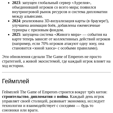
2023
: запущен глобальный сервер «Аурелия»,
объединивший игроков со всего мира; появился
внутриигровой рынок ресурсов и система дипломатии
между альянсами.
2024
: реализована 3D-визуализация карты (в браузере!),
улучшена анимация боёв, добавлены ежемесячные
турниры с призовым фондом.
2025
: запущена система «Живого мира» — события на
карте теперь зависят от коллективных действий игроков
(например, если 70% игроков атакуют одну зону, она
становится «зоной хаоса» с особыми правилами).
Эти обновления сделали The Game of Emperors не просто
стратегией, а живой экосистемой, где каждый игрок влияет на
ход истории.
Геймплей
Геймплей The Game of Emperors строится вокруг трёх китов:
строительство
,
дипломатия
и
война
. Каждый день игрок
управляет своей столицей, развивает экономику, исследует
технологии и взаимодействует с соседями — будь то
союзники или враги.