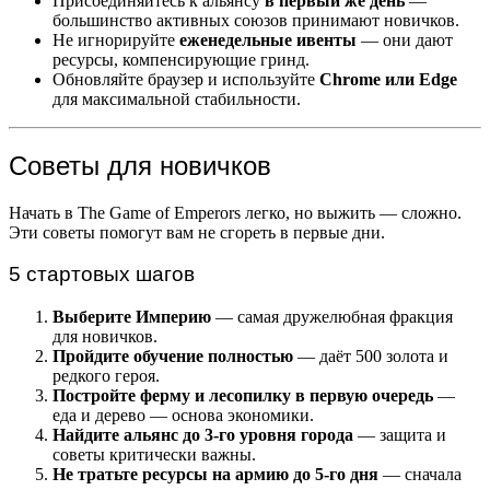
Присоединяйтесь к альянсу
в первый же день
—
большинство активных союзов принимают новичков.
Не игнорируйте
еженедельные ивенты
— они дают
ресурсы, компенсирующие гринд.
Обновляйте браузер и используйте
Chrome или Edge
для максимальной стабильности.
Советы для новичков
Начать в The Game of Emperors легко, но выжить — сложно.
Эти советы помогут вам не сгореть в первые дни.
5 стартовых шагов
Выберите Империю
— самая дружелюбная фракция
для новичков.
Пройдите обучение полностью
— даёт 500 золота и
редкого героя.
Постройте ферму и лесопилку в первую очередь
—
еда и дерево — основа экономики.
Найдите альянс до 3-го уровня города
— защита и
советы критически важны.
Не тратьте ресурсы на армию до 5-го дня
— сначала