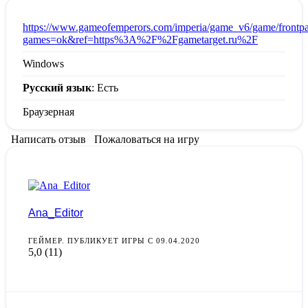
:
https://www.gameofemperors.com/imperia/game_v6/game/frontp
games=ok&ref=https%3A%2F%2Fgametarget.ru%2F
Windows
Русский язык
: Есть
Браузерная
Написать отзыв
Пожаловаться на игру
Ana_Editor
ГЕЙМЕР. ПУБЛИКУЕТ ИГРЫ С 09.04.2020
5,0
(11)