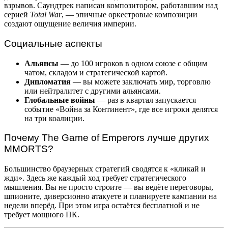
взрывов. Саундтрек написан композитором, работавшим над
серией
Total War
, — эпичные оркестровые композиции
создают ощущение величия империи.
Социальные аспекты
Альянсы
— до 100 игроков в одном союзе с общим
чатом, складом и стратегической картой.
Дипломатия
— вы можете заключать мир, торговлю
или нейтралитет с другими альянсами.
Глобальные войны
— раз в квартал запускается
событие «Война за Континент», где все игроки делятся
на три коалиции.
Почему The Game of Emperors лучше других
MMORTS?
Большинство браузерных стратегий сводятся к «кликай и
жди». Здесь же каждый ход требует стратегического
мышления. Вы не просто строите — вы ведёте переговоры,
шпионите, диверсионно атакуете и планируете кампании на
недели вперёд. При этом игра остаётся бесплатной и не
требует мощного ПК.