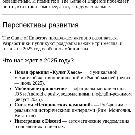
беззащитный. И помните: в The Game of Emperors побеждает
не тот, кто строит быстрее, а тот, кто думает дальше.
Перспективы развития
The Game of Emperors продолжает активно развиваться.
Разработчики публикуют роадмапы каждые три месяца, и
планы на 2025 год особенно амбициозны.
Что нас ждет в 2025 году?
Новая фракция «Культ Хаоса»
— с уникальной
механикой жертвоприношений и тёмной магией (релиз
— июль 2025).
Мобильное приложение
— официальный клиент для
iOS и Android с push-уведомлениями и офлайн-режимом
(август 2025).
Система «Исторических кампаний»
— PvE-режим с
реальными историческими империями (Рим, Монголия,
Византия).
Интеграция с Discord
— автоматические уведомления
о нападениях и ивентах.