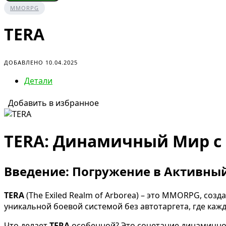
MMORPG
TERA
ДОБАВЛЕНО 10.04.2025
Детали
Добавить в избранное
TERA: Динамичный Мир с
Введение: Погружение в Активны
TERA
(The Exiled Realm of Arborea) – это MMORPG, соз
уникальной боевой системой без автотаргета, где кажд
Что делает
TERA
особенной? Это сочетание динамичног