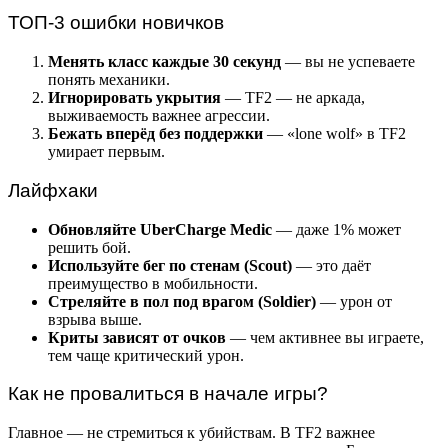
ТОП-3 ошибки новичков
Менять класс каждые 30 секунд
— вы не успеваете
понять механики.
Игнорировать укрытия
— TF2 — не аркада,
выживаемость важнее агрессии.
Бежать вперёд без поддержки
— «lone wolf» в TF2
умирает первым.
Лайфхаки
Обновляйте UberCharge Medic
— даже 1% может
решить бой.
Используйте бег по стенам (Scout)
— это даёт
преимущество в мобильности.
Стреляйте в пол под врагом (Soldier)
— урон от
взрыва выше.
Криты зависят от очков
— чем активнее вы играете,
тем чаще критический урон.
Как не провалиться в начале игры?
Главное — не стремиться к убийствам. В TF2 важнее