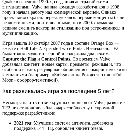
Quake в середине 1990-х, созданная австралийскими
энтузиастами. Valve наняла команду разработчиков в 1998
году и начала работу над коммерческой версией. Однако
проект многократно перезапускался: первые концепты были
реалистичными, почти военными, но в 2000-х команда
решила сменить вектор на стилизацию под ретро-комиксы и
мультипликацию.
Игра вышла 10 октября 2007 года в составе Orange Box —
вместе с Half-Life 2: Episode Two и Portal. Изначально TF2
была только мультиплеерной и содержала два режима:
Capture the Flag
и
Control Points
. Со временем Valve
добавляла контент: новые карты, предметы, режимы и, что
особенно важно, регулярные обновления с юмористическими
кампаниями (например, «Smissmas» на Рождество или «Full
Moon» с хоррор-тематикой).
Как развивалась игра за последние 5 лет?
Несмотря на отсутствие крупных анонсов от Valve, развитие
TF2 не остановилось благодаря сообществу и скромной
поддержке разработчиков:
2021 год
: Улучшена система античита, добавлена
поддержка 144+ Гц, обновлён клиент Steam.