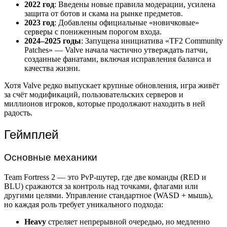
2022 год
: Введены новые правила модерации, усилена
защита от ботов и скама на рынке предметов.
2023 год
: Добавлены официальные «новичковые»
серверы с пониженным порогом входа.
2024–2025 годы
: Запущена инициатива «TF2 Community
Patches» — Valve начала частично утверждать патчи,
созданные фанатами, включая исправления баланса и
качества жизни.
Хотя Valve редко выпускает крупные обновления, игра живёт
за счёт модификаций, пользовательских серверов и
миллионов игроков, которые продолжают находить в ней
радость.
Геймплей
Основные механики
Team Fortress 2 — это PvP-шутер, где две команды (RED и
BLU) сражаются за контроль над точками, флагами или
другими целями. Управление стандартное (WASD + мышь),
но каждая роль требует уникального подхода:
Heavy
стреляет непрерывной очередью, но медленно