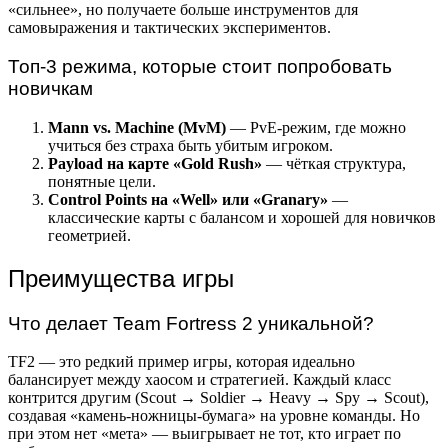
«сильнее», но получаете больше инструментов для
самовыражения и тактических экспериментов.
Топ-3 режима, которые стоит попробовать
новичкам
Mann vs. Machine (MvM)
— PvE-режим, где можно
учиться без страха быть убитым игроком.
Payload на карте «Gold Rush»
— чёткая структура,
понятные цели.
Control Points на «Well» или «Granary»
—
классические карты с балансом и хорошей для новичков
геометрией.
Преимущества игры
Что делает Team Fortress 2 уникальной?
TF2 — это редкий пример игры, которая идеально
балансирует между хаосом и стратегией. Каждый класс
контрится другим (Scout → Soldier → Heavy → Spy → Scout),
создавая «камень-ножницы-бумага» на уровне команды. Но
при этом нет «мета» — выигрывает не тот, кто играет по