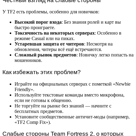
Честный взгляд на слабые стороны
У TF2 есть проблемы, особенно для новичков:
Высокий порог входа
: Без знания ролей и карт вы
быстро проиграете.
Токсичность на некоторых серверах
: Особенно в
режиме Casual или на пиках.
Устаревшая защита от читеров
: Несмотря на
обновления, читеры всё ещё встречаются.
Сложный рынок предметов
: Новичку легко попасть на
мошенников.
Как избежать этих проблем?
Играйте на официальных серверах с пометкой «Newbie
Friendly».
Используйте текстовые команды вместо микрофона,
если не готовы к общению.
Не торгуйте на рынке без знаний — начните с
бесплатных предметов.
Установите сообщественные античит-моды (например,
«TF2 Comp Fix»).
Слабые стороны Team Fortress 2, о которых