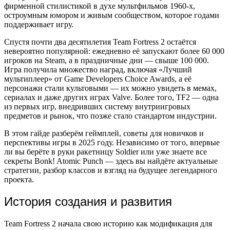
фирменной стилистикой в духе мультфильмов 1960-х,
остроумным юмором и живым сообществом, которое годами
поддерживает игру.
Спустя почти два десятилетия Team Fortress 2 остаётся
невероятно популярной: ежедневно её запускают более 60 000
игроков на Steam, а в праздничные дни — свыше 100 000.
Игра получила множество наград, включая «Лучший
мультиплеер» от Game Developers Choice Awards, а её
персонажи стали культовыми — их можно увидеть в мемах,
сериалах и даже других играх Valve. Более того, TF2 — одна
из первых игр, внедривших систему внутриигровых
предметов и рынок, что позже стало стандартом индустрии.
В этом гайде разберём геймплей, советы для новичков и
перспективы игры в 2025 году. Независимо от того, впервые
ли вы берёте в руки ракетницу Soldier или уже знаете все
секреты Bonk! Atomic Punch — здесь вы найдёте актуальные
стратегии, разбор классов и взгляд на будущее легендарного
проекта.
История создания и развития
Team Fortress 2 начала свою историю как модификация для