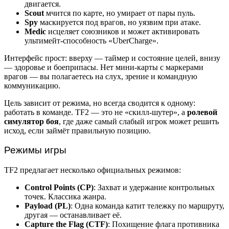
двигается.
Scout
мчится по карте, но умирает от пары пуль.
Spy
маскируется под врагов, но уязвим при атаке.
Medic
исцеляет союзников и может активировать
ультимейт-способность «UberCharge».
Интерфейс прост: вверху — таймер и состояние целей, внизу
— здоровье и боеприпасы. Нет мини-карты с маркерами
врагов — вы полагаетесь на слух, зрение и командную
коммуникацию.
Цель зависит от режима, но всегда сводится к одному:
работать в команде. TF2 — это не «скилл-шутер», а
ролевой
симулятор боя
, где даже самый слабый игрок может решить
исход, если займёт правильную позицию.
Режимы игры
TF2 предлагает несколько официальных режимов:
Control Points (CP)
: Захват и удержание контрольных
точек. Классика жанра.
Payload (PL)
: Одна команда катит тележку по маршруту,
другая — останавливает её.
Capture the Flag (CTF)
: Похищение флага противника