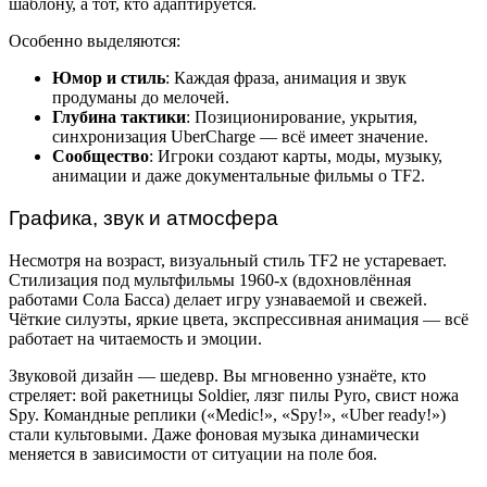
шаблону, а тот, кто адаптируется.
Особенно выделяются:
Юмор и стиль
: Каждая фраза, анимация и звук
продуманы до мелочей.
Глубина тактики
: Позиционирование, укрытия,
синхронизация UberCharge — всё имеет значение.
Сообщество
: Игроки создают карты, моды, музыку,
анимации и даже документальные фильмы о TF2.
Графика, звук и атмосфера
Несмотря на возраст, визуальный стиль TF2 не устаревает.
Стилизация под мультфильмы 1960-х (вдохновлённая
работами Сола Басса) делает игру узнаваемой и свежей.
Чёткие силуэты, яркие цвета, экспрессивная анимация — всё
работает на читаемость и эмоции.
Звуковой дизайн — шедевр. Вы мгновенно узнаёте, кто
стреляет: вой ракетницы Soldier, лязг пилы Pyro, свист ножа
Spy. Командные реплики («Medic!», «Spy!», «Uber ready!»)
стали культовыми. Даже фоновая музыка динамически
меняется в зависимости от ситуации на поле боя.