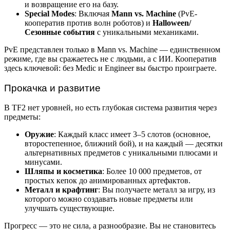
и возвращение его на базу.
Special Modes
: Включая
Mann vs. Machine
(PvE-
кооператив против волн роботов) и
Halloween/
Сезонные события
с уникальными механиками.
PvE представлен только в Mann vs. Machine — единственном
режиме, где вы сражаетесь не с людьми, а с ИИ. Кооператив
здесь ключевой: без Medic и Engineer вы быстро проиграете.
Прокачка и развитие
В TF2 нет уровней, но есть глубокая система развития через
предметы:
Оружие
: Каждый класс имеет 3–5 слотов (основное,
второстепенное, ближний бой), и на каждый — десятки
альтернативных предметов с уникальными плюсами и
минусами.
Шляпы и косметика
: Более 10 000 предметов, от
простых кепок до анимированных артефактов.
Металл и крафтинг
: Вы получаете металл за игру, из
которого можно создавать новые предметы или
улучшать существующие.
Прогресс — это не сила, а разнообразие. Вы не становитесь