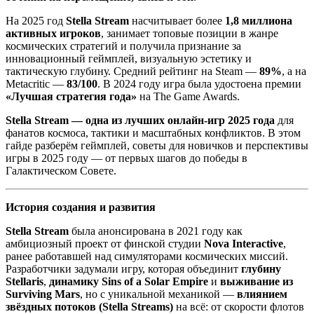
На 2025 год
Stella Stream
насчитывает более
1,8 миллиона
активных игроков
, занимает топовые позиции в жанре
космических стратегий и получила признание за
инновационный геймплей, визуальную эстетику и
тактическую глубину. Средний рейтинг на Steam —
89%
, а на
Metacritic —
83/100
. В 2024 году игра была удостоена премии
«Лучшая стратегия года»
на The Game Awards.
Stella Stream — одна из лучших онлайн-игр 2025 года
для
фанатов космоса, тактики и масштабных конфликтов. В этом
гайде разберём геймплей, советы для новичков и перспективы
игры в 2025 году — от первых шагов до победы в
Галактическом Совете.
История создания и развития
Stella Stream
была анонсирована в 2021 году как
амбициозный проект от финской студии
Nova Interactive
,
ранее работавшей над симуляторами космических миссий.
Разработчики задумали игру, которая объединит
глубину
Stellaris
,
динамику Sins of a Solar Empire
и
выживание из
Surviving Mars
, но с уникальной механикой —
влиянием
звёздных потоков (Stella Streams)
на всё: от скорости флотов