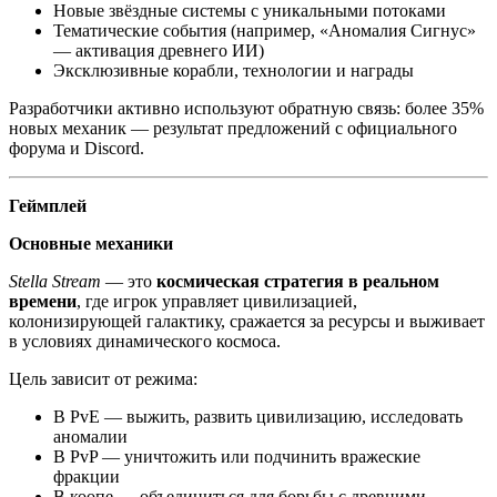
Новые звёздные системы с уникальными потоками
Тематические события (например, «Аномалия Сигнус»
— активация древнего ИИ)
Эксклюзивные корабли, технологии и награды
Разработчики активно используют обратную связь: более 35%
новых механик — результат предложений с официального
форума и Discord.
Геймплей
Основные механики
Stella Stream
— это
космическая стратегия в реальном
времени
, где игрок управляет цивилизацией,
колонизирующей галактику, сражается за ресурсы и выживает
в условиях динамического космоса.
Цель зависит от режима:
В PvE — выжить, развить цивилизацию, исследовать
аномалии
В PvP — уничтожить или подчинить вражеские
фракции
В коопе — объединиться для борьбы с древними