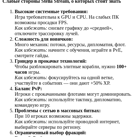
Слабые стороны Stella Stream, о которых стоит знать
Высокие системные требования:
Игра требовательна к GPU и CPU. На слабых ПК
возможны просадки FPS.
Как избежать:
снизьте графику до «средней»,
отключите трассировку лучей.
Сложность для новичков:
Много механик: потоки, ресурсы, дипломатия, флот.
Как избежать:
начните с обучения, играйте в PvE,
смотрите гайды.
Гриндер в прокачке технологий:
Чтобы разблокировать элитные корабли, нужно
100+
часов
игры.
Как избежать:
фокусируйтесь на одной ветке,
участвуйте в событиях — они дают +50% XP.
Баланс PvP:
Игроки с прокачанными флотами могут доминировать.
Как избежать:
используйте тактику, дипломатию,
командную игру.
Проблемы с сетью в массовых битвах:
При 10 игроках возможны задержки.
Как избежать:
используйте проводной интернет,
выбирайте серверы по региону.
Ограниченный выбор фракций: