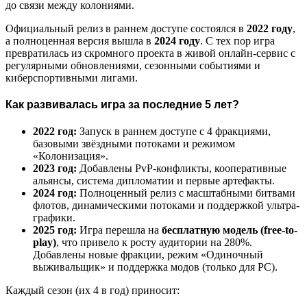
до связи между колониями.
Официальный релиз в раннем доступе состоялся в
2022 году
,
а полноценная версия вышла в
2024 году
. С тех пор игра
превратилась из скромного проекта в живой онлайн-сервис с
регулярными обновлениями, сезонными событиями и
киберспортивными лигами.
Как развивалась игра за последние 5 лет?
2022 год:
Запуск в раннем доступе с 4 фракциями,
базовыми звёздными потоками и режимом
«Колонизация».
2023 год:
Добавлены PvP-конфликты, кооперативные
альянсы, система дипломатии и первые артефакты.
2024 год:
Полноценный релиз с масштабными битвами
флотов, динамическими потоками и поддержкой ультра-
графики.
2025 год:
Игра перешла на
бесплатную модель (free-to-
play)
, что привело к росту аудитории на 280%.
Добавлены новые фракции, режим «Одиночный
выживальщик» и поддержка модов (только для PC).
Каждый сезон (их 4 в год) приносит: