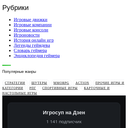
Рубрики
Игровые движки
Игровые компании
Игровые консоли
Игроновости
История онлайн игр
Легенды геймдева
Словарь геймера
Энциклопедия геймера
Популярные жанры
СТРАТЕГИИ
ШУТЕРЫ
MMORPG
ACTION
ПРОЧИЕ ИГРЫ И
КАТЕГОРИИ
РПГ
СПОРТИВНЫЕ ИГРЫ
КАРТОЧНЫЕ И
НАСТОЛЬНЫЕ ИГРЫ
Игросуп на Дзен
1 141 подписчик