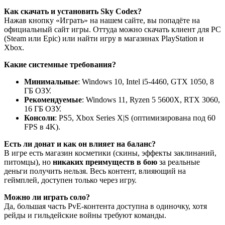
Как скачать и установить Sky Codex?
Нажав кнопку «Играть» на нашем сайте, вы попадёте на
официальный сайт игры. Оттуда можно скачать клиент для PC
(Steam или Epic) или найти игру в магазинах PlayStation и
Xbox.
Какие системные требования?
Минимальные
: Windows 10, Intel i5-4460, GTX 1050, 8
ГБ ОЗУ.
Рекомендуемые
: Windows 11, Ryzen 5 5600X, RTX 3060,
16 ГБ ОЗУ.
Консоли
: PS5, Xbox Series X|S (оптимизирована под 60
FPS в 4K).
Есть ли донат и как он влияет на баланс?
В игре есть магазин косметики (скины, эффекты заклинаний,
питомцы), но
никаких преимуществ в бою
за реальные
деньги получить нельзя. Весь контент, влияющий на
геймплей, доступен только через игру.
Можно ли играть соло?
Да, большая часть PvE-контента доступна в одиночку, хотя
рейды и гильдейские войны требуют команды.