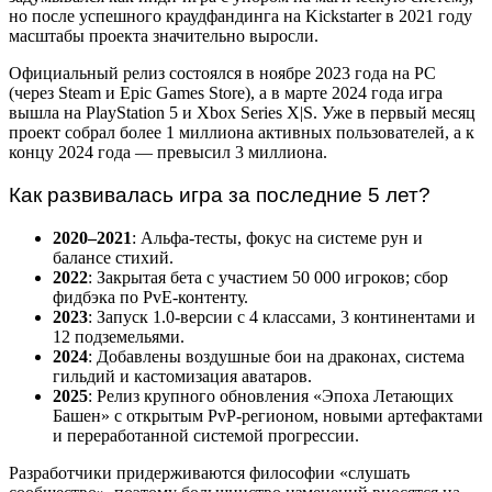
но после успешного краудфандинга на Kickstarter в 2021 году
масштабы проекта значительно выросли.
Официальный релиз состоялся в ноябре 2023 года на PC
(через Steam и Epic Games Store), а в марте 2024 года игра
вышла на PlayStation 5 и Xbox Series X|S. Уже в первый месяц
проект собрал более 1 миллиона активных пользователей, а к
концу 2024 года — превысил 3 миллиона.
Как развивалась игра за последние 5 лет?
2020–2021
: Альфа-тесты, фокус на системе рун и
балансе стихий.
2022
: Закрытая бета с участием 50 000 игроков; сбор
фидбэка по PvE-контенту.
2023
: Запуск 1.0-версии с 4 классами, 3 континентами и
12 подземельями.
2024
: Добавлены воздушные бои на драконах, система
гильдий и кастомизация аватаров.
2025
: Релиз крупного обновления «Эпоха Летающих
Башен» с открытым PvP-регионом, новыми артефактами
и переработанной системой прогрессии.
Разработчики придерживаются философии «слушать