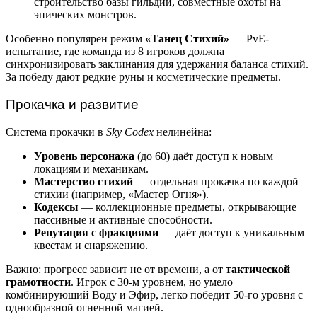
строительство базы гильдии, совместные охоты на
эпических монстров.
Особенно популярен режим
«Танец Стихий»
— PvE-
испытание, где команда из 8 игроков должна
синхронизировать заклинания для удержания баланса стихий.
За победу дают редкие руны и косметические предметы.
Прокачка и развитие
Система прокачки в
Sky Codex
нелинейна:
Уровень персонажа
(до 60) даёт доступ к новым
локациям и механикам.
Мастерство стихий
— отдельная прокачка по каждой
стихии (например, «Мастер Огня»).
Кодексы
— коллекционные предметы, открывающие
пассивные и активные способности.
Репутация с фракциями
— даёт доступ к уникальным
квестам и снаряжению.
Важно: прогресс зависит не от времени, а от
тактической
грамотности
. Игрок с 30-м уровнем, но умело
комбинирующий Воду и Эфир, легко победит 50-го уровня с
однообразной огненной магией.