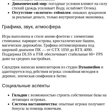
Динамический мир
: погодные условия влияют на силу
стихий (дождь усиливает Воду, ослабляет Огонь).
Отсутствие «золотого» геймплея
: никаких аукционов
за реальные деньги, только внутриигровая экономика.
Графика, звук, атмосфера
Игра выполнена в стиле аниме-фэнтези с элементами
стимпанка: парящие острова, кристаллические башни,
магические дирижабли. Графика оптимизирована под
широкий диапазон ПК — от GTX 1050 до RTX 4090.
Поддержка DLSS и FSR обеспечивает стабильные 60+ FPS
даже на средних настройках.
Саундтрек написан композитором из студии
Dynamedion
и
адаптируется под действия игрока: спокойная мелодия в
деревне, эпическая симфония в битве.
Социальные аспекты
Гильдии
с возможностью строить собственные базы на
летающих островах.
Система наставничества
: опытные игроки получают
бонусы за помощь новичкам.