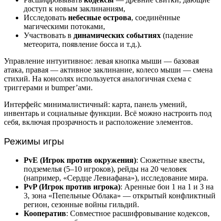
доступ к новым заклинаниям,
Исследовать
небесные острова
, соединённые
магическими потоками,
Участвовать в
динамических событиях
(падение
метеорита, появление босса и т.д.).
Управление интуитивное: левая кнопка мыши — базовая
атака, правая — активное заклинание, колесо мыши — смена
стихий. На консолях используется аналогичная схема с
триггерами и bumper’ами.
Интерфейс минималистичный: карта, панель умений,
инвентарь и социальные функции. Всё можно настроить под
себя, включая прозрачность и расположение элементов.
Режимы игры
PvE (Игрок против окружения)
: Сюжетные квесты,
подземелья (5–10 игроков), рейды на 20 человек
(например, «Сердце Левиафана»), исследование мира.
PvP (Игрок против игрока)
: Аренные бои 1 на 1 и 3 на
3, зона «Пепельные Облака» — открытый конфликтный
регион, сезонные войны гильдий.
Кооператив
: Совместное расшифровывание кодексов,