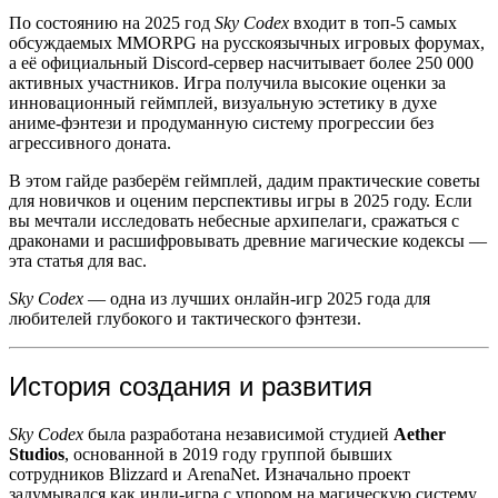
По состоянию на 2025 год
Sky Codex
входит в топ-5 самых
обсуждаемых MMORPG на русскоязычных игровых форумах,
а её официальный Discord-сервер насчитывает более 250 000
активных участников. Игра получила высокие оценки за
инновационный геймплей, визуальную эстетику в духе
аниме-фэнтези и продуманную систему прогрессии без
агрессивного доната.
В этом гайде разберём геймплей, дадим практические советы
для новичков и оценим перспективы игры в 2025 году. Если
вы мечтали исследовать небесные архипелаги, сражаться с
драконами и расшифровывать древние магические кодексы —
эта статья для вас.
Sky Codex
— одна из лучших онлайн-игр 2025 года для
любителей глубокого и тактического фэнтези.
История создания и развития
Sky Codex
была разработана независимой студией
Aether
Studios
, основанной в 2019 году группой бывших
сотрудников Blizzard и ArenaNet. Изначально проект
задумывался как инди-игра с упором на магическую систему,