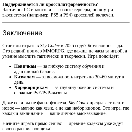
Поддерживается ли кроссплатформенность?
Частично: PC и консоли — разные серверы, но внутри
экосистемы (например, PS5 и PS4) кроссплей включён.
Заключение
Стоит ли играть в
Sky Codex
в 2025 году? Безусловно — да.
Это редкий пример MMORPG, где важны не часы за игрой, а
умение мыслить тактически и творчески. Игра подойдёт:
Новичкам
— за гибкую систему обучения и
адаптивный баланс,
Казуалам
— за возможность играть по 30–60 минут в
день,
Хардкорщикам
— за глубину боевой системы и
сложные PvE/PvP-вызовы.
Даже если вы не фанат фэнтези,
Sky Codex
предлагает нечто
новое — магию как язык, а не как набор кнопок. Это игра, где
каждый заклинание — ваше личное высказывание.
Начните играть прямо сейчас — древние кодексы уже ждут
своего расшифровщика!