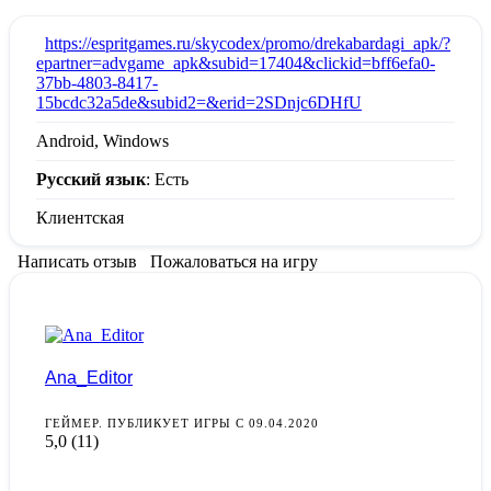
:
https://espritgames.ru/skycodex/promo/drekabardagi_apk/?
epartner=advgame_apk&subid=17404&clickid=bff6efa0-
37bb-4803-8417-
15bcdc32a5de&subid2=&erid=2SDnjc6DHfU
Android, Windows
Русский язык
: Есть
Клиентская
Написать отзыв
Пожаловаться на игру
Ana_Editor
ГЕЙМЕР. ПУБЛИКУЕТ ИГРЫ С 09.04.2020
5,0
(11)