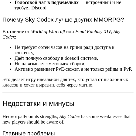
Голосовой чат в подземельях
— встроенный и не
требует Discord.
Почему Sky Codex лучше других MMORPG?
В отличие от
World of Warcraft
или
Final Fantasy XIV
,
Sky
Codex
:
Не требует сотен часов на гринд ради доступа к
контенту,
Даёт полную свободу в боевой системе,
Не навязывает «метовые» сборки,
Активно развивает PvE-сюжет, а не только рейды и PvP.
Это делает игру идеальной для тех, кто устал от шаблонных
классов и хочет выразить себя через магию.
Недостатки и минусы
Несмотрally on its strengths,
Sky Codex
has some weaknesses that
new players should be aware of.
Главные проблемы