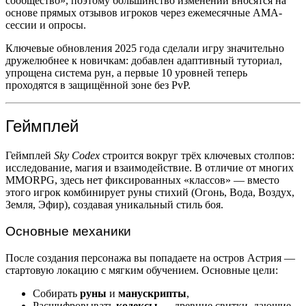
сообщество», поэтому большинство изменений вносятся на
основе прямых отзывов игроков через ежемесячные AMA-
сессии и опросы.
Ключевые обновления 2025 года сделали игру значительно
дружелюбнее к новичкам: добавлен адаптивный туториал,
упрощена система рун, а первые 10 уровней теперь
проходятся в защищённой зоне без PvP.
Геймплей
Геймплей
Sky Codex
строится вокруг трёх ключевых столпов:
исследование, магия и взаимодействие. В отличие от многих
MMORPG, здесь нет фиксированных «классов» — вместо
этого игрок комбинирует руны стихий (Огонь, Вода, Воздух,
Земля, Эфир), создавая уникальный стиль боя.
Основные механики
После создания персонажа вы попадаете на остров Астрия —
стартовую локацию с мягким обучением. Основные цели:
Собирать
руны
и
манускрипты
,
Расшифровывать
кодексы
— древние свитки, дающие