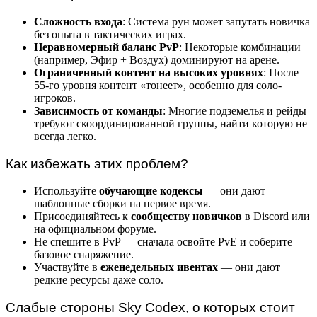
Сложность входа
: Система рун может запутать новичка
без опыта в тактических играх.
Неравномерный баланс PvP
: Некоторые комбинации
(например, Эфир + Воздух) доминируют на арене.
Ограниченный контент на высоких уровнях
: После
55-го уровня контент «тонеет», особенно для соло-
игроков.
Зависимость от команды
: Многие подземелья и рейды
требуют скоординированной группы, найти которую не
всегда легко.
Как избежать этих проблем?
Используйте
обучающие кодексы
— они дают
шаблонные сборки на первое время.
Присоединяйтесь к
сообществу новичков
в Discord или
на официальном форуме.
Не спешите в PvP — сначала освойте PvE и соберите
базовое снаряжение.
Участвуйте в
еженедельных ивентах
— они дают
редкие ресурсы даже соло.
Слабые стороны Sky Codex, о которых стоит