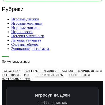
Рубрики
Игровые движки
Игровые компании
Игровые консоли
Игроновости
История онлайн игр
Легенды геймдева
Словарь геймера
Энциклопедия геймера
Популярные жанры
СТРАТЕГИИ
ШУТЕРЫ
MMORPG
ACTION
ПРОЧИЕ ИГРЫ И
КАТЕГОРИИ
РПГ
СПОРТИВНЫЕ ИГРЫ
КАРТОЧНЫЕ И
НАСТОЛЬНЫЕ ИГРЫ
Игросуп на Дзен
1 141 подписчик