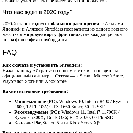
сможете участвовать в бета-тестах VR и новых гор.
Что нас ждет в 2026 году?
2026-й станет
годом глобального расширения
: с Альпами,
Японией и Аляской Shredders превратится из одного горного
массива в
мировую карту фристайла
, где каждый регион —
новая философия сноубординга.
FAQ
Как скачать и установить Shredders?
Нажав кнопку «Играть» на нашем сайте, вы попадёте на
официальный сайт игры. Оттуда — в Steam, Microsoft Store,
PlayStation Store или Xbox Store.
Какие системные требования?
Минимальные (PC)
: Windows 10, Intel i5-8400 / Ryzen 5
2600, 12 ГБ ОЗУ, GTX 1660 Super, 50 ГБ SSD.
Рекомендуемые (PC)
: Windows 11, Intel i7-11700K /
Ryzen 7 5800X, 16 ГБ ОЗУ, RTX 3070, 60 ГБ SSD.
Консоли: PlayStation 5 или Xbox Series X|S.
Есть ли донат и как он влияет на баланс?