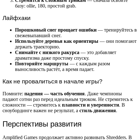
Стремятся к сложным трюкам
— сначала освойте
базу: ollie, 180, простой grab.
Лайфхаки
Порошковый снег прощает ошибки
— тренируйтесь в
свежевыпавший снег.
Используйте деревья как ориентиры
— они помогают
держать траекторию.
Снимайте с низкого ракурса
— это добавляет
драматизма даже простому спуску.
Повторяйте маршруты
— с каждым разом
выносливость растёт, а время падает.
Как не провалиться в начале игры?
Помните:
падения — часть обучения
. Даже чемпионы
падают сотни раз перед идеальным трюком. Не стремитесь к
сложности — стремитесь к
плавности и уверенности
. В
сноубординге важен не результат, а
стиль движения
.
Перспективы развития
Amplified Games продолжает активно развивать Shredders. В