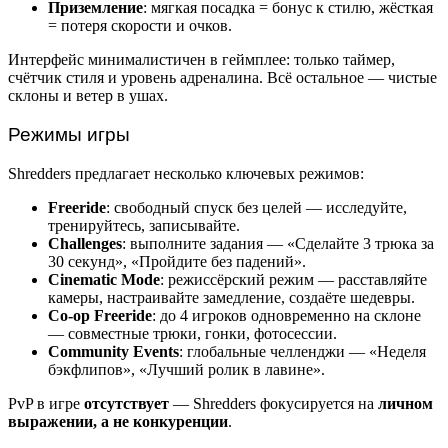
Приземление
: мягкая посадка = бонус к стилю, жёсткая
= потеря скорости и очков.
Интерфейс минималистичен в геймплее: только таймер,
счётчик стиля и уровень адреналина. Всё остальное — чистые
склоны и ветер в ушах.
Режимы игры
Shredders предлагает несколько ключевых режимов:
Freeride
: свободный спуск без целей — исследуйте,
тренируйтесь, записывайте.
Challenges
: выполните задания — «Сделайте 3 трюка за
30 секунд», «Пройдите без падений».
Cinematic Mode
: режиссёрский режим — расставляйте
камеры, настраивайте замедление, создаёте шедевры.
Co-op Freeride
: до 4 игроков одновременно на склоне
— совместные трюки, гонки, фотосессии.
Community Events
: глобальные челленджи — «Неделя
бэкфлипов», «Лучший ролик в лавине».
PvP в игре
отсутствует
— Shredders фокусируется на
личном
выражении, а не конкуренции
.