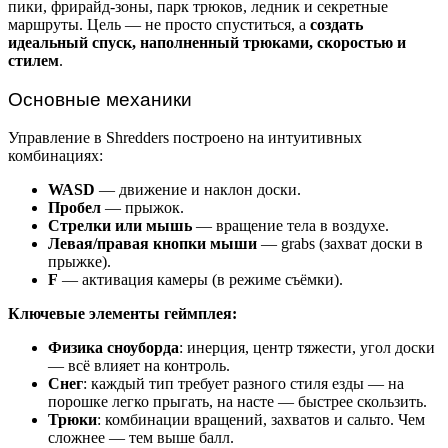
пики, фрирайд-зоны, парк трюков, ледник и секретные
маршруты. Цель — не просто спуститься, а
создать
идеальный спуск, наполненный трюками, скоростью и
стилем
.
Основные механики
Управление в Shredders построено на интуитивных
комбинациях:
WASD
— движение и наклон доски.
Пробел
— прыжок.
Стрелки или мышь
— вращение тела в воздухе.
Левая/правая кнопки мыши
— grabs (захват доски в
прыжке).
F
— активация камеры (в режиме съёмки).
Ключевые элементы геймплея:
Физика сноуборда
: инерция, центр тяжести, угол доски
— всё влияет на контроль.
Снег
: каждый тип требует разного стиля езды — на
порошке легко прыгать, на насте — быстрее скользить.
Трюки
: комбинации вращений, захватов и сальто. Чем
сложнее — тем выше балл.