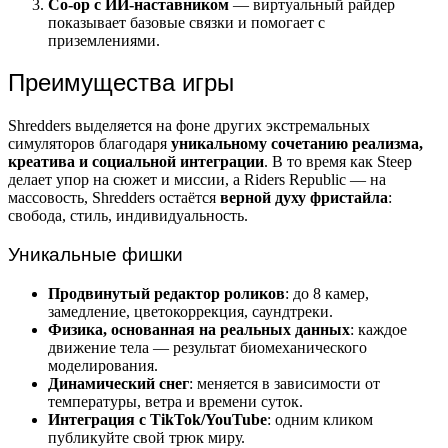
Co-op с ИИ-наставником
— виртуальный райдер
показывает базовые связки и помогает с
приземлениями.
Преимущества игры
Shredders выделяется на фоне других экстремальных
симуляторов благодаря
уникальному сочетанию реализма,
креатива и социальной интеграции
. В то время как Steep
делает упор на сюжет и миссии, а Riders Republic — на
массовость, Shredders остаётся
верной духу фристайла
:
свобода, стиль, индивидуальность.
Уникальные фишки
Продвинутый редактор роликов
: до 8 камер,
замедление, цветокоррекция, саундтреки.
Физика, основанная на реальных данных
: каждое
движение тела — результат биомеханического
моделирования.
Динамический снег
: меняется в зависимости от
температуры, ветра и времени суток.
Интеграция с TikTok/YouTube
: одним кликом
публикуйте свой трюк миру.