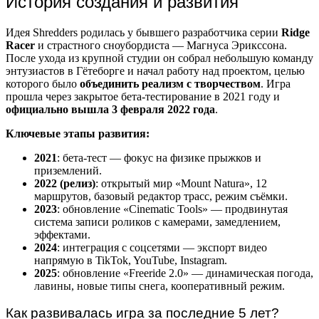
История создания и развития
Идея Shredders родилась у бывшего разработчика серии
Ridge
Racer
и страстного сноубордиста — Магнуса Эрикссона.
После ухода из крупной студии он собрал небольшую команду
энтузиастов в Гётеборге и начал работу над проектом, целью
которого было
объединить реализм с творчеством
. Игра
прошла через закрытое бета-тестирование в 2021 году и
официально вышла 3 февраля 2022 года
.
Ключевые этапы развития:
2021
: бета-тест — фокус на физике прыжков и
приземлений.
2022 (релиз)
: открытый мир «Mount Natura», 12
маршрутов, базовый редактор трасс, режим съёмки.
2023
: обновление «Cinematic Tools» — продвинутая
система записи роликов с камерами, замедлением,
эффектами.
2024
: интеграция с соцсетями — экспорт видео
напрямую в TikTok, YouTube, Instagram.
2025
: обновление «Freeride 2.0» — динамическая погода,
лавины, новые типы снега, кооперативный режим.
Как развивалась игра за последние 5 лет?