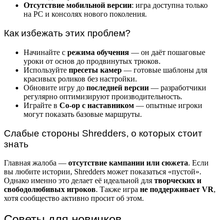
Отсутствие мобильной версии
: игра доступна только
на PC и консолях нового поколения.
Как избежать этих проблем?
Начинайте с
режима обучения
— он даёт пошаговые
уроки от основ до продвинутых трюков.
Используйте
пресеты камер
— готовые шаблоны для
красивых роликов без настройки.
Обновите игру до
последней версии
— разработчики
регулярно оптимизируют производительность.
Играйте в
Co-op с наставником
— опытные игроки
могут показать базовые маршруты.
Слабые стороны Shredders, о которых стоит
знать
Главная жалоба —
отсутствие кампании или сюжета
. Если
вы любите истории, Shredders может показаться «пустой».
Однако именно это делает её идеальной для
творческих и
свободолюбивых игроков
. Также игра
не поддерживает VR
,
хотя сообщество активно просит об этом.
Советы для новичков