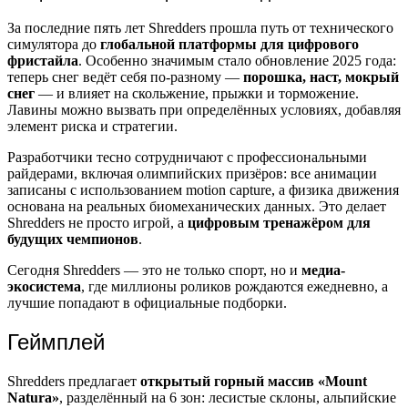
За последние пять лет Shredders прошла путь от технического
симулятора до
глобальной платформы для цифрового
фристайла
. Особенно значимым стало обновление 2025 года:
теперь снег ведёт себя по-разному —
порошка, наст, мокрый
снег
— и влияет на скольжение, прыжки и торможение.
Лавины можно вызвать при определённых условиях, добавляя
элемент риска и стратегии.
Разработчики тесно сотрудничают с профессиональными
райдерами, включая олимпийских призёров: все анимации
записаны с использованием motion capture, а физика движения
основана на реальных биомеханических данных. Это делает
Shredders не просто игрой, а
цифровым тренажёром для
будущих чемпионов
.
Сегодня Shredders — это не только спорт, но и
медиа-
экосистема
, где миллионы роликов рождаются ежедневно, а
лучшие попадают в официальные подборки.
Геймплей
Shredders предлагает
открытый горный массив «Mount
Natura»
, разделённый на 6 зон: лесистые склоны, альпийские