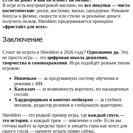
В игре есть внутриигровой магазин, но
все покупки — чисто
косметические
: доски, костюмы, маски, саундтреки. Никакие
бонусы к физике, скорости или стилю за реальные деньги
получить нельзя. Shredders придерживается принципа
«фристайл для всех»
.
Заключение
Стоит ли играть в Shredders в 2026 году?
Однозначно да.
Это
не просто игра — это
цифровая школа движения,
творчества и самовыражения
. Игра подойдёт разным типам
игроков:
Новичкам
— за продуманную систему обучения и
режимы с ИИ.
Казуалам
— за возможность коротких, но насыщенных
сессий.
Хардкорщикам и контент-мейкерам
— за глубину
механик, редактор роликов и глобальную аудиторию.
Shredders — это редкий пример игры, где
каждый спуск —
это история
, а каждый трюк — заявление о себе. Если вы
готовы выйти за пределы трасс и увидеть горы как холст для
своего стиля — начните играть прямо сейчас.