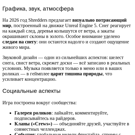
Графика, звук, атмосфера
На 2026 год Shredders предлагает
визуально потрясающий
мир
, построенный на движке Unreal Engine 5. Снег реагирует
на каждый след, деревья колышутся от ветра, а закаты
окрашивают склоны в золото. Особое внимание уделено
следам на снегу
: они остаются надолго и создают ощущение
живого мира.
Звуковой дизайн — один из сильнейших аспектов: шелест
снега, свист ветра, скрежет доски — всё записано в реальных
условиях. Музыка появляется только в меню или в ваших
роликах — в геймплее
царит тишина природы
, что
усиливает концентрацию.
Социальные аспекты
Игра построена вокруг сообщества:
Галерея роликов
: лайкайте, комментируйте,
подписывайтесь на райдеров.
Кланы («Crews»)
— объединяйте друзей, участвуйте в
совместных челленджах.
События
: глобальные недели фристайла, стримы с