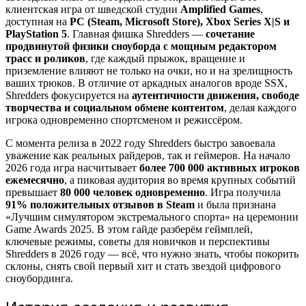
клиентская игра от шведской студии
Amplified Games
,
доступная на
PC (Steam, Microsoft Store), Xbox Series X|S и
PlayStation 5
. Главная фишка Shredders —
сочетание
продвинутой физики сноуборда с мощным редактором
трасс и роликов
, где каждый прыжок, вращение и
приземление влияют не только на очки, но и на зрелищность
ваших трюков. В отличие от аркадных аналогов вроде SSX,
Shredders фокусируется на
аутентичности движения, свободе
творчества и социальном обмене контентом
, делая каждого
игрока одновременно спортсменом и режиссёром.
С момента релиза в 2022 году Shredders быстро завоевала
уважение как реальных райдеров, так и геймеров. На начало
2026 года игра насчитывает
более 700 000 активных игроков
ежемесячно
, а пиковая аудитория во время крупных событий
превышает
80 000 человек одновременно
. Игра получила
91% положительных отзывов в Steam
и была признана
«Лучшим симулятором экстремального спорта» на церемонии
Game Awards 2025. В этом гайде разберём геймплей,
ключевые режимы, советы для новичков и перспективы
Shredders в 2026 году — всё, что нужно знать, чтобы покорить
склоны, снять свой первый хит и стать звездой цифрового
сноубординга.