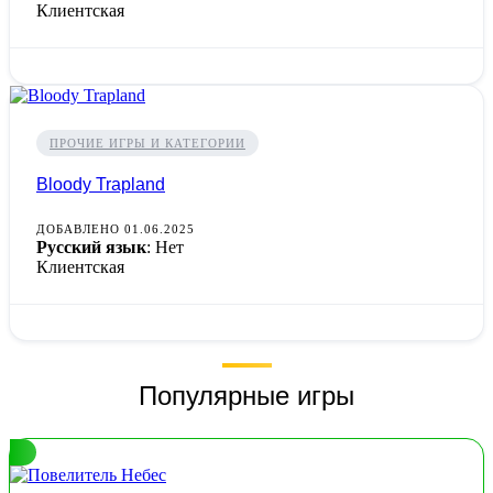
Клиентская
ПРОЧИЕ ИГРЫ И КАТЕГОРИИ
Bloody Trapland
ДОБАВЛЕНО 01.06.2025
Русский язык
: Нет
Клиентская
Популярные игры