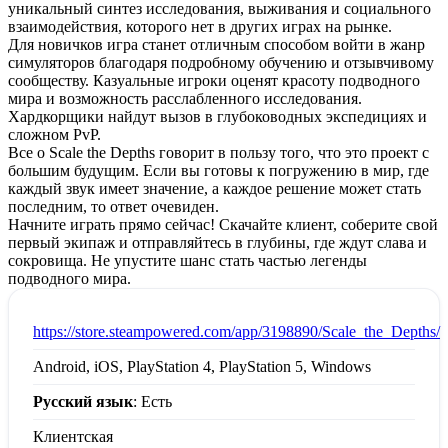
уникальный синтез исследования, выживания и социального
взаимодействия, которого нет в других играх на рынке.
Для новичков игра станет отличным способом войти в жанр
симуляторов благодаря подробному обучению и отзывчивому
сообществу. Казуальные игроки оценят красоту подводного
мира и возможность расслабленного исследования.
Хардкорщики найдут вызов в глубоководных экспедициях и
сложном PvP.
Все о Scale the Depths говорит в пользу того, что это проект с
большим будущим. Если вы готовы к погружению в мир, где
каждый звук имеет значение, а каждое решение может стать
последним, то ответ очевиден.
Начните играть прямо сейчас! Скачайте клиент, соберите свой
первый экипаж и отправляйтесь в глубины, где ждут слава и
сокровища. Не упустите шанс стать частью легенды
подводного мира.
:
https://store.steampowered.com/app/3198890/Scale_the_Depths/
Android, iOS, PlayStation 4, PlayStation 5, Windows
Русский язык
: Есть
Клиентская