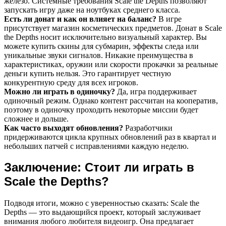
железо. Системные требования Scale the Depths позволяют
запускать игру даже на ноутбуках среднего класса.
Есть ли донат и как он влияет на баланс?
В игре
присутствует магазин косметических предметов. Донат в Scale
the Depths носит исключительно визуальный характер. Вы
можете купить скины для субмарин, эффекты следа или
уникальные звуки сигналов. Никакие преимущества в
характеристиках, оружии или скорости прокачки за реальные
деньги купить нельзя. Это гарантирует честную
конкурентную среду для всех игроков.
Можно ли играть в одиночку?
Да, игра поддерживает
одиночный режим. Однако контент рассчитан на кооператив,
поэтому в одиночку проходить некоторые миссии будет
сложнее и дольше.
Как часто выходят обновления?
Разработчики
придерживаются цикла крупных обновлений раз в квартал и
небольших патчей с исправлениями каждую неделю.
Заключение: Стоит ли играть в
Scale the Depths?
Подводя итоги, можно с уверенностью сказать: Scale the
Depths — это выдающийся проект, который заслуживает
внимания любого любителя видеоигр. Она предлагает