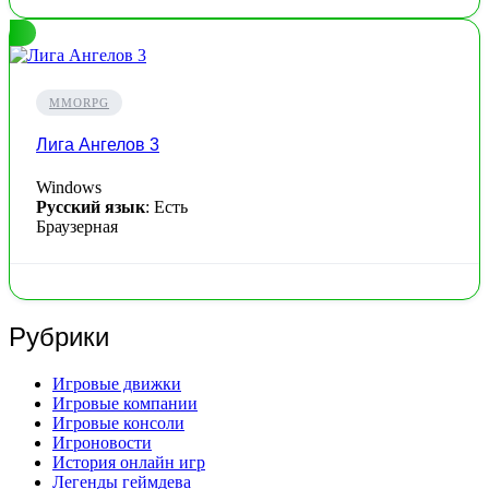
MMORPG
Лига Ангелов 3
Windows
Русский язык
: Есть
Браузерная
Рубрики
Игровые движки
Игровые компании
Игровые консоли
Игроновости
История онлайн игр
Легенды геймдева