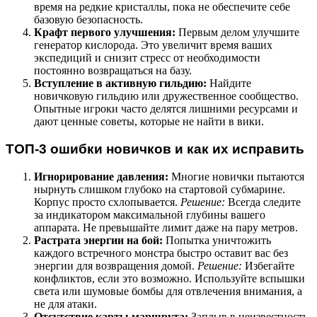
время на редкие кристаллы, пока не обеспечите себе
базовую безопасность.
Крафт первого улучшения:
Первым делом улучшите
генератор кислорода. Это увеличит время ваших
экспедиций и снизит стресс от необходимости
постоянно возвращаться на базу.
Вступление в активную гильдию:
Найдите
новичковую гильдию или дружественное сообщество.
Опытные игроки часто делятся лишними ресурсами и
дают ценные советы, которые не найти в вики.
ТОП-3 ошибки новичков и как их исправить
Игнорирование давления:
Многие новички пытаются
нырнуть слишком глубоко на стартовой субмарине.
Корпус просто схлопывается.
Решение:
Всегда следите
за индикатором максимальной глубины вашего
аппарата. Не превышайте лимит даже на пару метров.
Растрата энергии на бой:
Попытка уничтожить
каждого встречного монстра быстро оставит вас без
энергии для возвращения домой.
Решение:
Избегайте
конфликтов, если это возможно. Используйте вспышки
света или шумовые бомбы для отвлечения внимания, а
не для атаки.
Отсутствие карты маршрута:
Заплыв в неизвестность