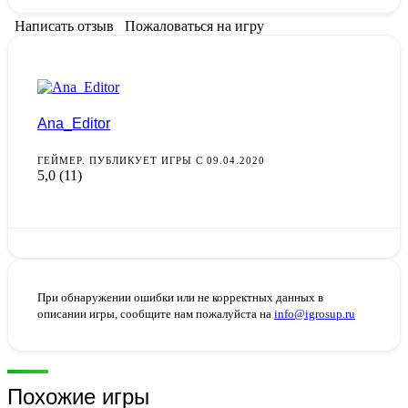
Написать отзыв
Пожаловаться на игру
Ana_Editor
ГЕЙМЕР. ПУБЛИКУЕТ ИГРЫ С 09.04.2020
5,0
(11)
При обнаружении ошибки или не корректных данных в
описании игры, сообщите нам пожалуйста на
info@igrosup.ru
Похожие игры