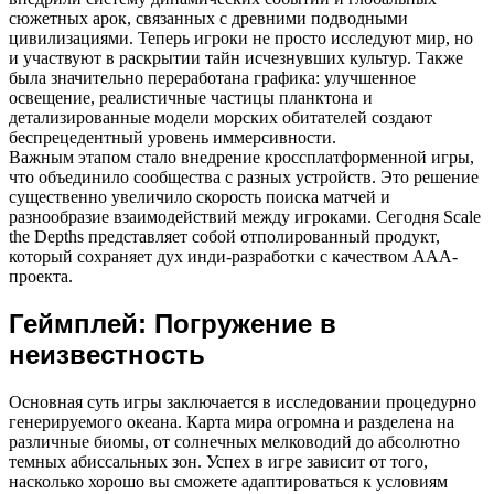
сюжетных арок, связанных с древними подводными
цивилизациями. Теперь игроки не просто исследуют мир, но
и участвуют в раскрытии тайн исчезнувших культур. Также
была значительно переработана графика: улучшенное
освещение, реалистичные частицы планктона и
детализированные модели морских обитателей создают
беспрецедентный уровень иммерсивности.
Важным этапом стало внедрение кроссплатформенной игры,
что объединило сообщества с разных устройств. Это решение
существенно увеличило скорость поиска матчей и
разнообразие взаимодействий между игроками. Сегодня Scale
the Depths представляет собой отполированный продукт,
который сохраняет дух инди-разработки с качеством AAA-
проекта.
Геймплей: Погружение в
неизвестность
Основная суть игры заключается в исследовании процедурно
генерируемого океана. Карта мира огромна и разделена на
различные биомы, от солнечных мелководий до абсолютно
темных абиссальных зон. Успех в игре зависит от того,
насколько хорошо вы сможете адаптироваться к условиям