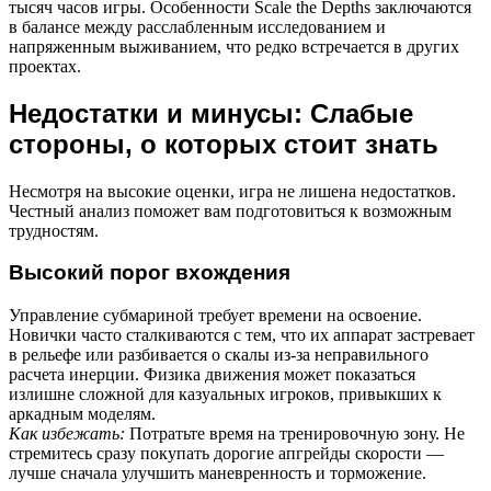
тысяч часов игры. Особенности Scale the Depths заключаются
в балансе между расслабленным исследованием и
напряженным выживанием, что редко встречается в других
проектах.
Недостатки и минусы: Слабые
стороны, о которых стоит знать
Несмотря на высокие оценки, игра не лишена недостатков.
Честный анализ поможет вам подготовиться к возможным
трудностям.
Высокий порог вхождения
Управление субмариной требует времени на освоение.
Новички часто сталкиваются с тем, что их аппарат застревает
в рельефе или разбивается о скалы из-за неправильного
расчета инерции. Физика движения может показаться
излишне сложной для казуальных игроков, привыкших к
аркадным моделям.
Как избежать:
Потратьте время на тренировочную зону. Не
стремитесь сразу покупать дорогие апгрейды скорости —
лучше сначала улучшить маневренность и торможение.