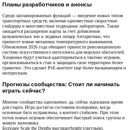
Планы разработчиков и анонсы
Среди запланированных функций — введение новых типов
транспортных средств, включая одноместные скоростные
глайдеры и многоместные подводные лаборатории. Также
ожидается расширение карты за счет добавления
вулканических зон и ледяных пещер Антарктики, что
принесет новые механики температурного выживания.
Обновления 2026 года обещают принести революционную
систему искусственного интеллекта для морских обитателей.
Хищники будут учиться адаптироваться к тактике игроков,
организовываться в стаи и защищать свои территории более
грамотно. Это сделает PvE-контент еще более вызывающим и
интересным.
Прогнозы сообщества: Стоит ли начинать
играть сейчас?
Мнение сообщества однозначно: да, сейчас идеальное время
для старта. Игра достигла состояния полировки, когда
основные баги исправлены, а контент стабилен. При этом
поток новых игроков обеспечивает быстрый поиск группы и
живую экономику.
Будущее Scale the Depths выглядитbright (светлым).